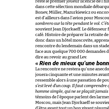
reste le premier joueur licencié de l’hi
dans cette sélection mondiale débarque
Bonev, Müller, Mazurkiewicz ou encore
est d’ailleurs dans l’avion pour Moscou
sombrero sur la tête pendant le vol. C’étai
souvient Jean Djorkaeff. Le défenseur f
café. Histoire de préparer la retraite
donc dans un hôtel moscovite, apprend
rencontre du lendemain dans un stade 
face aux quelque 700 000 demandes de b
dire au revoir au grand Lev.
«
Rien de mieux qu’une bonn
La rencontre ne restera qu’une anecdote
jouera cinquante et une minutes avant 
ressemble alors à une passation de pouv
s’est levé d’un coup. Il faut comprendre 
homme simple, qui ne se plaçait jamais 
témoins de l’époque parlent des larme
Moscou, mais Jean Djorkaeff se souvien
d’être avant tout un bon vivant résumé