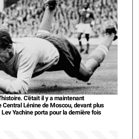
histoire. C'était il y a maintenant
e Central Lénine de Moscou, devant plus
Lev Yachine porta pour la dernière fois