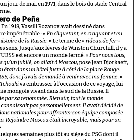
un jour de mai, en 1971, dans le bois du stade Central
arme.
rero de Peña
. En 1918, Vassili Rozanov avait dessiné dans
re impénétrable : «
En cliquetant, en craquant et en
histoire de la Russie.
» Le terme de «
rideau de fer
»
les sens. Jusqu’aux lèvres de Winston Churchill, il y a
 l’URSS est encore un monde fermé. «
Pour nous tous,
s qu’un jubilé, on allait à Moscou
, pose Jean Djorkaeff,
n était dans un hôtel juste à côté de la place Rouge.
n URSS, donc j’avais demandé à venir avec ma femme
. »
Tchouki
va embrasser à l’occasion de ce voyage, lui
ie mongole vivant dans le sud de la Russie. Il
de par sa renommée. Bien sûr, tout le monde
e connaissait pas personnellement. Il avait décidé de
tions nationales pour affronter son équipe composée
o. Rejoindre Moscou était incroyable, mais pour un
»
uelques semaines plus tôt au siège du PSG dont il