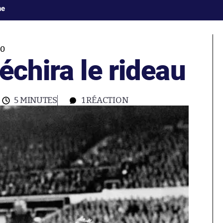
ne
90
échira le rideau
5 MINUTES
1
RÉACTION