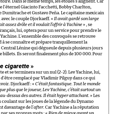
stoire. Dans le même temps, les étoiles s’alignent. Car
 l’éternel Giacinto Facchetti, Bobby Charlton,
 Dumitrache et Gustavo Peña. Le capitaine mexicain
 avec le couple Djorkaeff. «
Il avait gardé son large
t assez drôle et il voulait l’offrir à Yachine
» , se
rançais, lui, optera pour un service pour prendre le
 de Yachine. L’ensemble des convoqués se retrouve
 à se connaître et prépare tranquillement la
Central Lénine qui dégueule depuis plusieurs jours
illets. Ils seront finalement plus de 100 000. Pour
e cigarette
»
 et se terminera sur un nul (2-2). Lev Yachine, lui,
d’être remplacé par Vladimir Pilguy dans ce qui
oir. Djorkaeff : «
C’était fantastique. Tout le monde
que plus que le joueur, Lev Yachine, c’était surtout un
au-dessus des autres. Il était hyper attachant
. » Les
s coulant sur les joues de la légende du Dynamo
t davantage de l’
after
. Car Yachine a la réputation
 par ses propres mots : «
Rien de mieux avant un