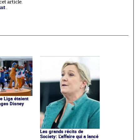
t article.
ant
.
de Liga étaient
ages Disney
Les grands récits de
Society: L'affaire qui a lancé