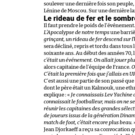
soulever une dernière fois son peuple, 
Lénine de Moscou. Sur une dernière l
Le rideau de fer et le somb
Il faut prendre le poids de l’événement
L’Apocalypse de notre temps
une barriè
grinçant, un rideau de fer descend sur l’
sera décliné, repris et tordu dans tous 
soixante ans. Au début des années 70,
c’était un événement. On allait jouer plu
alors capitaine de l’équipe de France.
O
C’était la première fois que j’allais e
C’est aussi une partie de son passé que
dont le père était un Kalmouk, une ethn
explique : «
Je connaissais Lev Yachine 
connaissait le footballeur, mais on ne s
réunir les capitaines des grandes sélec
de joueurs issus de la génération Dinam
match de foot, c’était encore plus beau.
Jean Djorkaeff a reçu sa convocation q