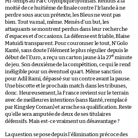
Mi-temps au Parc Olympique lyonnais. Rendus à la
moitié de ce huitième de finale contre l’Irlande à ne
perdre sous aucun prétexte, les Bleus ne vont pas
bien. Tout va mal, même. Menés d’un but, les
attaquants se montrent perdus dans leur recherche
d’espaces et d’occasions. La défense est friable, Blaise
Matuidi transparent. Pour couronner le tout, N’Golo
Kanté, sans doute l’élément le plus régulier depuis le
e
début de l’Euro, a reçu un carton jaune à la 27
minute
de jeu. Son deuxième de la compétition, ce qui le rend
inéligible pour un éventuel quart. Même sanction
pour Adil Rami, dépassé sur un contre avant la pause.
Une biscotte et le prochain match dans les tribunes,
donc. Heureusement, la France revient sur le terrain
avec de meilleures intentions (sans Kanté, remplacé
par Kingsley Coman) et arrache sa qualification. Reste
qu’elle sera amputée de deux de ses titulaires
défensifs. Mais est-ce vraiment un désavantage ?
La question se pose depuis l’élimination précoce des