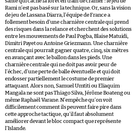
santé qui cache la forêt en train de cramer : le jeu de
Rami n’est pas basé sur la technique. Or, sans la vision
de jeu de Lassana Diarra, l’équipe de France a
follement besoin d’une charnière centrale qui prend
des risques dans la relance et cherchent des solutions
entre les mouvements de Paul Pogba, Blaise Matuidi,
Dimitri Payet ou Antoine Griezmann. Une charnière
centrale qui pourrait gagner quatre, cinq, six mètres
en avançant avec le ballon dans les pieds. Une
charnière centrale qui ne doit pas avoir peur de
l’échec, d’une perte de balle éventuelle et qui doit
endosser partiellement le costume de premier
attaquant. Alors non, Samuel Umtiti ou Eliaquim
Mangala ne sont pas Thiago Silva, Jérôme Boateng ou
même Raphaël Varane. N’empêche qu’on voit
difficilement comment ils peuvent faire pire dans
cette approche tactique, qu’il faut absolument
améliorer devant le bloc compact que représente
l’Islande.