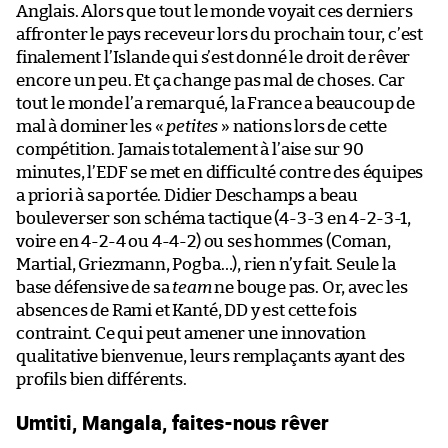
Anglais. Alors que tout le monde voyait ces derniers
affronter le pays receveur lors du prochain tour, c’est
finalement l’Islande qui s’est donné le droit de rêver
encore un peu. Et ça change pas mal de choses. Car
tout le monde l’a remarqué, la France a beaucoup de
mal à dominer les «
petites
» nations lors de cette
compétition. Jamais totalement à l’aise sur 90
minutes, l’EDF se met en difficulté contre des équipes
a priori à sa portée. Didier Deschamps a beau
bouleverser son schéma tactique (4-3-3 en 4-2-3-1,
voire en 4-2-4 ou 4-4-2) ou ses hommes (Coman,
Martial, Griezmann, Pogba…), rien n’y fait. Seule la
base défensive de sa
team
ne bouge pas. Or, avec les
absences de Rami et Kanté, DD y est cette fois
contraint. Ce qui peut amener une innovation
qualitative bienvenue, leurs remplaçants ayant des
profils bien différents.
Umtiti, Mangala, faites-nous rêver