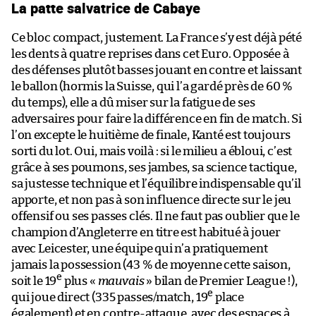
La patte salvatrice de Cabaye
Ce bloc compact, justement. La France s’y est déjà pété
les dents à quatre reprises dans cet Euro. Opposée à
des défenses plutôt basses jouant en contre et laissant
le ballon (hormis la Suisse, qui l’a gardé près de 60 %
du temps), elle a dû miser sur la fatigue de ses
adversaires pour faire la différence en fin de match. Si
l’on excepte le huitième de finale, Kanté est toujours
sorti du lot. Oui, mais voilà : si le milieu a ébloui, c’est
grâce à ses poumons, ses jambes, sa science tactique,
sa justesse technique et l’équilibre indispensable qu’il
apporte, et non pas à son influence directe sur le jeu
offensif ou ses passes clés. Il ne faut pas oublier que le
champion d’Angleterre en titre est habitué à jouer
avec Leicester, une équipe qui n’a pratiquement
jamais la possession (43 % de moyenne cette saison,
e
soit le 19
plus «
mauvais
» bilan de Premier League !),
e
qui joue direct (335 passes/match, 19
place
également) et en contre-attaque, avec des espaces à