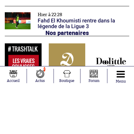
Hier à 22:28
Fahd El Khoumisti rentre dans la
légende de la Ligue 3
Nos partenaires
2
Accueil
Actus
Boutique
Forum
Menu
Abonnements
Contacts
La boutique SO PRESS
Mentions légales