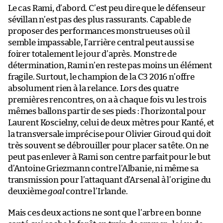
Le cas Rami, d’abord. C’est peu dire que le défenseur
sévillan n’est pas des plus rassurants. Capable de
proposer des performances monstrueuses où il
semble impassable, l’arrière central peut aussi se
foirer totalement le jour d’après. Monstre de
détermination, Rami n’en reste pas moins un élément
fragile. Surtout, le champion de la C3 2016 n’offre
absolument rien à la relance. Lors des quatre
premières rencontres, on a à chaque fois vu les trois
mêmes ballons partir de ses pieds : l’horizontal pour
Laurent Koscielny, celui de deux mètres pour Kanté, et
la transversale imprécise pour Olivier Giroud qui doit
très souvent se débrouiller pour placer sa tête. On ne
peut pas enlever à Rami son centre parfait pour le but
d’Antoine Griezmann contre l’Albanie, ni même sa
transmission pour l’attaquant d’Arsenal à l’origine du
deuxième
goal
contre l’Irlande.
Mais ces deux actions ne sont que l’arbre en bonne