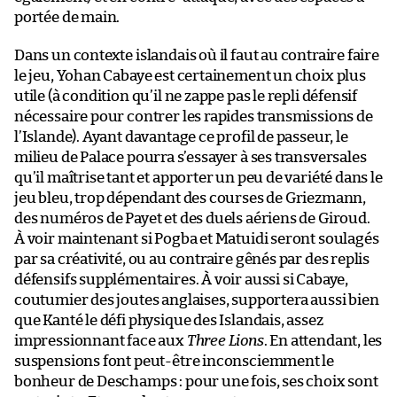
portée de main.
Dans un contexte islandais où il faut au contraire faire
le jeu, Yohan Cabaye est certainement un choix plus
utile (à condition qu’il ne zappe pas le repli défensif
nécessaire pour contrer les rapides transmissions de
l’Islande). Ayant davantage ce profil de passeur, le
milieu de Palace pourra s’essayer à ses transversales
qu’il maîtrise tant et apporter un peu de variété dans le
jeu bleu, trop dépendant des courses de Griezmann,
des numéros de Payet et des duels aériens de Giroud.
À voir maintenant si Pogba et Matuidi seront soulagés
par sa créativité, ou au contraire gênés par des replis
défensifs supplémentaires. À voir aussi si Cabaye,
coutumier des joutes anglaises, supportera aussi bien
que Kanté le défi physique des Islandais, assez
impressionnant face aux
Three Lions
. En attendant, les
suspensions font peut-être inconsciemment le
bonheur de Deschamps : pour une fois, ses choix sont