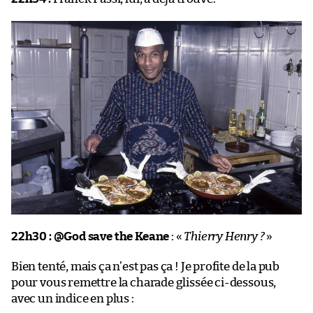
22h30 :
@God save the Keane
: «
Thierry Henry ?
»
Bien tenté, mais ça n’est pas ça ! Je profite de la pub
pour vous remettre la charade glissée ci-dessous,
avec un indice en plus :