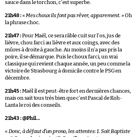
sauce dans le torchon, c’est superbe.
21h48 :
«
Mes choux ils font pas rêver, apparement.
» Oh
la phrase choc.
21h47 :
Pour Maël, ce sera râble cuit sur l’os, jus de
lièvre, chou farci au lièvre et aux coings, avec des
mûres à droite à gauche. Au moins il n’a pas pris la
poire, il se démarque. Puis le choux farci, un vrai
classique qui revient chaque année, un peu comme la
victoire de Strasbourg à domicile contre le PSG en
décembre.
21h45 :
Maël il est peut-être fort en dernières chances,
mais on sait tous très bien que c’est Pascal de Koh-
Lanta le roi des conseils.
21h43 :
@Phil…
«
Donc, à défaut d’un prono, les attentes: 1. Soit Baptiste