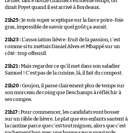
Le mec lance douze chantiers en même temps, on
dirait Poyet quand il est arrivé à Bordeaux.
21h25 :
Je suis super sceptique sur la farce poire-foie
gras, impossible de savoir quel goût ça aurait.
21h23 :
L’association lièvre-fruit de la passion, c’est
comme si tu mettais Daniel Alves et Mbappé sur un
côté : trop offensif.
21h21 :
Mais regardez ce qu’il met dans son saladier
Samuel ! C’est pas de la cuisine, là, il fait du compost.
21h20 :
Goujon, il passe clairement plus de temps sur
son morceau de coing que Deschamps à réfléchir à
ses compos.
21h17 :
Pour commencer, les candidats vont bosser
sur un râble de lièvre. Le plat que vos enfants sautent à
la cantine parce que c’est tout mignon, alors que c’est
vachement bon avec une bonne sauce moutarde.