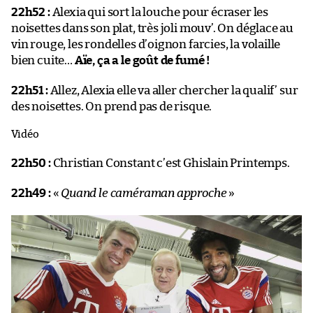
22h52 :
Alexia qui sort la louche pour écraser les
noisettes dans son plat, très joli mouv’. On déglace au
vin rouge, les rondelles d’oignon farcies, la volaille
bien cuite…
Aïe, ça a le goût de fumé !
22h51 :
Allez, Alexia elle va aller chercher la qualif’ sur
des noisettes. On prend pas de risque.
Vidéo
22h50 :
Christian Constant c’est Ghislain Printemps.
22h49 :
«
Quand le caméraman approche
»