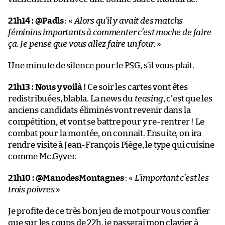
21h14 :
@Padls
: «
Alors qu’il y avait des matchs
féminins importants à commenter c’est moche de faire
ça. Je pense que vous allez faire un four.
»
Une minute de silence pour le PSG, s’il vous plait.
21h13 :
Nous y voilà !
Ce soir les cartes vont êtes
redistribuées, blabla. La news du
teasing
, c’est que les
anciens candidats éliminés vont revenir dans la
compétition, et vont se battre pour y re-rentrer ! Le
combat pour la montée, on connait. Ensuite, on ira
rendre visite à Jean-François Piège, le type qui cuisine
comme Mc.Gyver.
21h10 :
@ManodesMontagnes
: «
L’important c’est les
trois poivres
»
Je profite de ce très bon jeu de mot pour vous confier
que sur les coups de 22h, je passerai mon clavier à