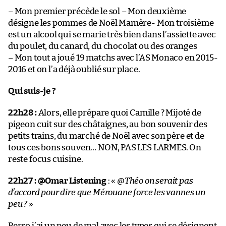
– Mon premier précède le sol – Mon deuxième
désigne les pommes de Noël Mamère- Mon troisième
est un alcool qui se marie très bien dans l’assiette avec
du poulet, du canard, du chocolat ou des oranges
– Mon tout a joué 19 matchs avec l’AS Monaco en 2015-
2016 et on l’a déjà oublié sur place.
Qui suis-je ?
22h28 :
Alors, elle prépare quoi Camille ? Mijoté de
pigeon cuit sur des châtaignes, au bon souvenir des
petits trains, du marché de Noël avec son père et de
tous ces bons souven… NON, PAS LES LARMES. On
reste focus cuisine.
22h27 :
@Omar Listening
: «
@Théo on serait pas
d’accord pour dire que Mérouane force les vannes un
peu ?
»
Perso j’ai un peu de mal avec les types qui se désignent