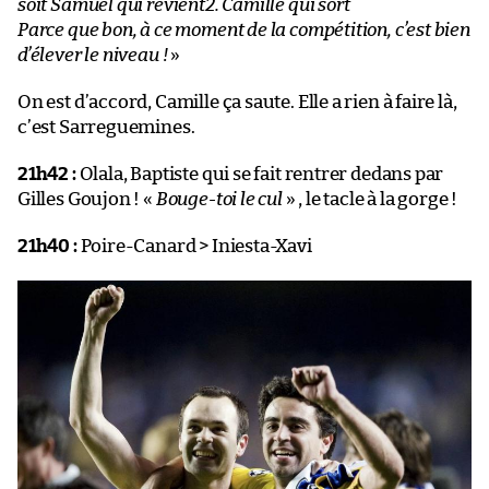
soit Samuel qui revient2. Camille qui sort
Parce que bon, à ce moment de la compétition, c’est bien
d’élever le niveau !
»
On est d’accord, Camille ça saute. Elle a rien à faire là,
c’est Sarreguemines.
21h42 :
Olala, Baptiste qui se fait rentrer dedans par
Gilles Goujon ! «
Bouge-toi le cul
» , le tacle à la gorge !
21h40 :
Poire-Canard > Iniesta-Xavi