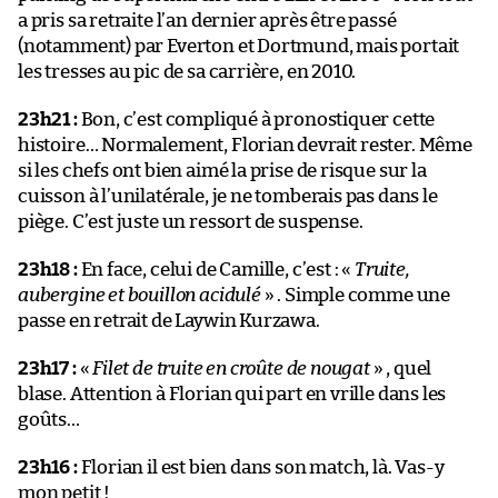
a pris sa retraite l’an dernier après être passé
(notamment) par Everton et Dortmund, mais portait
les tresses au pic de sa carrière, en 2010.
23h21 :
Bon, c’est compliqué à pronostiquer cette
histoire… Normalement, Florian devrait rester. Même
si les chefs ont bien aimé la prise de risque sur la
cuisson à l’unilatérale, je ne tomberais pas dans le
piège. C’est juste un ressort de suspense.
23h18 :
En face, celui de Camille, c’est : «
Truite,
aubergine et bouillon acidulé
» . Simple comme une
passe en retrait de Laywin Kurzawa.
23h17 :
«
Filet de truite en croûte de nougat
» , quel
blase. Attention à Florian qui part en vrille dans les
goûts…
23h16 :
Florian il est bien dans son match, là. Vas-y
mon petit !