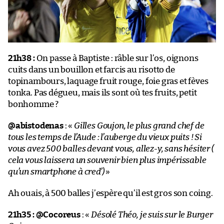
21h38 :
On passe à Baptiste : râble sur l’os, oignons
cuits dans un bouillon et farcis au risotto de
topinambours, laquage fruit rouge, foie gras et fèves
tonka. Pas dégueu, mais ils sont où tes fruits, petit
bonhomme ?
@abistodenas
: «
Gilles Goujon, le plus grand chef de
tous les temps de l’Aude : l’auberge du vieux puits ! Si
vous avez 500 balles devant vous, allez-y, sans hésiter (
cela vous laissera un souvenir bien plus impérissable
qu’un smartphone à cred’)
»
Ah ouais, à 500 balles j’espère qu’il est gros son coing.
21h35 :
@Cocoreus
: «
Désolé Théo, je suis sur le Burger