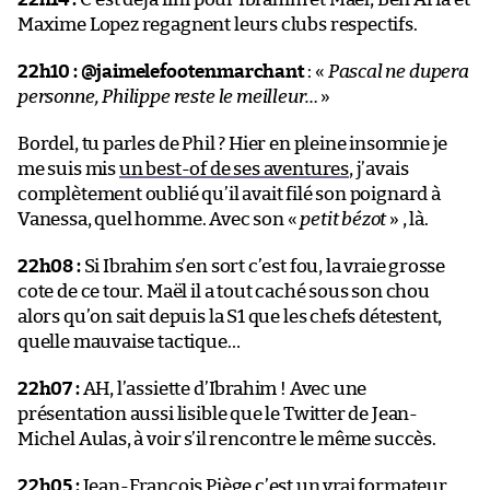
Maxime Lopez regagnent leurs clubs respectifs.
22h10 :
@jaimelefootenmarchant
: «
Pascal ne dupera
personne, Philippe reste le meilleur…
»
Bordel, tu parles de Phil ? Hier en pleine insomnie je
me suis mis
un best-of de ses aventures
, j’avais
complètement oublié qu’il avait filé son poignard à
Vanessa, quel homme. Avec son «
petit bézot
» , là.
22h08 :
Si Ibrahim s’en sort c’est fou, la vraie grosse
cote de ce tour. Maël il a tout caché sous son chou
alors qu’on sait depuis la S1 que les chefs détestent,
quelle mauvaise tactique…
22h07 :
AH, l’assiette d’Ibrahim ! Avec une
présentation aussi lisible que le Twitter de Jean-
Michel Aulas, à voir s’il rencontre le même succès.
22h05 :
Jean-François Piège c’est un vrai formateur,