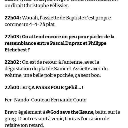
on dirait Christophe Pélissier.
22h04 :
Wouah, l’assiette de Baptiste c’est propre
comme un 4-4-2 à plat.
22h03 : On attend encore un peu pour parler de la
ressemblance entre Pascal Dupraz et Philippe
Etchebest ?
22h02 :
On est de retour à l’antenne, avec la
dégustation du plat de Samuel. Assiette avec du
volume, une belle poire pochée, ça sent bon.
22h00 :
ET ÇA PASSE POUR @Phil… !
Fer-Nando-Couteau
Fernando Couto
Bravo également à
@God save the Keane
, battu sur le
gong. D’autres sont à venir, t’auras l’occasion de
refaire ton retard.