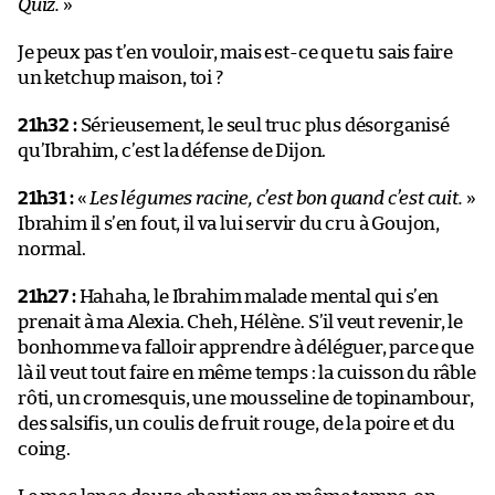
Quiz.
»
Je peux pas t’en vouloir, mais est-ce que tu sais faire
un ketchup maison, toi ?
21h32 :
Sérieusement, le seul truc plus désorganisé
qu’Ibrahim, c’est la défense de Dijon.
21h31 :
«
Les légumes racine, c’est bon quand c’est cuit.
»
Ibrahim il s’en fout, il va lui servir du cru à Goujon,
normal.
21h27 :
Hahaha, le Ibrahim malade mental qui s’en
prenait à ma Alexia. Cheh, Hélène. S’il veut revenir, le
bonhomme va falloir apprendre à déléguer, parce que
là il veut tout faire en même temps : la cuisson du râble
rôti, un cromesquis, une mousseline de topinambour,
des salsifis, un coulis de fruit rouge, de la poire et du
coing.