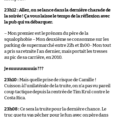
23h12 :
Allez, on se lance dans la dernière charade de
la soirée ! Ça vous laisse le temps de la réflexion avec
la pub qui va débarquer.
– Mon premier est le prénom du père de la
squalophobie – Mon deuxième se consomme sur les
parking de supermarché entre 22h et 1h00- Mon tout
a pris sa retraite l’an dernier, mais portait les tresses
au pic de sa carrière, en 2010.
Je suuuuuuuuis ???
23h10 :
Mais quelle prise de risque de Camille !
Cuisson à l’unilatérale de la truite, on n’a pas vu pareil
coup tactique depuis la rentrée de Tim Krul contre le
Costa Rica.
23h08 :
Ce sera la truite pour la dernière chance. Le
truc que tu vas pêcher pour le fun avec on père dans