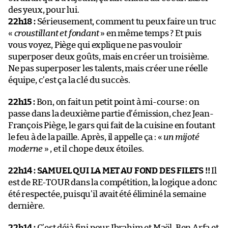
des yeux, pour lui.
22h18 :
Sérieusement, comment tu peux faire un truc
«
croustillant et fondant
» en même temps ? Et puis
vous voyez, Piège qui explique ne pas vouloir
superposer deux goûts, mais en créer un troisième.
Ne pas superposer les talents, mais créer une réelle
équipe, c’est ça la clé du succès.
22h15 :
Bon, on fait un petit point à mi-course : on
passe dans la deuxième partie d’émission, chez Jean-
François Piège, le gars qui fait de la cuisine en foutant
le feu à de la paille. Après, il appelle ça : «
un mijoté
moderne
» , et il chope deux étoiles.
22h14 :
SAMUEL QUI LA MET AU FOND DES FILETS !!
Il
est de RE-TOUR dans la compétition, la logique a donc
été respectée, puisqu’il avait été éliminé la semaine
dernière.
22h14 :
C’est déjà fini pour Ibrahim et Maël, Ben Arfa et