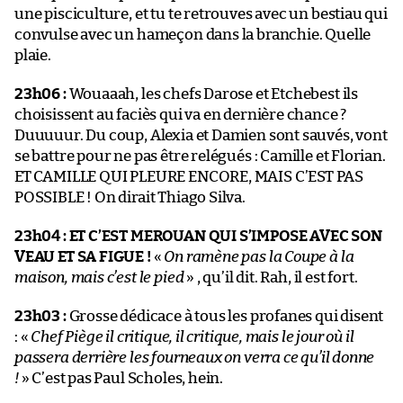
une pisciculture, et tu te retrouves avec un bestiau qui
convulse avec un hameçon dans la branchie. Quelle
plaie.
23h06 :
Wouaaah, les chefs Darose et Etchebest ils
choisissent au faciès qui va en dernière chance ?
Duuuuur. Du coup, Alexia et Damien sont sauvés, vont
se battre pour ne pas être relégués : Camille et Florian.
ET CAMILLE QUI PLEURE ENCORE, MAIS C’EST PAS
POSSIBLE ! On dirait Thiago Silva.
23h04 :
ET C’EST MEROUAN QUI S’IMPOSE AVEC SON
VEAU ET SA FIGUE !
«
On ramène pas la Coupe à la
maison, mais c’est le pied
» , qu’il dit. Rah, il est fort.
23h03 :
Grosse dédicace à tous les profanes qui disent
: «
Chef Piège il critique, il critique, mais le jour où il
passera derrière les fourneaux on verra ce qu’il donne
!
» C’est pas Paul Scholes, hein.