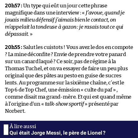
20h57 :
Un type qui eût un jour cette phrase
magnifique dans une interview : «
J’avoue, quand je
jouais milieu défensif j’aimais bien le contact, on
m’appelait la tondeuse à gazon : je rasais tout ce qui
dépassait.
»
20h55 :
Salut les cuistots ! Vous avez le dos en compote
? La mine déconfite ? Envie de prendre votre panard
sur un canard laqué ? Ce soir, pas de régime à la
Thomas Tuchel, et on va essayer de faire un peu plus
original que des pâtes au pesto en guise de sucres
lents. Au programme sur la sixième chaîne, c’est le
Top 6 de Top Chef, une émission « culte du paf » ,
comme disait ma grand-mère. Et qui est quand même
à l’origine d’un «
talk-show sportif
» présenté par
Norbert.
Qui était Jorge Messi, le père de Lionel ?