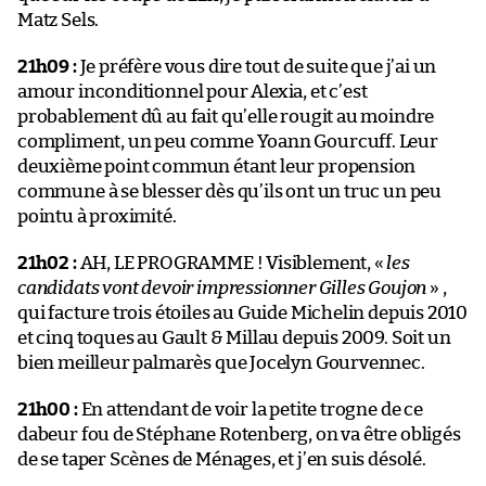
Matz Sels.
21h09 :
Je préfère vous dire tout de suite que j’ai un
amour inconditionnel pour Alexia, et c’est
probablement dû au fait qu’elle rougit au moindre
compliment, un peu comme Yoann Gourcuff. Leur
deuxième point commun étant leur propension
commune à se blesser dès qu’ils ont un truc un peu
pointu à proximité.
21h02 :
AH, LE PROGRAMME ! Visiblement, «
les
candidats vont devoir impressionner Gilles Goujon
» ,
qui facture trois étoiles au Guide Michelin depuis 2010
et cinq toques au Gault & Millau depuis 2009. Soit un
bien meilleur palmarès que Jocelyn Gourvennec.
21h00 :
En attendant de voir la petite trogne de ce
dabeur fou de Stéphane Rotenberg, on va être obligés
de se taper Scènes de Ménages, et j’en suis désolé.