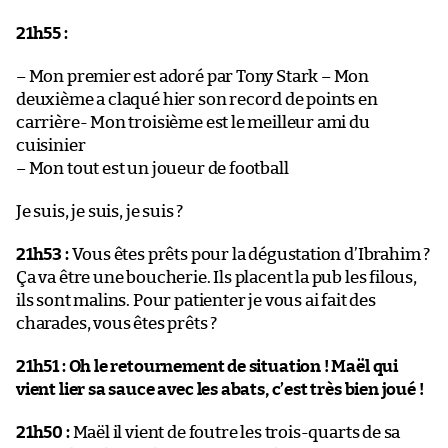
21h55 :
– Mon premier est adoré par Tony Stark – Mon
deuxième a claqué hier son record de points en
carrière- Mon troisième est le meilleur ami du
cuisinier
– Mon tout est un joueur de football
Je suis, je suis, je suis ?
21h53 :
Vous êtes prêts pour la dégustation d’Ibrahim ?
Ça va être une boucherie. Ils placent la pub les filous,
ils sont malins. Pour patienter je vous ai fait des
charades, vous êtes prêts ?
21h51 :
Oh le retournement de situation ! Maël qui
vient lier sa sauce avec les abats, c’est très bien joué !
21h50 :
Maël il vient de foutre les trois-quarts de sa