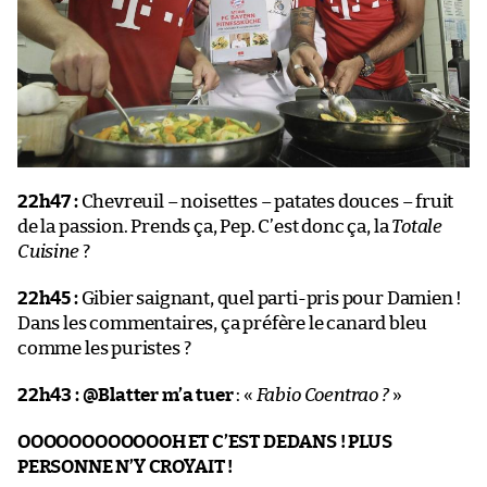
22h47 :
Chevreuil – noisettes – patates douces – fruit
de la passion. Prends ça, Pep. C’est donc ça, la
Totale
Cuisine
?
22h45 :
Gibier saignant, quel parti-pris pour Damien !
Dans les commentaires, ça préfère le canard bleu
comme les puristes ?
22h43 : @Blatter m’a tuer
: «
Fabio Coentrao ?
»
OOOOOOOOOOOOH ET C’EST DEDANS ! PLUS
PERSONNE N’Y CROYAIT !