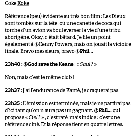
Coke
Koke
Référence (peu) évidente au très bon film : Les Dieux
sont tombés sur la tête, où une canette de coca qui
tombe d’un avion va bouleverser la vie d’une tribu
aborigène. Okay, c’était bâtard. Je file un point
également à @Kenny Powers, mais on jouait la victoire
finale. Bravo messieurs, bravo @
Phil…
23h40 :
@God save the Keane
: «
Saul ?
»
Non, mais c’est le même club !
23h37 :
J’ai l’endurance de Kanté, je craquerai pas.
23h35 :
L’émission est terminée, mais je ne partirai pas
d’ici tant qu’on n’aura pas un gagnant.
@Phil…
qui
propose «
Ciel ?
» , c’est raté, mais indice : c’est une
référence ciné. Et la réponse tient en quatre lettres.