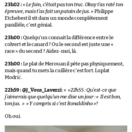
23h02 :
«
Le foin, c’était pas ton truc. Okay t’as raté ton
épreuve, mais t’as fait un putain de jus.
» Philippe
Etchebest il vit dans un monde complètement
parallèle, c’est génial.
23h00 :
Quelqu’un connait la différence entre le
colvert et le canard ? Ou le second est juste une «
race » du second ? Aidez-moi, là.
23h00 :
Le plat de Merouan il pète pas physiquement,
mais quand tu mets la cuillère c’est fort. Luplat
Modrić.
22h59 :
@J_Vous_Lavezzi
: « »
22h55 : Qu’est-ce que
j’aimerais que quelqu’un me dise un jour : « Il est bon,
ton jus. » » Y compris si c’est Ronaldinho »
?
Oh oui.