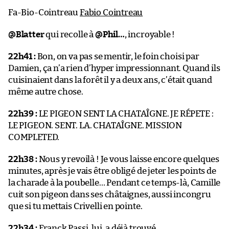
Fa-Bio-Cointreau
Fabio Cointreau
@Blatter
qui recolle à
@Phil…
, incroyable !
22h41 :
Bon, on va pas se mentir, le foin choisi par
Damien, ça n’a rien d’hyper impressionnant. Quand ils
cuisinaient dans la forêt il y a deux ans, c’était quand
même autre chose.
22h39 :
LE PIGEON SENT LA CHATAÎGNE. JE RÉPETE :
LE PIGEON. SENT. LA. CHATAÎGNE. MISSION
COMPLETED.
22h38 :
Nous y revoilà ! Je vous laisse encore quelques
minutes, après je vais être obligé de jeter les points de
la charade à la poubelle… Pendant ce temps-là, Camille
cuit son pigeon dans ses châtaignes, aussi incongru
que si tu mettais Crivelli en pointe.
22h34 :
Franck Passi, lui, a déjà trouvé.