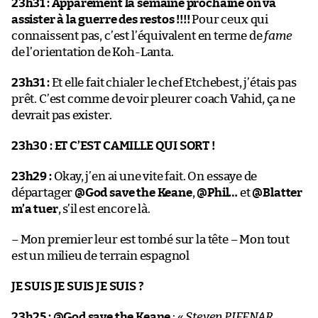
23h31 :
Apparement la semaine prochaine on va
assister à la guerre des restos !!!!
Pour ceux qui
connaissent pas, c’est l’équivalent en terme de
fame
de l’orientation de Koh-Lanta.
23h31 :
Et elle fait chialer le chef Etchebest, j’étais pas
prêt. C’est comme de voir pleurer coach Vahid, ça ne
devrait pas exister.
23h30 :
ET C’EST CAMILLE QUI SORT !
23h29 :
Okay, j’en ai une vite fait. On essaye de
départager
@God save the Keane
,
@Phil…
et
@Blatter
m’a tuer
, s’il est encore là.
– Mon premier leur est tombé sur la tête – Mon tout
est un milieu de terrain espagnol
JE SUIS JE SUIS JE SUIS ?
23h25 :
@God save the Keane
: «
Steven PIEENAR