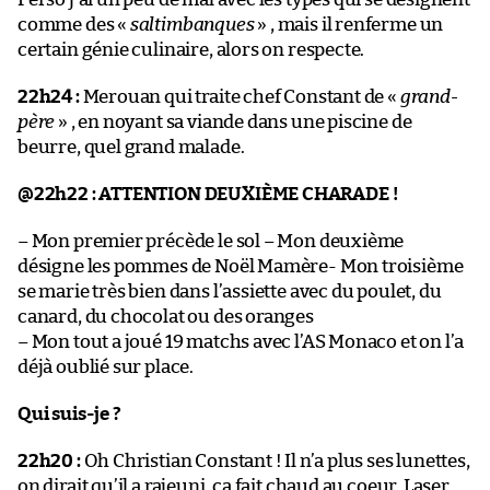
comme des «
saltimbanques
» , mais il renferme un
certain génie culinaire, alors on respecte.
22h24 :
Merouan qui traite chef Constant de «
grand-
père
» , en noyant sa viande dans une piscine de
beurre, quel grand malade.
@22h22 :
ATTENTION DEUXIÈME CHARADE !
– Mon premier précède le sol – Mon deuxième
désigne les pommes de Noël Mamère- Mon troisième
se marie très bien dans l’assiette avec du poulet, du
canard, du chocolat ou des oranges
– Mon tout a joué 19 matchs avec l’AS Monaco et on l’a
déjà oublié sur place.
Qui suis-je ?
22h20 :
Oh Christian Constant ! Il n’a plus ses lunettes,
on dirait qu’il a rajeuni, ça fait chaud au coeur. Laser