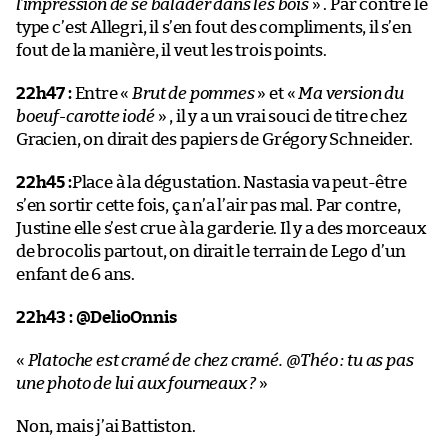
l’impression de se balader dans les bois
» . Par contre le
type c’est Allegri, il s’en fout des compliments, il s’en
fout de la manière, il veut les trois points.
22h47 :
Entre «
Brut de pommes
» et «
Ma version du
boeuf-carotte iodé
» , il y a un vrai souci de titre chez
Gracien, on dirait des papiers de Grégory Schneider.
22h45 :
Place à la dégustation. Nastasia va peut-être
s’en sortir cette fois, ça n’a l’air pas mal. Par contre,
Justine elle s’est crue à la garderie. Il y a des morceaux
de brocolis partout, on dirait le terrain de Lego d’un
enfant de 6 ans.
22h43 :
@DelioOnnis
«
Platoche est cramé de chez cramé. @Théo : tu as pas
une photo de lui aux fourneaux ?
»
Non, mais j’ai Battiston.