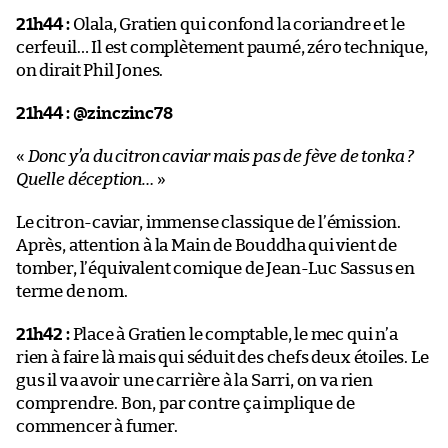
21h44 :
Olala, Gratien qui confond la coriandre et le
cerfeuil… Il est complètement paumé, zéro technique,
on dirait Phil Jones.
21h44 :
@zinczinc78
«
Donc y’a du citron caviar mais pas de fève de tonka ?
Quelle déception…
»
Le citron-caviar, immense classique de l’émission.
Après, attention à la Main de Bouddha qui vient de
tomber, l’équivalent comique de Jean-Luc Sassus en
terme de nom.
21h42 :
Place à Gratien le comptable, le mec qui n’a
rien à faire là mais qui séduit des chefs deux étoiles. Le
gus il va avoir une carrière à la Sarri, on va rien
comprendre. Bon, par contre ça implique de
commencer à fumer.