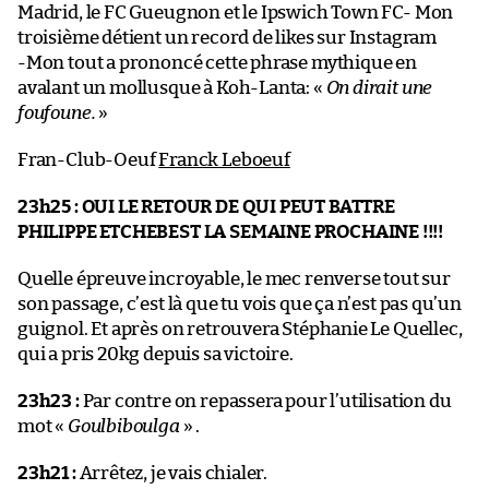
Madrid, le FC Gueugnon et le Ipswich Town FC- Mon
troisième détient un record de likes sur Instagram
-Mon tout a prononcé cette phrase mythique en
avalant un mollusque à Koh-Lanta: «
On dirait une
foufoune.
»
Fran-Club-Oeuf
Franck Leboeuf
23h25 :
OUI LE RETOUR DE QUI PEUT BATTRE
PHILIPPE ETCHEBEST LA SEMAINE PROCHAINE !!!!
Quelle épreuve incroyable, le mec renverse tout sur
son passage, c’est là que tu vois que ça n’est pas qu’un
guignol. Et après on retrouvera Stéphanie Le Quellec,
qui a pris 20kg depuis sa victoire.
23h23 :
Par contre on repassera pour l’utilisation du
mot «
Goulbiboulga
» .
23h21 :
Arrêtez, je vais chialer.