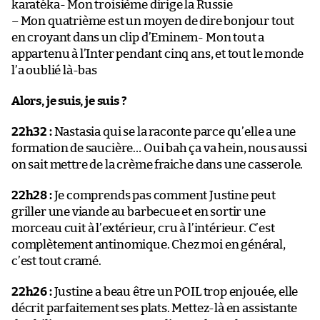
karatéka- Mon troisième dirige la Russie
– Mon quatrième est un moyen de dire bonjour tout
en croyant dans un clip d’Eminem- Mon tout a
appartenu à l’Inter pendant cinq ans, et tout le monde
l’a oublié là-bas
Alors, je suis, je suis ?
22h32 :
Nastasia qui se la raconte parce qu’elle a une
formation de saucière… Oui bah ça va hein, nous aussi
on sait mettre de la crème fraiche dans une casserole.
22h28 :
Je comprends pas comment Justine peut
griller une viande au barbecue et en sortir une
morceau cuit à l’extérieur, cru à l’intérieur. C’est
complètement antinomique. Chez moi en général,
c’est tout cramé.
22h26 :
Justine a beau être un POIL trop enjouée, elle
décrit parfaitement ses plats. Mettez-là en assistante