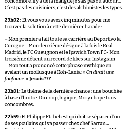
concombre, il y a de la mangue je sais pas où autour…
C’est pas des cuisiniers, c’est des alchimistes les types.
23h02 :
Et vous vous avez cinq minutes pour me
trouver la solution à cette dernière charade :
– Mon premier a fait toute sa carrière au Deportivo la
Corogne – Mon deuxième désigne à la fois le Real
Madrid, le FC Gueugnon et le Ipswich Town FC- Mon
troisième détient un record de likes sur Instagram
– Mon tout a prononcé cette phrase mythique en
avalant un mollusque à Koh-Lanta: «
On dirait une
foufoune.
»
Je suis ???
23h01 :
Le thème de la dernière chance : une bouchée
à base d’huitre. Du coup, logique, Mory chope trois
concombres.
22h59 :
Et Philippe Etchebest qui doit se séparer d’un
de ses poulains qui va passer chez chef Sarran…