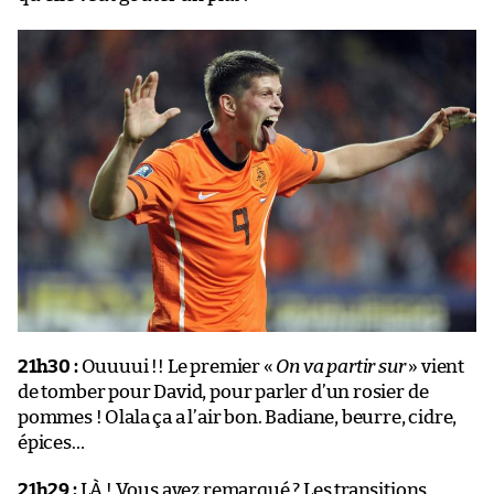
21h30 :
Ouuuui !! Le premier «
On va partir sur
» vient
de tomber pour David, pour parler d’un rosier de
pommes ! Olala ça a l’air bon. Badiane, beurre, cidre,
épices…
21h29 :
LÀ ! Vous avez remarqué ? Les transitions