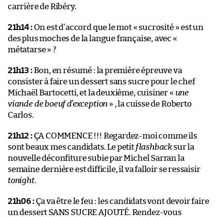
carrière de Ribéry.
21h14 :
On est d’accord que le mot « sucrosité » est un
des plus moches de la langue française, avec «
métatarse » ?
21h13 :
Bon, en résumé : la première épreuve va
consister à faire un dessert sans sucre pour le chef
Michaël Bartocetti, et la deuxième, cuisiner «
une
viande de boeuf d’exception
» , la cuisse de Roberto
Carlos.
21h12 :
ÇA COMMENCE !!! Regardez-moi comme ils
sont beaux mes candidats. Le petit
flashback
sur la
nouvelle déconfiture subie par Michel Sarran la
semaine dernière est difficile, il va falloir se ressaisir
tonight
.
21h06 :
Ça va être le feu : les candidats vont devoir faire
un dessert SANS SUCRE AJOUTÉ. Rendez-vous