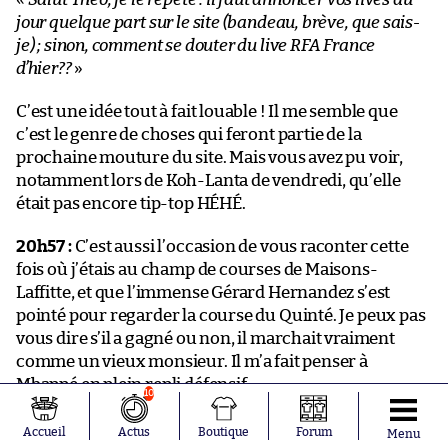
jour quelque part sur le site (bandeau, brève, que sais-
je) ; sinon, comment se douter du live RFA France
d’hier??
»
C’est une idée tout à fait louable ! Il me semble que
c’est le genre de choses qui feront partie de la
prochaine mouture du site. Mais vous avez pu voir,
notamment lors de Koh-Lanta de vendredi, qu’elle
était pas encore tip-top HÉHÉ.
20h57 :
C’est aussi l’occasion de vous raconter cette
fois où j’étais au champ de courses de Maisons-
Laffitte, et que l’immense Gérard Hernandez s’est
pointé pour regarder la course du Quinté. Je peux pas
vous dire s’il a gagné ou non, il marchait vraiment
comme un vieux monsieur. Il m’a fait penser à
Mbappé en plein repli défensif.
10
20h55 :
Bon, là tout de suite c’est Scènes de Ménages,
Accueil
Actus
Boutique
Forum
Menu