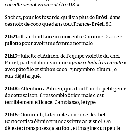
cheville devait vraiment être HS.
»
Sachez, pour les fuyards, qu’il y a plus de Brésil dans
ces noix de coco que dans tout France-Brésil 86.
21h21 :
Il faudrait faire un mix entre Corinne Diacre et
Juliette pour avoir une femme normale.
21h19 :
Juliette et Adrien, de l’équipe violette du chef
Pairet, partent donc sur une «
piña colada à la carotte
»
avec pâte filo et siphon coco-gingembre-rhum. Je
suis déjà largué.
21h18 :
Attention à Adrien, qui a tout l’air du petit génie
de cette saison. Il ressemble à rien mais c’est
terriblement efficace. Cambiasso, le type.
21h16 :
Ouuuuuh, la terrible annonce : le chef
Bartocetti va éliminer une assiette au visuel. On
déteste : transposez ça au foot, et imaginez un peu la