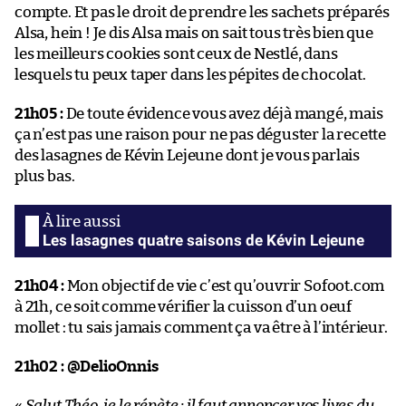
compte. Et pas le droit de prendre les sachets préparés
Alsa, hein ! Je dis Alsa mais on sait tous très bien que
les meilleurs cookies sont ceux de Nestlé, dans
lesquels tu peux taper dans les pépites de chocolat.
21h05 :
De toute évidence vous avez déjà mangé, mais
ça n’est pas une raison pour ne pas déguster la recette
des lasagnes de Kévin Lejeune dont je vous parlais
plus bas.
Les lasagnes quatre saisons de Kévin Lejeune
21h04 :
Mon objectif de vie c’est qu’ouvrir Sofoot.com
à 21h, ce soit comme vérifier la cuisson d’un oeuf
mollet : tu sais jamais comment ça va être à l’intérieur.
21h02 :
@DelioOnnis
«
Salut Théo, je le répète : il faut annoncer vos lives du