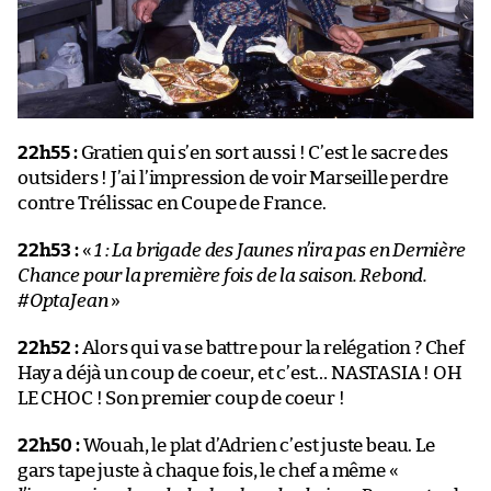
22h55 :
Gratien qui s’en sort aussi ! C’est le sacre des
outsiders ! J’ai l’impression de voir Marseille perdre
contre Trélissac en Coupe de France.
22h53 :
«
1 : La brigade des Jaunes n’ira pas en Dernière
Chance pour la première fois de la saison. Rebond.
#OptaJean
»
22h52 :
Alors qui va se battre pour la relégation ? Chef
Hay a déjà un coup de coeur, et c’est… NASTASIA ! OH
LE CHOC ! Son premier coup de coeur !
22h50 :
Wouah, le plat d’Adrien c’est juste beau. Le
gars tape juste à chaque fois, le chef a même «