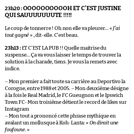
OOOOOOOOOOH ET C’EST JUSTINE
23h20 :
QUI SAUUUUUUUTE !!!!!
Le coup de tonnerre ! Oh non elle va pleurer… «
J’ai
tout gagné
» , dit-elle. C’est beau.
23h13 :
ET C’EST LA PUB !! Quelle maitrise du
suspense… Ça va vous laisser le temps de trouver la
solution à la charade, tiens. Je vous la remets avec
indice.
– Mon premier a fait toute sa carrière au Deportivo la
Corogne, entre 1988 et 2005. – Mon deuxième désigne
à la fois le Real Madrid, le FC Gueugnon et le Ipswich
Town FC- Mon troisième détient le record de likes sur
Instagram
– Mon tout a prononcé cette phrase mythique en
avalant un mollusque à Koh-Lanta: «
On dirait une
foufoune.
»