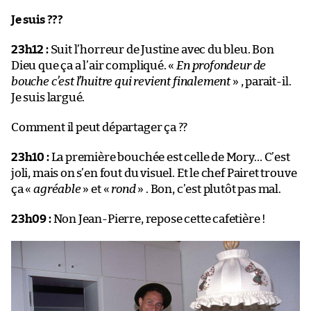
Je suis ???
23h12 :
Suit l’horreur de Justine avec du bleu. Bon
Dieu que ça a l’air compliqué. «
En profondeur de
bouche c’est l’huitre qui revient finalement
» , parait-il.
Je suis largué.
Comment il peut départager ça ??
23h10 :
La première bouchée est celle de Mory… C’est
joli, mais on s’en fout du visuel. Et le chef Pairet trouve
ça «
agréable
» et «
rond
» . Bon, c’est plutôt pas mal.
23h09 :
Non Jean-Pierre, repose cette cafetière !