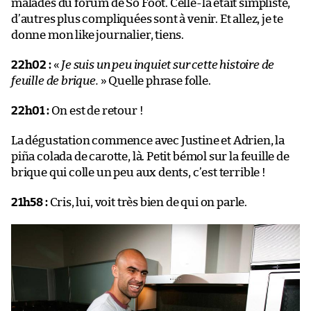
malades du forum de So Foot. Celle-là était simpliste,
d’autres plus compliquées sont à venir. Et allez, je te
donne mon like journalier, tiens.
22h02 :
«
Je suis un peu inquiet sur cette histoire de
feuille de brique.
» Quelle phrase folle.
22h01 :
On est de retour !
La dégustation commence avec Justine et Adrien, la
piña colada de carotte, là. Petit bémol sur la feuille de
brique qui colle un peu aux dents, c’est terrible !
21h58 :
Cris, lui, voit très bien de qui on parle.