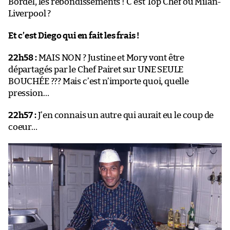
Bordel, les rebondissements ! C’est Top Chef ou Milan-
Liverpool ?
Et c’est Diego qui en fait les frais !
22h58 :
MAIS NON ? Justine et Mory vont être
départagés par le Chef Pairet sur UNE SEULE
BOUCHÉE ??? Mais c’est n’importe quoi, quelle
pression…
22h57 :
J’en connais un autre qui aurait eu le coup de
coeur…