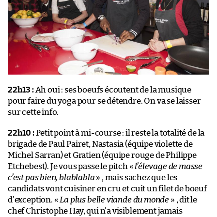
22h13 :
Ah oui : ses boeufs écoutent de la musique
pour faire du yoga pour se détendre. On va se laisser
sur cette info.
22h10 :
Petit point à mi-course : il reste la totalité de la
brigade de Paul Pairet, Nastasia (équipe violette de
Michel Sarran) et Gratien (équipe rouge de Philippe
Etchebest). Je vous passe le pitch «
l’élevage de masse
c’est pas bien, blablabla
» , mais sachez que les
candidats vont cuisiner en cru et cuit un filet de boeuf
d’exception. «
La plus belle viande du monde
» , dit le
chef Christophe Hay, qui n’a visiblement jamais