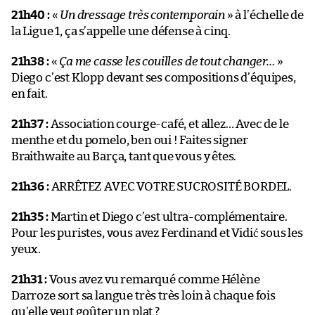
21h40 :
«
Un dressage très contemporain
» à l’échelle de
la Ligue 1, ça s’appelle une défense à cinq.
21h38 :
«
Ça me casse les couilles de tout changer…
»
Diego c’est Klopp devant ses compositions d’équipes,
en fait.
21h37 :
Association courge-café, et allez… Avec de le
menthe et du pomelo, ben oui ! Faites signer
Braithwaite au Barça, tant que vous y êtes.
21h36 :
ARRÊTEZ AVEC VOTRE SUCROSITÉ BORDEL.
21h35 :
Martin et Diego c’est ultra-complémentaire.
Pour les puristes, vous avez Ferdinand et Vidić sous les
yeux.
21h31 :
Vous avez vu remarqué comme Hélène
Darroze sort sa langue très très loin à chaque fois
qu’elle veut goûter un plat ?