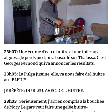
23h07 :
Une écume d’eau d’huitre et une tuile aux
algues… Je perds pied, on a basculé sur Thalassa. C’est
Georges Pernoud qui va annoncer les résultats.
23h05 :
La Pulga Justine, elle, va nous faire de l’huitre
au…BLEU ??
JE RÉPÈTE : DU BLEU. AVEC. DE. L’HUITRE.
23h03 :
Sérieusement, j’ai rien compris à la bouchée
de Mory. Le gars veut faire une gelée huitre-