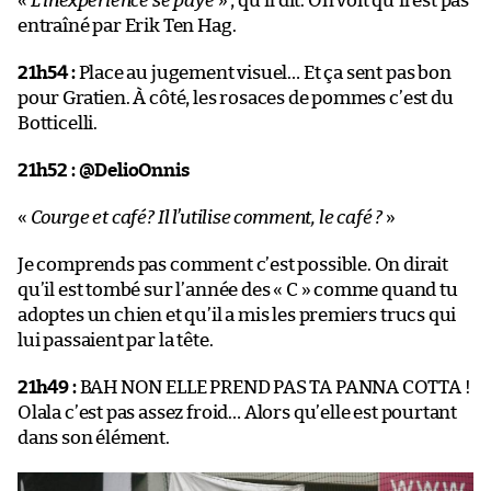
«
L’inexpérience se paye
» , qu’il dit. On voit qu’il est pas
entraîné par Erik Ten Hag.
21h54 :
Place au jugement visuel… Et ça sent pas bon
pour Gratien. À côté, les rosaces de pommes c’est du
Botticelli.
21h52 :
@DelioOnnis
«
Courge et café? Il l’utilise comment, le café ?
»
Je comprends pas comment c’est possible. On dirait
qu’il est tombé sur l’année des « C » comme quand tu
adoptes un chien et qu’il a mis les premiers trucs qui
lui passaient par la tête.
21h49 :
BAH NON ELLE PREND PAS TA PANNA COTTA !
Olala c’est pas assez froid… Alors qu’elle est pourtant
dans son élément.