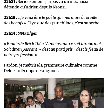
22h21 :
Sérieusement, j’ai pas vu un mec aussi
détendu qu’Adrien depuis Nzonzi.
22h18 :
«
Je veux être le poète qui murmure à l’oreille
des boeufs
» . Il y a que des punchlines, c’est superbe.
22h14 :
@Nati/ger
«
Feuille de Brick Théo ! A moins que ce soit un bon mot.
Soit dit en passant : « c’est un parti pris » c’est le fléau de
notre profession.
»
Pardon, je maîtrise la grammaire culinaire comme
Defoe la découpe des oignons.