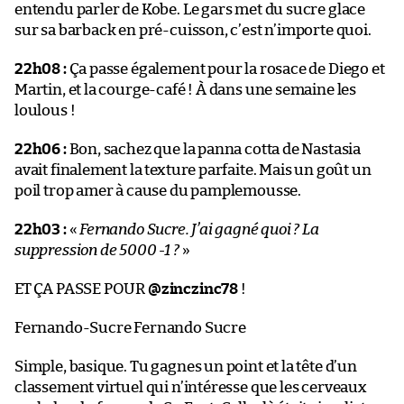
entendu parler de Kobe. Le gars met du sucre glace
sur sa barback en pré-cuisson, c’est n’importe quoi.
22h08 :
Ça passe également pour la rosace de Diego et
Martin, et la courge-café ! À dans une semaine les
loulous !
22h06 :
Bon, sachez que la panna cotta de Nastasia
avait finalement la texture parfaite. Mais un goût un
poil trop amer à cause du pamplemousse.
22h03 :
«
Fernando Sucre. J’ai gagné quoi ? La
suppression de 5000 -1 ?
»
ET ÇA PASSE POUR
@zinczinc78
!
Fernando-Sucre Fernando Sucre
Simple, basique. Tu gagnes un point et la tête d’un
classement virtuel qui n’intéresse que les cerveaux