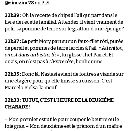
@zinczinc78
en PLS.
22h39 :
Oh la recette de chips à l’ail qui part dans le
livre de recette familial. Attendez, il vient vraiment de
polir sa pomme de terre sur le grattoir d’une éponge ?
22h37 : Le
petit Mory part sur un faux-filet rôti, purée
de persil et pommes de terre farcies à l’ail. «
Attention,
on est dans un bistro, là
» , lui glisse chef Pairet. Et
ouais, on n’est pas à
L’Entrecôte
, bonhomme.
22h35 :
Donc là, Nastasia vient de foutre sa viande sur
une étagère pour qu’elle finisse sa cuisson. C’est
Marcelo Bielsa, la meuf.
22h33 :
TUTUT, C’EST L’HEURE DE LA DEUXIÈME
CHARADE !
– Mon premier est utile pour couper le beurre ou le
foie gras. – Mon deuxième est le prénom d’un maître