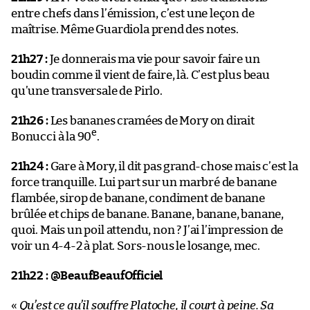
entre chefs dans l’émission, c’est une leçon de
maîtrise. Même Guardiola prend des notes.
21h27 :
Je donnerais ma vie pour savoir faire un
boudin comme il vient de faire, là. C’est plus beau
qu’une transversale de Pirlo.
21h26 :
Les bananes cramées de Mory on dirait
e
Bonucci à la 90
.
21h24 :
Gare à Mory, il dit pas grand-chose mais c’est la
force tranquille. Lui part sur un marbré de banane
flambée, sirop de banane, condiment de banane
brûlée et chips de banane. Banane, banane, banane,
quoi. Mais un poil attendu, non ? J’ai l’impression de
voir un 4-4-2 à plat. Sors-nous le losange, mec.
21h22 :
@BeaufBeaufOfficiel
«
Qu’est ce qu’il souffre Platoche, il court à peine. Sa