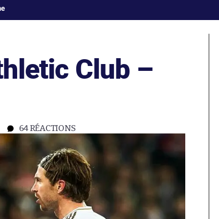
ne
thletic Club –
64
RÉACTIONS