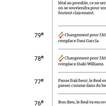
létal au possible, ce ne 
on se souviendra pour son
foutent clairement.
e
79
Changement pour l’Ath
remplace Dani García.
e
78
Changement pour l’Athl
remplace Iñaki Williams.
e
77
Pause fraîcheur, le Real e
passer comme dans du b
e
76
Bon dieu, le Real va encore