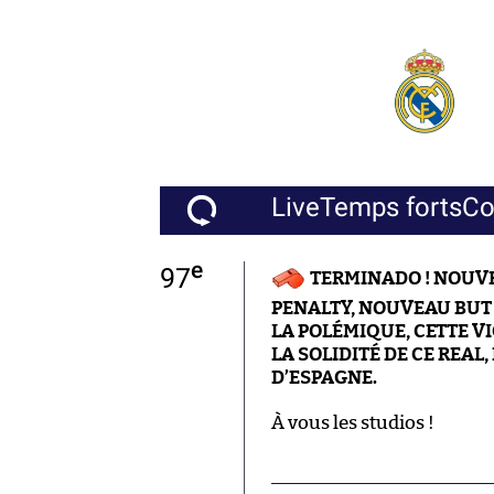
Live
Temps forts
C
e
97
TERMINADO ! NOUVE
PENALTY, NOUVEAU BUT 
LA POLÉMIQUE, CETTE V
LA SOLIDITÉ DE CE REA
D’ESPAGNE.
À vous les studios !