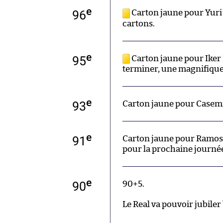
e
96
Carton jaune pour Yuri 
cartons.
e
95
Carton jaune pour Iker 
terminer, une magnifique
e
93
Carton jaune pour Casemir
e
91
Carton jaune pour Ramos.
pour la prochaine journé
e
90
90+5.
Le Real va pouvoir jubiler 