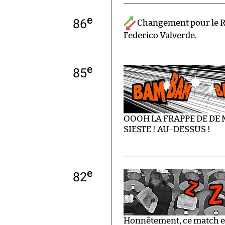
e
86
Changement pour le R
Federico Valverde.
e
85
OOOH LA FRAPPE DE DE 
SIESTE ! AU-DESSUS !
e
82
Honnêtement, ce match est