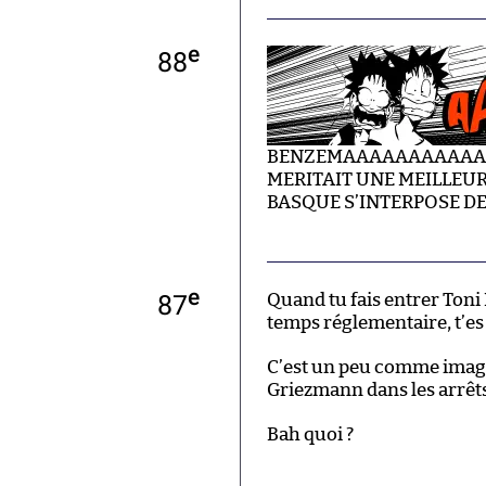
e
88
BENZEMAAAAAAAAAAAAA
MERITAIT UNE MEILLEUR
BASQUE S’INTERPOSE DE
e
87
Quand tu fais entrer Toni 
temps réglementaire, t’e
C’est un peu comme imagin
Griezmann dans les arrêts 
Bah quoi ?