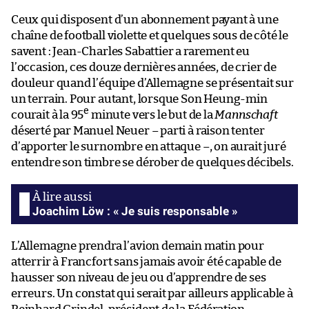
Ceux qui disposent d’un abonnement payant à une
chaîne de football violette et quelques sous de côté le
savent : Jean-Charles Sabattier a rarement eu
l’occasion, ces douze dernières années, de crier de
douleur quand l’équipe d’Allemagne se présentait sur
un terrain. Pour autant, lorsque Son Heung-min
e
courait à la 95
minute vers le but de la
Mannschaft
déserté par Manuel Neuer – parti à raison tenter
d’apporter le surnombre en attaque –, on aurait juré
entendre son timbre se dérober de quelques décibels.
Joachim Löw : « Je suis responsable »
L’Allemagne prendra l’avion demain matin pour
atterrir à Francfort sans jamais avoir été capable de
hausser son niveau de jeu ou d’apprendre de ses
erreurs. Un constat qui serait par ailleurs applicable à