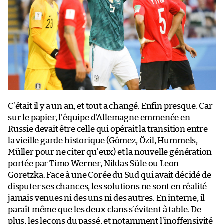
C’était il y a un an, et tout a changé. Enfin presque. Car
sur le papier, l’équipe d’Allemagne emmenée en
Russie devait être celle qui opérait la transition entre
la vieille garde historique (Gómez, Özil, Hummels,
Müller pour ne citer qu’eux) et la nouvelle génération
portée par Timo Werner, Niklas Süle ou Leon
Goretzka. Face à une Corée du Sud qui avait décidé de
disputer ses chances, les solutions ne sont en réalité
jamais venues ni des uns ni des autres. En interne, il
paraît même que les deux clans s’évitent à table. De
plus, les leçons du passé, et notamment l’inoffensivité