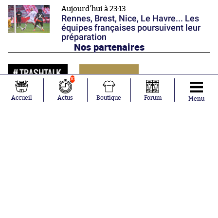
Aujourd'hui à 23:13
Rennes, Brest, Nice, Le Havre... Les
équipes françaises poursuivent leur
préparation
Nos partenaires
10
Accueil
Actus
Boutique
Forum
Menu
Abonnements
Contacts
La boutique SO PRESS
Mentions légales