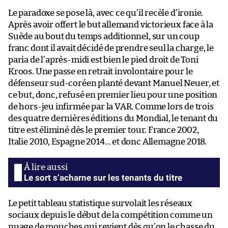
Le paradoxe se pose là, avec ce qu’il recèle d’ironie.
Après avoir offert le but allemand victorieux face à la
Suède au bout du temps additionnel, sur un coup
franc dont il avait décidé de prendre seul la charge, le
paria de l’après-midi est bien le pied droit de Toni
Kroos. Une passe en retrait involontaire pour le
défenseur sud-coréen planté devant Manuel Neuer, et
ce but, donc, refusé en premier lieu pour une position
de hors-jeu infirmée par la VAR. Comme lors de trois
des quatre dernières éditions du Mondial, le tenant du
titre est éliminé dès le premier tour. France 2002,
Italie 2010, Espagne 2014… et donc Allemagne 2018.
Le sort s’acharne sur les tenants du titre
Le petit tableau statistique survolait les réseaux
sociaux depuis le début de la compétition comme un
nuage de mouches qui revient dès qu’on le chasse du