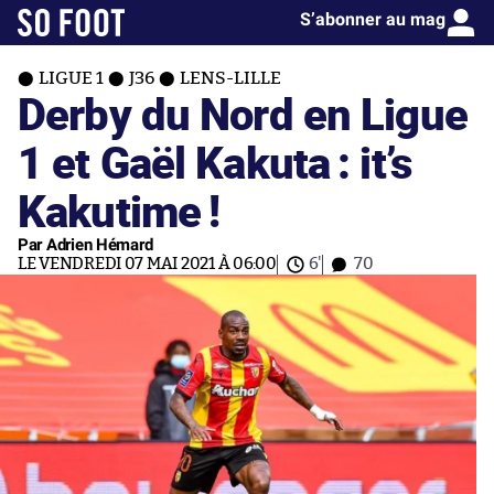
S’abonner au mag
LIGUE 1
J36
LENS-LILLE
Derby du Nord en Ligue
1 et Gaël Kakuta : it’s
Kakutime !
Par Adrien Hémard
LE VENDREDI 07 MAI 2021 À 06:00
6'
70