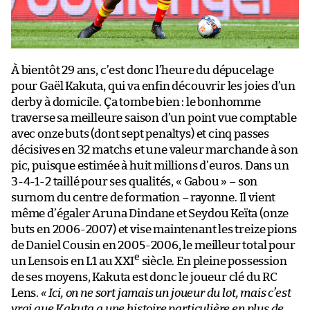
À bientôt 29 ans, c’est donc l’heure du dépucelage
pour Gaël Kakuta, qui va enfin découvrir les joies d’un
derby à domicile. Ça tombe bien : le bonhomme
traverse sa meilleure saison d’un point vue comptable
avec onze buts (dont sept penaltys) et cinq passes
décisives en 32 matchs et une valeur marchande à son
pic, puisque estimée à huit millions d’euros. Dans un
3-4-1-2 taillé pour ses qualités, « Gabou » – son
surnom du centre de formation – rayonne. Il vient
même d’égaler Aruna Dindane et Seydou Keïta (onze
buts en 2006-2007) et vise maintenant les treize pions
de Daniel Cousin en 2005-2006, le meilleur total pour
e
un Lensois en L1 au XXI
siècle. En pleine possession
de ses moyens, Kakuta est donc le joueur clé du RC
Lens.
« Ici, on ne sort jamais un joueur du lot, mais c’est
vrai que Kakuta a une histoire particulière en plus de