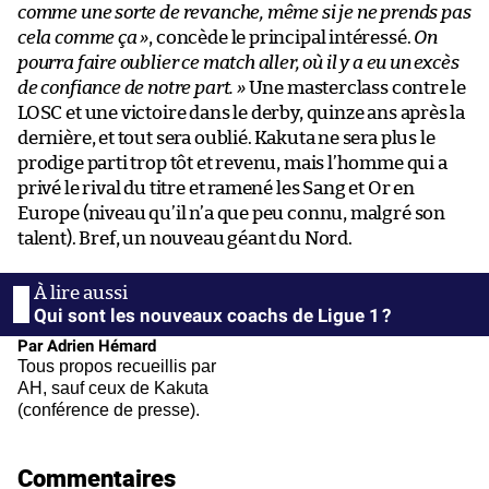
comme une sorte de revanche, même si je ne prends pas
cela comme ça »
, concède le principal intéressé.
On
pourra faire oublier ce match aller, où il y a eu un excès
de confiance de notre part. »
Une masterclass contre le
LOSC et une victoire dans le derby, quinze ans après la
dernière, et tout sera oublié. Kakuta ne sera plus le
prodige parti trop tôt et revenu, mais l’homme qui a
privé le rival du titre et ramené les Sang et Or en
Europe (niveau qu’il n’a que peu connu, malgré son
talent). Bref, un nouveau géant du Nord.
Qui sont les nouveaux coachs de Ligue 1 ?
Par Adrien Hémard
Tous propos recueillis par
AH, sauf ceux de Kakuta
(conférence de presse).
Commentaires