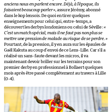
anciens nous en parlent encore. Déjà, à l’époque, ils
faisaient beaucoup parler »
, assure Jérémy, abonné
dans le kop lensois. De quoi en tirer quelques
enseignements pour celui qui, entre-temps, a
découvert les derbys londoniens ou celui de Séville :
«
C’est un match spécial, mais il ne faut pas non plus se
mettre une pression de malade au risque de se perdre. »
Pourtant, de la pression, il y en aura sur les épaules de
Gaël Kakuta au coup d’envoi de ce Lens-Lille. Car s’il a
réalisé un sans-faute devant les micros, il va
maintenant devoir briller sur les terrains pour son
premier derby en professionnel à Bollaert quelques
mois après être passé complètement au travers à Lille
(0-4).