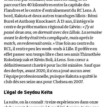
parcourt les 40 kilomètres entre la capitale des
Flandres et le centre d’entraînement du RC Lens. À
bord, Kakuta et deux autres transfuges lillois : Rémi
Burel et Anthony Knockaert. À 13 ans, il intègre le
centre de préformation régional de Liévin :
« J’y ai
passé deux ans, on dormait avec des Lillois. La semaine
avant le derby était très compliquée, mais après le
match, on redevenait amis. »
Une fois au centre du
RCL, il rentre peu les week-ends à Lille. Il préfère en
effet passer son temps libre chez ses amis Thimothée
Kolodziejczak et Kévin Boli, à Lens. Son cœur a
définitivement chaviré pour la cité minière. Sauf que
des derbys, avant 2020, il n’en a joué aucun avec
l’équipe professionnelle, puisque Kakuta a quitté le
club dès ses seize ans pour Chelsea en 2007.
L’égal de Seydou Keïta
La suite, on la connaît : treize expériences dans onze