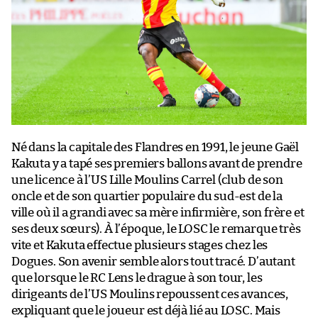
Né dans la capitale des Flandres en 1991, le jeune Gaël
Kakuta y a tapé ses premiers ballons avant de prendre
une licence à l’US Lille Moulins Carrel (club de son
oncle et de son quartier populaire du sud-est de la
ville où il a grandi avec sa mère infirmière, son frère et
ses deux sœurs). À l’époque, le LOSC le remarque très
vite et Kakuta effectue plusieurs stages chez les
Dogues. Son avenir semble alors tout tracé. D’autant
que lorsque le RC Lens le drague à son tour, les
dirigeants de l’US Moulins repoussent ces avances,
expliquant que le joueur est déjà lié au LOSC. Mais