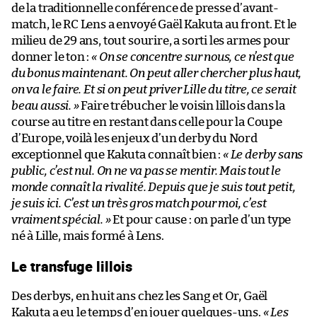
de la traditionnelle conférence de presse d’avant-
match, le RC Lens a envoyé Gaël Kakuta au front. Et le
milieu de 29 ans, tout sourire, a sorti les armes pour
donner le ton :
« On se concentre sur nous, ce n’est que
du bonus maintenant. On peut aller chercher plus haut,
on va le faire. Et si on peut priver Lille du titre, ce serait
beau aussi. »
Faire trébucher le voisin lillois dans la
course au titre en restant dans celle pour la Coupe
d’Europe, voilà les enjeux d’un derby du Nord
exceptionnel que Kakuta connaît bien :
« Le derby sans
public, c’est nul. On ne va pas se mentir. Mais tout le
monde connaît la rivalité. Depuis que je suis tout petit,
je suis ici. C’est un très gros match pour moi, c’est
vraiment spécial. »
Et pour cause : on parle d’un type
né à Lille, mais formé à Lens.
Le transfuge lillois
Des derbys, en huit ans chez les Sang et Or, Gaël
Kakuta a eu le temps d’en jouer quelques-uns.
« Les