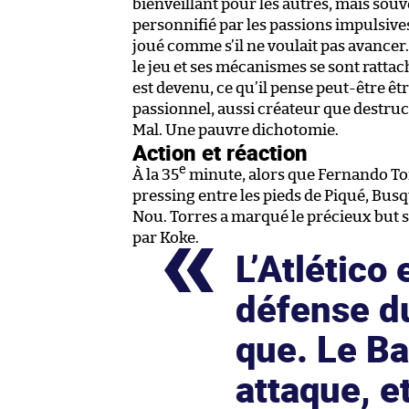
bienveillant pour les autres, mais souve
personnifié par les passions impulsives
joué comme s’il ne voulait pas avancer.
le jeu et ses mécanismes se sont rattaché
est devenu, ce qu’il pense peut-être êt
passionnel, aussi créateur que destruct
Mal. Une pauvre dichotomie.
Action et réaction
e
À la 35
minute, alors que Fernando To
pressing entre les pieds de Piqué, Bus
Nou. Torres a marqué le précieux but
par Koke.
L’Atlético 
défense d
que. Le Ba
attaque, e