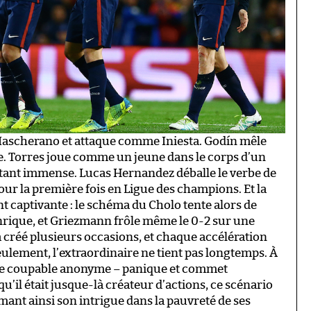
ascherano et attaque comme Iniesta. Godín mêle
e. Torres joue comme un jeune dans le corps d’un
rtant immense. Lucas Hernandez déballe le verbe de
 pour la première fois en Ligue des champions. Et la
 captivante : le schéma du Cholo tente alors de
Enrique, et Griezmann frôle même le 0-2 sur une
jà créé plusieurs occasions, et chaque accélération
eulement, l’extraordinaire ne tient pas longtemps. À
 ce coupable anonyme – panique et commet
 qu’il était jusque-là créateur d’actions, ce scénario
mant ainsi son intrigue dans la pauvreté de ses