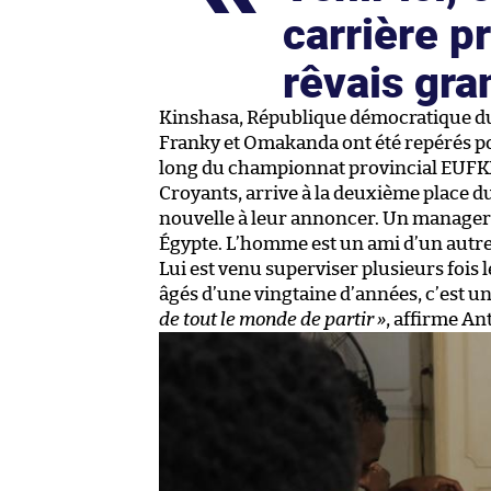
carrière p
rêvais gra
Kinshasa, République démocratique du
Franky et Omakanda ont été repérés pou
long du championnat provincial EUFKI
Croyants, arrive à la deuxième place du
nouvelle à leur annoncer. Un manager 
Égypte. L’homme est un ami d’un autre
Lui est venu superviser plusieurs fois l
âgés d’une vingtaine d’années, c’est u
de tout le monde de partir »
, affirme An