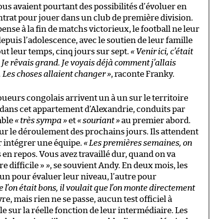
 tous avaient pourtant des possibilités d’évoluer en
trat pour jouer dans un club de première division.
se à la fin de matchs victorieux, le football ne leur
epuis l’adolescence, avec le soutien de leur famille
out leur temps, cinq jours sur sept.
« Venir ici, c’était
 Je rêvais grand. Je voyais déjà comment j’allais
 Les choses allaient changer »
, raconte Franky.
 joueurs congolais arrivent un à un sur le territoire
s dans cet appartement d’Alexandrie, conduits par
mble
« très sympa »
et
« souriant »
au premier abord.
sur le déroulement des prochains jours. Ils attendent
r intégrer une équipe.
« Les premières semaines, on
 en repos. Vous avez travaillé dur, quand on va
 difficile »
»
, se souvient Andy. En deux mois, les
n pour évaluer leur niveau, l’autre pour
ue l’on était bons, il voulait que l’on monte directement
e, mais rien ne se passe, aucun test officiel à
le sur la réelle fonction de leur intermédiaire. Les