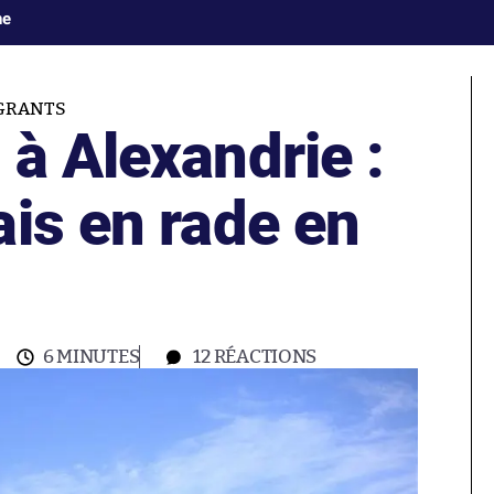
ne
IGRANTS
à Alexandrie :
is en rade en
6 MINUTES
12
RÉACTIONS