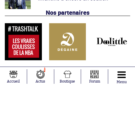
Nos partenaires
1
Accueil
Actus
Boutique
Forum
Menu
Abonnements
Contacts
La boutique SO PRESS
Mentions légales
Conditions générales d'utilisation
Publicité
Consentement RGPD
Recrutement
Joueurs en
Équipes en