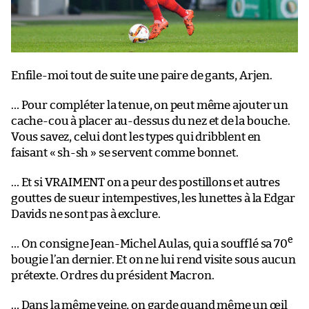
Enfile-moi tout de suite une paire de gants, Arjen.
… Pour compléter la tenue, on peut même ajouter un
cache-cou à placer au-dessus du nez et de la bouche.
Vous savez, celui dont les types qui dribblent en
faisant « sh-sh » se servent comme bonnet.
… Et si VRAIMENT on a peur des postillons et autres
gouttes de sueur intempestives, les lunettes à la Edgar
Davids ne sont pas à exclure.
e
… On consigne Jean-Michel Aulas, qui a soufflé sa 70
bougie l’an dernier. Et on ne lui rend visite sous aucun
prétexte. Ordres du président Macron.
… Dans la même veine, on garde quand même un œil