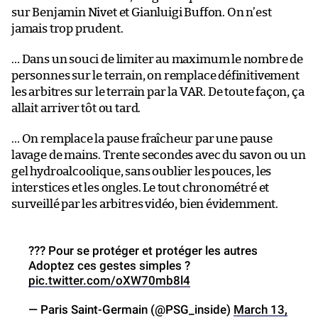
sur Benjamin Nivet et Gianluigi Buffon. On n’est
jamais trop prudent.
… Dans un souci de limiter au maximum le nombre de
personnes sur le terrain, on remplace définitivement
les arbitres sur le terrain par la VAR. De toute façon, ça
allait arriver tôt ou tard.
… On remplace la pause fraîcheur par une pause
lavage de mains. Trente secondes avec du savon ou un
gel hydroalcoolique, sans oublier les pouces, les
interstices et les ongles. Le tout chronométré et
surveillé par les arbitres vidéo, bien évidemment.
?️?? Pour se protéger et protéger les autres
Adoptez ces gestes simples ?
pic.twitter.com/oXW70mb8l4
— Paris Saint-Germain (@PSG_inside)
March 13,