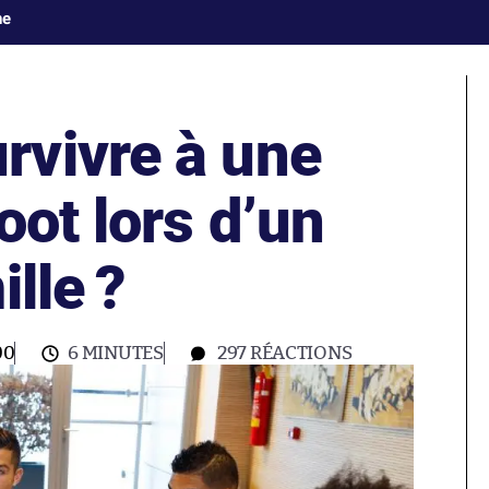
ne
vivre à une
oot lors d’un
lle ?
00
6 MINUTES
297
RÉACTIONS