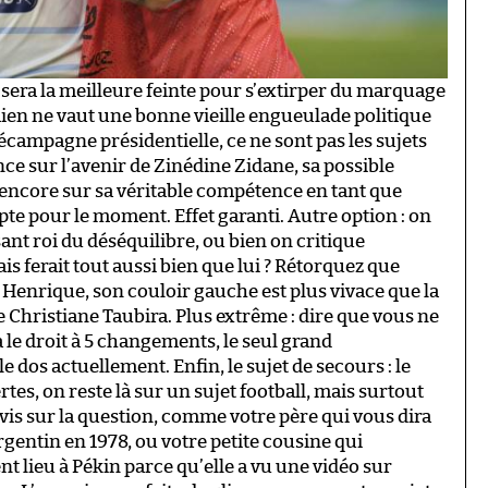
sera la meilleure feinte pour s’extirper du marquage
Rien ne vaut une bonne vieille engueulade politique
écampagne présidentielle, ce ne sont pas les sujets
nce sur l’avenir de Zinédine Zidane, sa possible
u encore sur sa véritable compétence en tant que
te pour le moment. Effet garanti. Autre option : on
ant roi du déséquilibre, ou bien on critique
is ferait tout aussi bien que lui ? Rétorquez que
Henrique, son couloir gauche est plus vivace que la
 Christiane Taubira. Plus extrême : dire que vous ne
a le droit à 5 changements, le seul grand
 dos actuellement. Enfin, le sujet de secours : le
es, on reste là sur un sujet football, mais surtout
vis sur la question, comme votre père qui vous dira
rgentin en 1978, ou votre petite cousine qui
nt lieu à Pékin parce qu’elle a vu une vidéo sur