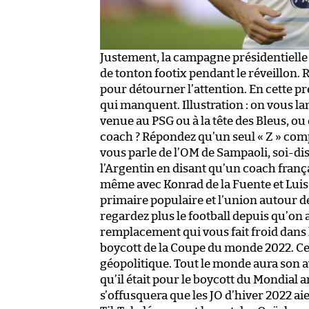
Justement, la campagne présidentielle 
de tonton footix pendant le réveillon. 
pour détourner l’attention. En cette pr
qui manquent. Illustration : on vous la
venue au PSG ou à la tête des Bleus, o
coach ? Répondez qu’un seul « Z » comp
vous parle de l’OM de Sampaoli, soi-dis
l’Argentin en disant qu’un coach frança
même avec Konrad de la Fuente et Luis 
primaire populaire et l’union autour de
regardez plus le football depuis qu’on 
remplacement qui vous fait froid dans le
boycott de la Coupe du monde 2022. Cert
géopolitique. Tout le monde aura son a
qu’il était pour le boycott du Mondial a
s’offusquera que les JO d’hiver 2022 aie