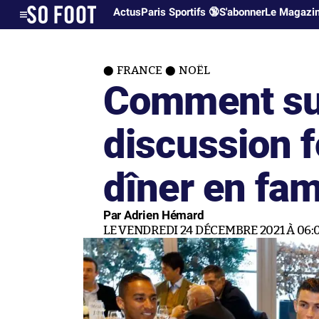
Actus
Paris Sportifs 🔞
S'abonner
Le Magazi
FRANCE
NOËL
Comment sur
discussion f
dîner en fami
Par Adrien Hémard
LE VENDREDI 24 DÉCEMBRE 2021 À 06: