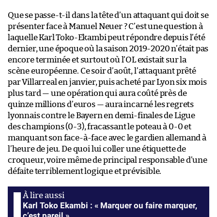
Que se passe-t-il dans la tête d’un attaquant qui doit se
présenter face à Manuel Neuer ? C’est une question à
laquelle Karl Toko-Ekambi peut répondre depuis l’été
dernier, une époque où la saison 2019-2020 n’était pas
encore terminée et surtout où l’OL existait sur la
scène européenne. Ce soir d’août, l’attaquant prêté
par Villarreal en janvier, puis acheté par Lyon six mois
plus tard — une opération qui aura coûté près de
quinze millions d’euros — aura incarné les regrets
lyonnais contre le Bayern en demi-finales de Ligue
des champions (0-3), fracassant le poteau à 0-0 et
manquant son face-à-face avec le gardien allemand à
l’heure de jeu. De quoi lui coller une étiquette de
croqueur, voire même de principal responsable d’une
défaite terriblement logique et prévisible.
Karl Toko Ekambi : « Marquer ou faire marquer,
c’est pareil »