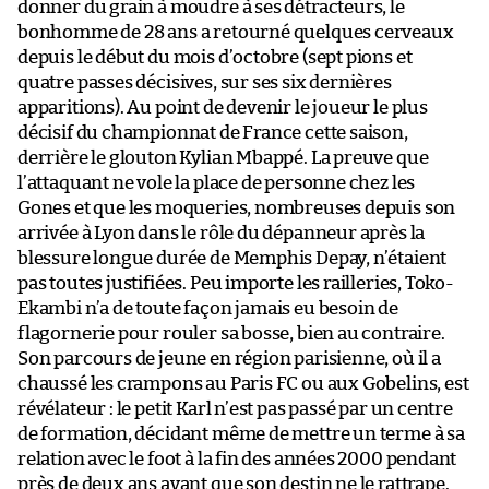
donner du grain à moudre à ses détracteurs, le
bonhomme de 28 ans a retourné quelques cerveaux
depuis le début du mois d’octobre (sept pions et
quatre passes décisives, sur ses six dernières
apparitions). Au point de devenir le joueur le plus
décisif du championnat de France cette saison,
derrière le glouton Kylian Mbappé. La preuve que
l’attaquant ne vole la place de personne chez les
Gones et que les moqueries, nombreuses depuis son
arrivée à Lyon dans le rôle du dépanneur après la
blessure longue durée de Memphis Depay, n’étaient
pas toutes justifiées. Peu importe les railleries, Toko-
Ekambi n’a de toute façon jamais eu besoin de
flagornerie pour rouler sa bosse, bien au contraire.
Son parcours de jeune en région parisienne, où il a
chaussé les crampons au Paris FC ou aux Gobelins, est
révélateur : le petit Karl n’est pas passé par un centre
de formation, décidant même de mettre un terme à sa
relation avec le foot à la fin des années 2000 pendant
près de deux ans avant que son destin ne le rattrape.