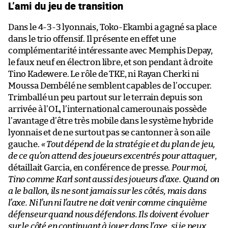
L’ami du jeu de transition
Dans le 4-3-3 lyonnais, Toko-Ekambi a gagné sa place
dans le trio offensif. Il présente en effet une
complémentarité intéressante avec Memphis Depay,
le faux neuf en électron libre, et son pendant à droite
Tino Kadewere. Le rôle de TKE, ni Rayan Cherki ni
Moussa Dembélé ne semblent capables de l’occuper.
Trimballé un peu partout sur le terrain depuis son
arrivée à l’OL, l’international camerounais possède
l’avantage d’être très mobile dans le système hybride
lyonnais et de ne surtout pas se cantonner à son aile
gauche.
« Tout dépend de la stratégie et du plan de jeu,
de ce qu’on attend des joueurs excentrés pour attaquer
,
détaillait Garcia, en conférence de presse.
Pour moi,
Tino comme Karl sont aussi des joueurs d’axe. Quand on
a le ballon, ils ne sont jamais sur les côtés, mais dans
l’axe. Ni l’un ni l’autre ne doit venir comme cinquième
défenseur quand nous défendons. Ils doivent évoluer
sur le côté en continuant à jouer dans l’axe, si je peux