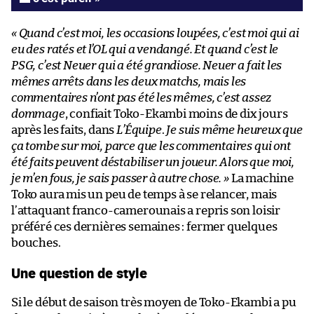
« Quand c’est moi, les occasions loupées, c’est moi qui ai
eu des ratés et l’OL qui a vendangé. Et quand c’est le
PSG, c’est Neuer qui a été grandiose. Neuer a fait les
mêmes arrêts dans les deux matchs, mais les
commentaires n’ont pas été les mêmes, c’est assez
dommage
, confiait Toko-Ekambi moins de dix jours
après les faits, dans
L’Équipe
.
Je suis même heureux que
ça tombe sur moi, parce que les commentaires qui ont
été faits peuvent déstabiliser un joueur. Alors que moi,
je m’en fous, je sais passer à autre chose. »
La machine
Toko aura mis un peu de temps à se relancer, mais
l’attaquant franco-camerounais a repris son loisir
préféré ces dernières semaines : fermer quelques
bouches.
Une question de style
Si le début de saison très moyen de Toko-Ekambi a pu