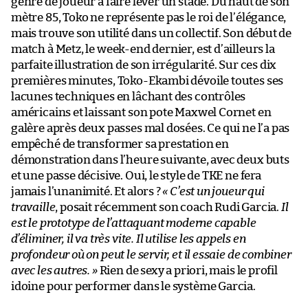
genre de joueur à faire lever un stade. Du haut de son
mètre 85, Toko ne représente pas le roi de l’élégance,
mais trouve son utilité dans un collectif. Son début de
match à Metz, le week-end dernier, est d’ailleurs la
parfaite illustration de son irrégularité. Sur ces dix
premières minutes, Toko-Ekambi dévoile toutes ses
lacunes techniques en lâchant des contrôles
américains et laissant son pote Maxwel Cornet en
galère après deux passes mal dosées. Ce qui ne l’a pas
empêché de transformer sa prestation en
démonstration dans l’heure suivante, avec deux buts
et une passe décisive. Oui, le style de TKE ne fera
jamais l’unanimité. Et alors ?
« C’est un joueur qui
travaille
, posait récemment son coach Rudi Garcia.
Il
est le prototype de l’attaquant moderne capable
d’éliminer, il va très vite. Il utilise les appels en
profondeur où on peut le servir, et il essaie de combiner
avec les autres. »
Rien de sexy a priori, mais le profil
idoine pour performer dans le système Garcia.