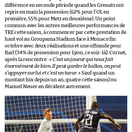
différence en seconde période quand les Grenats ont
repris en main la possession (62% pour l’OL en
première, 55% pour Metz en deuxième). Un point
commun avec les autres meilleures performances de
TKE cette saison, à commencer par cette prestation de
haut vol au Groupama Stadium face à Monaco fin
octobre avec deux réalisations et une offrande pour
Karl (34% de possession pour Lyon, ce soir-là). Cornet,
après la rencontre :
« C’est un joueur qui nous fait
énormément de bien. Il peut garder le ballon, on peut
s’appuyer sur lui et c’est un tueur. »
Sauf quand un
montant (six depuis un an, quatre cette saison) ou
Manuel Neuer en décident autrement.