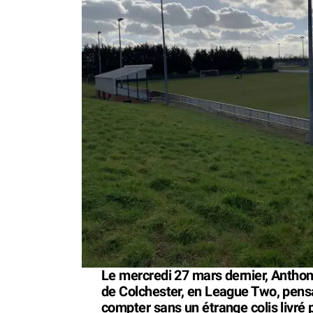
Le mercredi 27 mars dernier, Anthony
de Colchester, en League Two, pensai
compter sans un étrange colis livré pa