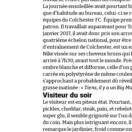
La journée ensoleillée avait pourtant 
que d’habitude au bureau, celui-ci se
équipes du Colchester FC. Équipe premièr
patron. Il travaillait auparavant pour 
janvier 2017, il avait donc pris son ar
quatrième échelon national, pour être s
d’entraînement de Colchester, est un e
Nike vissée sur ses cheveux bruns qui l
arrivé à 7h30, avant tout le monde. Près 
ombre blanche et difforme, celle d’un pa
carrée en polystyrène de même couleur. 
s’approchant a probablement dû réveill
grasse matinée : «
Tiens, il y a un Big M
Visiteur du soir
Le visiteur est en piteux état. Pourtant
pickles, cheddar, steak, pain, et rebelote
super glu, il semble grignoté sur l’un 
du coin. Mais plus intriguant encore, il 
remarque le jardinier, froid comme une