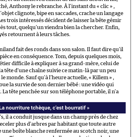
hé, Anthony le rebranche. À l’instant du « clic » ,
 l’objet clignote, bipe en saccades, crache un langage
es trois intéressés décident de laisser la bête gémir
rès tout, quelqu’un viendra bien la chercher. Enfin,
és retournent à leurs tâches.
and fait des ronds dans son salon. Il faut dire qu’il
t la pièce en conséquence. Tom, depuis quelques mois,
étier difficile à expliquer à sa grand-mère, celui de
la tête d’une chaîne suivie ce matin-là par un peu
 le monde. Sauf qu’à l’heure actuelle, « Killem » ,
joue la survie de son dernier bébé : une vidéo qui
 La tête penchée sur son téléphone portable, il n’a
a nourriture tchèque, c’est bourratif »
’s, il a conduit jusque dans un champ près de chez
receler plus d’arbres par habitant que toute autre
ffre une boîte blanche renfermée au scotch noir, une