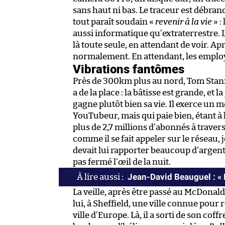
sans haut ni bas. Le traceur est débranc
tout paraît soudain «
revenir à la vie
» :
aussi informatique qu’extraterrestre. L
là toute seule, en attendant de voir. Ap
normalement. En attendant, les employ
Vibrations fantômes
Près de 300km plus au nord, Tom Stannil
a de la place : la bâtisse est grande, e
gagne plutôt bien sa vie. Il exerce un m
YouTubeur, mais qui paie bien, étant à 
plus de 2,7 millions d’abonnés à travers
comme il se fait appeler sur le réseau, 
devait lui rapporter beaucoup d’argent.
pas fermé l’œil de la nuit.
Jean-David Beauguel : « L
La veille, après être passé au McDonald
lui, à Sheffield, une ville connue pour 
ville d’Europe. Là, il a sorti de son co