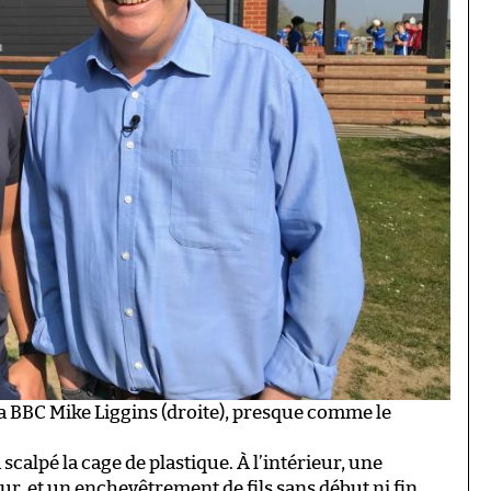
la BBC Mike Liggins (droite), presque comme le
 scalpé la cage de plastique. À l’intérieur, une
r, et un enchevêtrement de fils sans début ni fin,