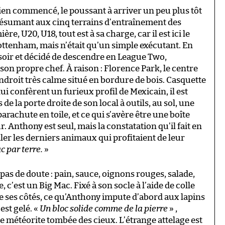
bien commencé, le poussant à arriver un peu plus tôt
 résumant aux cinq terrains d’entraînement des
e, U20, U18, tout est à sa charge, car il est ici le
Tottenham, mais n’était qu’un simple exécutant. En
rosoir et décidé de descendre en League Two,
on propre chef. À raison : Florence Park, le centre
ndroit très calme situé en bordure de bois. Casquette
ui confèrent un furieux profil de Mexicain, il est
de la porte droite de son local à outils, au sol, une
rachute en toile, et ce qui s’avère être une boîte
Anthony est seul, mais la constatation qu’il fait en
er les derniers animaux qui profitaient de leur
ac par terre.
»
, pas de doute : pain, sauce, oignons rouges, salade,
, c’est un Big Mac. Fixé à son socle à l’aide de colle
de ses côtés, ce qu’Anthony impute d’abord aux lapins
est gelé. «
Un bloc solide comme de la pierre
» ,
 météorite tombée des cieux. L’étrange attelage est