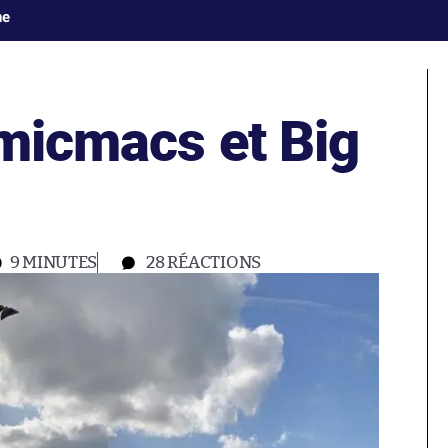
ne
 micmacs et Big
9 MINUTES
28
RÉACTIONS