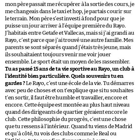
mon père passait me récupérer à la sortie des cours, je
me changeais dans le taxi et hop, je partais courir sur
le terrain. Mon père s’est investi à fond pour que je
puisse un jour arriver à l’équipe première du Rayo.
J’habitais entre Getafe et Vallecas, mais si j’ai grandi au
Rayo, c’est parce que j’ai trouvé une autre famille. Mes
parents se sont séparés quand j’étais très jeune, mais
ils souhaitaient toujours venir me voir jouer
ensemble. Le sport était un moyen de les rassembler.
Tu as passé 15 ans de ta vie sportive au Rayo, un club à
l’identité bien particulière. Quels souvenirs tu en
gardes ?
Le Rayo, c’est une école de la vie. Tu démarres
avec peu de choses et on t’explique que si tu souhaites
t’en sortir, il faut être humble et travailler, encore et
encore. Cette équipe est montée au plus haut niveau
quand des dirigeants de quartier géraient encore le
club. Cette philosophie du progrès, c’est une chose
que tu ressens à l’intérieur. Quand tu viens de Madrid
et qu’à côté, tu vois des clubs comme le Real ou