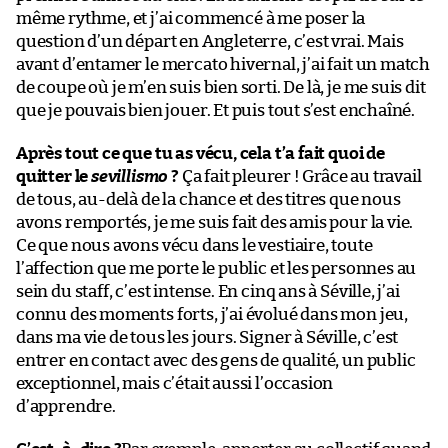
même rythme, et j’ai commencé à me poser la
question d’un départ en Angleterre, c’est vrai. Mais
avant d’entamer le mercato hivernal, j’ai fait un match
de coupe où je m’en suis bien sorti. De là, je me suis dit
que je pouvais bien jouer. Et puis tout s’est enchaîné.
Après tout ce que tu as vécu, cela t’a fait quoi de
quitter le
sevillismo
?
Ça fait pleurer ! Grâce au travail
de tous, au-delà de la chance et des titres que nous
avons remportés, je me suis fait des amis pour la vie.
Ce que nous avons vécu dans le vestiaire, toute
l’affection que me porte le public et les personnes au
sein du staff, c’est intense. En cinq ans à Séville, j’ai
connu des moments forts, j’ai évolué dans mon jeu,
dans ma vie de tous les jours. Signer à Séville, c’est
entrer en contact avec des gens de qualité, un public
exceptionnel, mais c’était aussi l’occasion
d’apprendre.