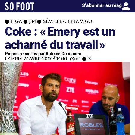
S’abonner au mag
LIGA
J34
SÉVILLE-CELTA VIGO
Coke : «
Emery est un
acharné du travail
»
Propos recueillis par Antoine Donnarieix
LE JEUDI 27 AVRIL 2017 À 14:00
6'
3