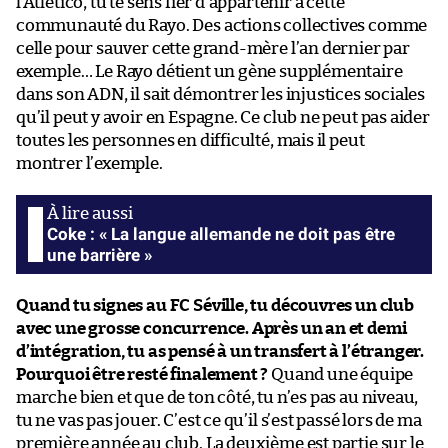
l’Atlético, tu te sens fier d’appartenir à cette
communauté du Rayo. Des actions collectives comme
celle pour sauver cette grand-mère l’an dernier par
exemple… Le Rayo détient un gène supplémentaire
dans son ADN, il sait démontrer les injustices sociales
qu’il peut y avoir en Espagne. Ce club ne peut pas aider
toutes les personnes en difficulté, mais il peut
montrer l’exemple.
Coke : « La langue allemande ne doit pas être
une barrière »
Quand tu signes au FC Séville, tu découvres un club
avec une grosse concurrence. Après un an et demi
d’intégration, tu as pensé à un transfert à l’étranger.
Pourquoi être resté finalement ?
Quand une équipe
marche bien et que de ton côté, tu n’es pas au niveau,
tu ne vas pas jouer. C’est ce qu’il s’est passé lors de ma
première année au club. La deuxième est partie sur le