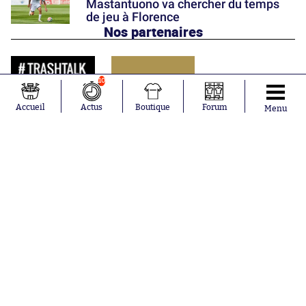
Mastantuono va chercher du temps
de jeu à Florence
Nos partenaires
10
Accueil
Actus
Boutique
Forum
Menu
Abonnements
Contacts
La boutique SO PRESS
Mentions légales
Conditions générales d'utilisation
Publicité
Consentement RGPD
Recrutement
Joueurs en
Équipes en