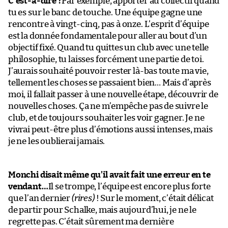
C’est-à-dire ?
Par exemple, apporter au collectif quand
tu es sur le banc de touche. Une équipe gagne une
rencontre à vingt-cinq, pas à onze. L’esprit d’équipe
est la donnée fondamentale pour aller au bout d’un
objectif fixé. Quand tu quittes un club avec une telle
philosophie, tu laisses forcément une partie de toi.
J’aurais souhaité pouvoir rester là-bas toute ma vie,
tellement les choses se passaient bien… Mais d’après
moi, il fallait passer à une nouvelle étape, découvrir de
nouvelles choses. Ça ne m’empêche pas de suivre le
club, et de toujours souhaiter les voir gagner. Je ne
vivrai peut-être plus d’émotions aussi intenses, mais
je ne les oublierai jamais.
Monchi disait même qu’il avait fait une erreur en te
vendant…
Il se trompe, l’équipe est encore plus forte
que l’an dernier
(rires)
! Sur le moment, c’était délicat
de partir pour Schalke, mais aujourd’hui, je ne le
regrette pas. C’était sûrement ma dernière