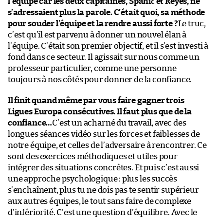
l’équipe car les deux capitaines, Spahić et Reyes, ne
s’adressaient plus la parole. C’était quoi, sa méthode
pour souder l’équipe et la rendre aussi forte ?
Le truc,
c’est qu’il est parvenu à donner un nouvel élan à
l’équipe. C’était son premier objectif, et il s’est investi à
fond dans ce secteur. Il agissait sur nous comme un
professeur particulier, comme une personne
toujours à nos côtés pour donner de la confiance.
Il finit quand même par vous faire gagner trois
Ligues Europa consécutives. Il faut plus que de la
confiance…
C’est un acharné du travail, avec des
longues séances vidéo sur les forces et faiblesses de
notre équipe, et celles de l’adversaire à rencontrer. Ce
sont des exercices méthodiques et utiles pour
intégrer des situations concrètes. Et puis c’est aussi
une approche psychologique : plus les succès
s’enchaînent, plus tu ne dois pas te sentir supérieur
aux autres équipes, le tout sans faire de complexe
d’infériorité. C’est une question d’équilibre. Avec le