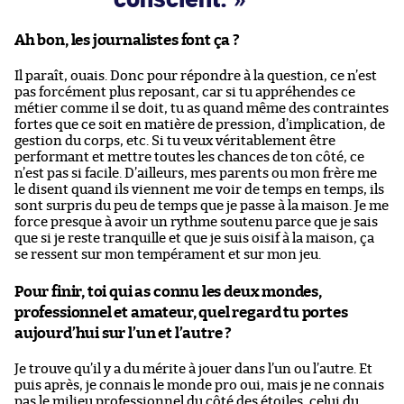
Ah bon, les journalistes font ça ?
Il paraît, ouais. Donc pour répondre à la question, ce n’est
pas forcément plus reposant, car si tu appréhendes ce
métier comme il se doit, tu as quand même des contraintes
fortes que ce soit en matière de pression, d’implication, de
gestion du corps, etc. Si tu veux véritablement être
performant et mettre toutes les chances de ton côté, ce
n’est pas si facile. D’ailleurs, mes parents ou mon frère me
le disent quand ils viennent me voir de temps en temps, ils
sont surpris du peu de temps que je passe à la maison. Je me
force presque à avoir un rythme soutenu parce que je sais
que si je reste tranquille et que je suis oisif à la maison, ça
se ressent sur mon tempérament et sur mon jeu.
Pour finir, toi qui as connu les deux mondes,
professionnel et amateur, quel regard tu portes
aujourd’hui sur l’un et l’autre ?
Je trouve qu’il y a du mérite à jouer dans l’un ou l’autre. Et
puis après, je connais le monde pro oui, mais je ne connais
pas le milieu professionnel du côté des étoiles, celui du