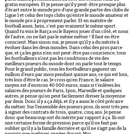
gratin européen. Et je pense qu’il y peut-être presque plus
d’écart entre le monde pro d’une grande partie des clubs de
Ligue 1 et celui des tops clubs qu’entre le monde amateur et
le monde pro à proprement parler. Et en matière de
football aussi, hein, c’est pas vraiment le même sport.
Quand tu vois le Barça ou le Bayern jouer d’un côté, et nous
de l’autre, on ne fait pas le même métier ! Il faut en être
conscient. Mais sinon oui, je pense qu’il y a du mérite à
évoluer dans les deux mondes. Dans celui des pros parce
que, et ça les gens n’en ont peut-être pas conscience, tous
les footballeurs n’ont pas les conditions de vie des
meilleurs joueurs du monde dont on parle tout le temps.
Pour le grand public, tous les footballeurs gagnent un
million d’euro par mois pendant quinze ans, ce qui est loin,
très loin d’être le cas. Je crois qu’en France, le salaire
moyen est d’environ 40 000 euros, mais si t’enlèves les
salaires des joueurs de Paris, Lyon, Marseille et quelques
autres, je pense qu’on peut facilement diviser la moyenne
par deux. Donc il y a ça déjà, et il y a aussi le côté précaire
du métier. Sur l’ensemble des joueurs pros, ils sont très peu
à signer des contrats de trois, quatre, cinq ans. Je pense
donc que beaucoup ont du mérite par rapport à ça. Ils ont
une certaine forme de pression parce qu’il ne faut pas
oublier qu’il y a la famille derrière et qu’il ne s’agit pas de la
nourrir que quelques années durant. Moi,