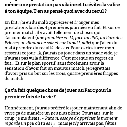
même une prestation pas vilaine et tu évites la valise
à ton équipe. T’en as pensé quoi avec du recul ?
En fait, j’ai eu du mal à apprécier et à jauger mes
prestations lors des 4 premières journées en fait. Et sur ce
premier match, il y avait tellement de choses qui
s’accumulaient (
une première en L1, face au PSG, au Parc des
Princes, un dimanche soir et sur Canal !, ndlr
) que j’ai eu du
mal à prendre du recul là-dessus. Pour caricaturer mon
ressenti ce jour-là, j’aurais pu jouer dans un stade vide, je
n’aurais pas vu la différence. C’est presque un regret en
fait… Et sur le plan sportif, sans forcément avoir la
sensation d’avoir fait un mauvais match, je regrettais
d’avoir pris un but sur les trois, quatre premières frappes
du match.
Ça t’a fait quelque chose de jouer au Parc pour la
première fois de ta vie ?
Honnêtement, j’aurais préféré les jouer maintenant afin de
vivre ça de manière un peu plus pleine. Pourtant, sur le
coup, je me disais : «
Putain, essaye d’apprécier le moment,
regarde un peu où tu es !
» , mais je n’y arrivais pas. J’étais