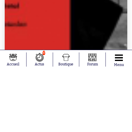
10
Accueil
Actus
Boutique
Forum
Menu
BOUTIQUE SO - MAGAZINES
Magazine Society "13 novembre" spécial 10
ans
à partir de
6.90€