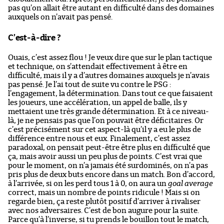
pas qu’on allait être autant en difficulté dans des domaines
auxquels on n’avait pas pensé.
C’est-à-dire ?
Ouais, c’est assez flou ! Je veux dire que sur le plan tactique
et technique, on s’attendait effectivement à être en
difficulté, mais il y a d’autres domaines auxquels je n’avais
pas pensé. Je l’ai tout de suite vu contre le PSG :
l’engagement, la détermination. Dans tout ce que faisaient
les joueurs, une accélération, un appel de balle, ils y
mettaient une très grande détermination. Et à ce niveau-
là, je ne pensais pas que l’on pouvait être déficitaires. Or
c’est précisément sur cet aspect-là qu’il y a eu le plus de
différence entre nous et eux. Finalement, c’est assez
paradoxal, on pensait peut-être être plus en difficulté que
ça, mais avoir aussi un peu plus de points. C’est vrai que
pour le moment, on n’a jamais été surdominés, on n’a pas
pris plus de deux buts encore dans un match. Bon d’accord,
à l’arrivée, si on les perd tous 1 à 0, on aura un
goal average
correct, mais un nombre de points ridicule ! Mais si on
regarde bien, ça reste plutôt positif d’arriver à rivaliser
avec nos adversaires. C’est de bon augure pour la suite.
Parce qu’à l’inverse, si tu prends le bouillon tout le match,