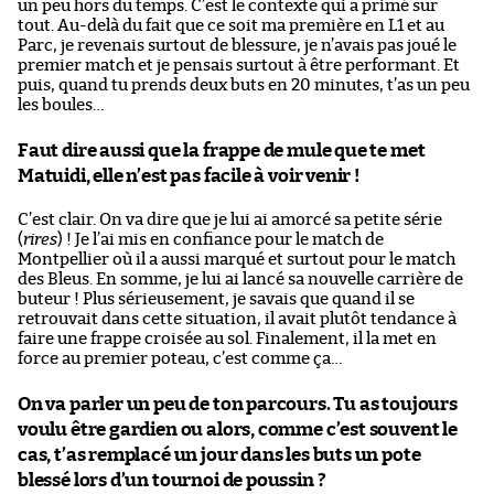
un peu hors du temps. C’est le contexte qui a primé sur
tout. Au-delà du fait que ce soit ma première en L1 et au
Parc, je revenais surtout de blessure, je n’avais pas joué le
premier match et je pensais surtout à être performant. Et
puis, quand tu prends deux buts en 20 minutes, t’as un peu
les boules…
Faut dire aussi que la frappe de mule que te met
Matuidi, elle n’est pas facile à voir venir !
C’est clair. On va dire que je lui ai amorcé sa petite série
(
rires
) ! Je l’ai mis en confiance pour le match de
Montpellier où il a aussi marqué et surtout pour le match
des Bleus. En somme, je lui ai lancé sa nouvelle carrière de
buteur ! Plus sérieusement, je savais que quand il se
retrouvait dans cette situation, il avait plutôt tendance à
faire une frappe croisée au sol. Finalement, il la met en
force au premier poteau, c’est comme ça…
On va parler un peu de ton parcours. Tu as toujours
voulu être gardien ou alors, comme c’est souvent le
cas, t’as remplacé un jour dans les buts un pote
blessé lors d’un tournoi de poussin ?