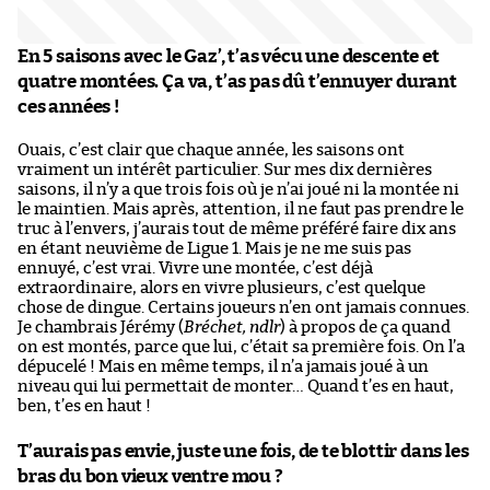
En 5 saisons avec le Gaz’, t’as vécu une descente et
quatre montées. Ça va, t’as pas dû t’ennuyer durant
ces années !
Ouais, c’est clair que chaque année, les saisons ont
vraiment un intérêt particulier. Sur mes dix dernières
saisons, il n’y a que trois fois où je n’ai joué ni la montée ni
le maintien. Mais après, attention, il ne faut pas prendre le
truc à l’envers, j’aurais tout de même préféré faire dix ans
en étant neuvième de Ligue 1. Mais je ne me suis pas
ennuyé, c’est vrai. Vivre une montée, c’est déjà
extraordinaire, alors en vivre plusieurs, c’est quelque
chose de dingue. Certains joueurs n’en ont jamais connues.
Je chambrais Jérémy (
Bréchet, ndlr
) à propos de ça quand
on est montés, parce que lui, c’était sa première fois. On l’a
dépucelé ! Mais en même temps, il n’a jamais joué à un
niveau qui lui permettait de monter… Quand t’es en haut,
ben, t’es en haut !
T’aurais pas envie, juste une fois, de te blottir dans les
bras du bon vieux ventre mou ?