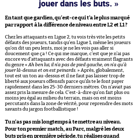
jouer dans les buts.
En tant que gardien, qu’est-ce qui t’a le plus marqué
par rapport à la différence de niveau entre L2 et L1 ?
Chez les attaquants en Ligue 2, tu vois très vite les petits
défauts des joueurs, tandis qu’en Ligue 1, même les joueurs
qu’on dit un peu lents, moi je ne les vois pas aller si
doucement que ça ! Ce qui me marque, c’est que je n’ai pas
encore vu d’attaquants avec des défauts vraiment flagrants
du genre «
Ah ben lui, il n’a pas de pied gauche, on n’a qu’à
jouer là-dessus et on est peinards.
» Après, globalement,
tout est un ton au-dessus et il ne faut pas laisser trop de
liberté aux joueurs offensifs parce qu’ils te le font payer
rapidement dans les 25-30 derniers mètres. On n’avait pas
assez pris la mesure de cela. C’est-à-dire qu’on fait plus ou
moins jeu égal au milieu du terrain, mais on est moins
percutants dans la zone de vérité, pour reprendre des mots
savants du jargon footballistique !
Tu n’as pas mis longtemps à te mettre au niveau.
Pour ton premier match, au Parc, malgré les deux
buts pris en première période, tu réalises quand