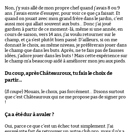
Non, j’y suis allé de mon propre chef quand j’avais 8 ou 9
ans. J’avais envie d’essayer, pour voir ce que ça faisait. Et
quand on jouait avec mon grand frère dans le jardin, c’est
aussi moi qui allait souvent aux buts… Donc j’ai joué
gardien à partir de ce moment-là, même si une année, en
cours de saison, vers 14 ans, j’ai voulu retourner sur le
champ, et ça s’est plutôt bien passé. D’ailleurs, si on me
donnait le choix, au même niveau, je préférerais jouer dans
le champ que dans les buts. Après, ne te fais pas de fausses
idées, j’adore jouer dans les buts ! Mais cette expérience sur
le champ m’a beaucoup aidé à améliorer mon jeu aux pieds.
Du coup, après Châteauroux, tu fais le choix de
partir…
(
Il coupe
) Mouais, le choix, pas forcément… Disons surtout
que c’est Châteauroux qui ne me propose pas de signer pro
!
Ça a été dur à avaler ?
Oui, parce ce que c’est un échec tout simplement. J’ai
essayé vite fait de retrouver un autre club pro, mais il n’y a