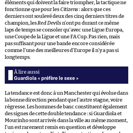
éléments qui doivent la faire triompher, la tactique ne
fonctionne que pour les
Citizens
: alors que ces
derniers ont soulevé deux des cinq derniers titres de
champion, les
Red Devils
n’ont pu durant ce même
laps de temps se consoler qu’avec une Ligue Europa,
une Coupe de la Ligue et une FA Cup. Pas rien, mais
pas suffisant pour une bande encore considérée
comme l’une des meilleures d’Europe il n’y a pas si
longtemps.
Guardiola « préfère le sexe »
La tendance est donc à un Manchester qui évolue dans
la bonne direction pendant que l’autre stagne, voire
régresse. Les hommes de banc constituent également
des signes de cette double tendance : si Guardiola et
Mourinho sont arrivés dans la ville au même moment,
l’un est rarement remis en question et développe