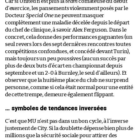
Car si United n’est plus la
team
comateuse du début
d’exercice, les pansements violemment posés par le
Docteur
Special One
ne peuvent masquer
complètement une maladie décelée depuis le départ
du chef de clinique, à savoir Alex Ferguson. Dans le
concret, cela donne des performances gagnantes (un
seul revers lors des sept dernières rencontres toutes
compétitions confondues, et concédé devant Turin),
mais toujours un peu poussives (aucun succès par
plus de deux buts d’écart en championnat depuis
septembre et un 2-0 à Burnley, le seul d’ailleurs). Et
observer que la huitième place du club ne surprend
personne, comme si cela était normal pour une entité
de cette trempe, demeure également flippant.
… symboles de tendances inversées
C’est que MU n’est pas dans un bon cycle, à l’inverse
justement de City. Si la doublette dépense bien plus de
millions que la sécurité sociale pour attirer des