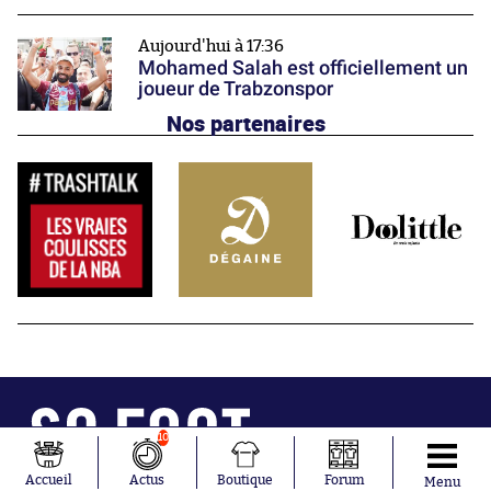
Aujourd'hui à 17:36
Mohamed Salah est officiellement un
joueur de Trabzonspor
Nos partenaires
10
Abonnements
Contacts
Accueil
Actus
Boutique
Forum
Menu