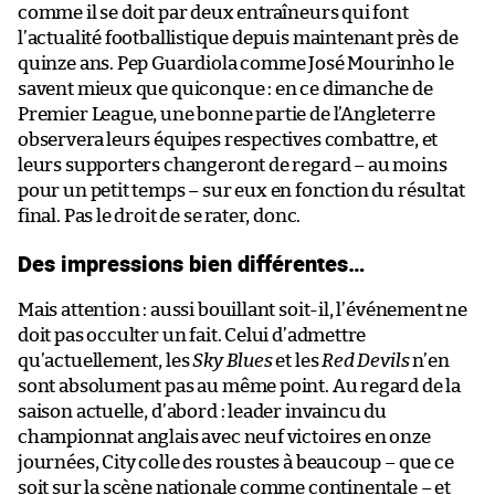
comme il se doit par deux entraîneurs qui font
l’actualité footballistique depuis maintenant près de
quinze ans. Pep Guardiola comme José Mourinho le
savent mieux que quiconque : en ce dimanche de
Premier League, une bonne partie de l’Angleterre
observera leurs équipes respectives combattre, et
leurs supporters changeront de regard – au moins
pour un petit temps – sur eux en fonction du résultat
final. Pas le droit de se rater, donc.
Des impressions bien différentes…
Mais attention : aussi bouillant soit-il, l’événement ne
doit pas occulter un fait. Celui d’admettre
qu’actuellement, les
Sky Blues
et les
Red Devils
n’en
sont absolument pas au même point. Au regard de la
saison actuelle, d’abord : leader invaincu du
championnat anglais avec neuf victoires en onze
journées, City colle des roustes à beaucoup – que ce
soit sur la scène nationale comme continentale – et