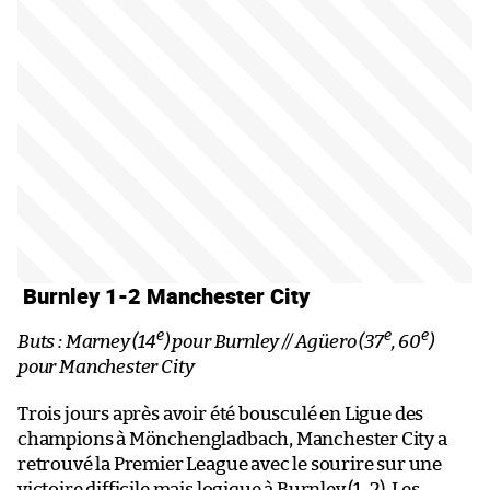
Burnley 1-2 Manchester City
e
e
e
Buts : Marney (14
) pour Burnley // Agüero (37
, 60
)
pour Manchester City
Trois jours après avoir été bousculé en Ligue des
champions à Mönchengladbach, Manchester City a
retrouvé la Premier League avec le sourire sur une
victoire difficile mais logique à Burnley (1-2). Les