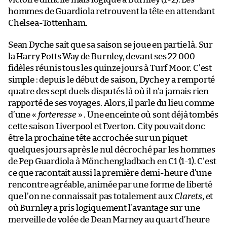
hommes de Guardiola retrouvent la tête en attendant
Chelsea-Tottenham.
Sean Dyche sait que sa saison se joue en partie là. Sur
la Harry Potts Way de Burnley, devant ses 22 000
fidèles réunis tous les quinze jours à Turf Moor. C’est
simple : depuis le début de saison, Dyche y a remporté
quatre des sept duels disputés là où il n’a jamais rien
rapporté de ses voyages. Alors, il parle du lieu comme
d’une «
forteresse
» . Une enceinte où sont déjà tombés
cette saison Liverpool et Everton. City pouvait donc
être la prochaine tête accrochée sur un piquet
quelques jours après le nul décroché par les hommes
de Pep Guardiola à Mönchengladbach en C1 (1-1). C’est
ce que racontait aussi la première demi-heure d’une
rencontre agréable, animée par une forme de liberté
que l’on ne connaissait pas totalement aux
Clarets
, et
où Burnley a pris logiquement l’avantage sur une
merveille de volée de Dean Marney au quart d’heure