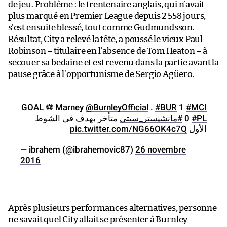
de jeu. Problème : le trentenaire anglais, qui n’avait
plus marqué en Premier League depuis 2 558 jours,
s’est ensuite blessé, tout comme Gudmundsson.
Résultat, City a relevé la tête, a poussé le vieux Paul
Robinson – titulaire en l’absence de Tom Heaton – à
secouer sa bedaine et est revenu dans la partie avant la
pause grâce à l’opportunisme de Sergio Agüero.
GOAL ⚽️ Marney
@BurnleyOfficial
.
#BUR
1
#MCI
متأخر بهدف فى الشوط
#مانشيستر_سيتي
0
#PL
pic.twitter.com/NG66OK4c7Q
الأول
— ibrahem (@ibrahemovic87)
26 novembre
2016
Après plusieurs performances alternatives, personne
ne savait quel City allait se présenter à Burnley