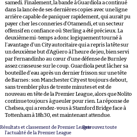
samedi. Finalement, la bande à Guardiola a continué
dans la lancée de ses dernières copies avec une ligne
arrière capable de paniquer rapidement, qui aurait pu
payer cher les conneries d’Otamendi, et un secteur
offensif en confiance où Sterling a été précieux. La
deuxième mi-temps a donc logiquement tourné à
l’avantage d’un City autoritaire qui a repris la tête sur
un deuxième but d’Agüero à l’heure de jeu, bien servi
par Fernandinho au cœur d’une défense de Burnley
assez crasseuse sur le coup. Guardiola peut lâcher sa
bouteille d’eau après un dernier frisson sur une tête
de Barnes : son Manchester City est toujours debout,
sans trembler plus de trente minutes et est de
nouveau en tête de la Premier League, alors que Nolito
continue toujours à gueuler pour rien. La réponse de
Chelsea, qui a rendez-vous à Stamford Bridge face à
Tottenham à 18h30, est maintenant attendue.
Résultats et classement de Premier League
Retrouvez toute
l’actualité de la Premier League