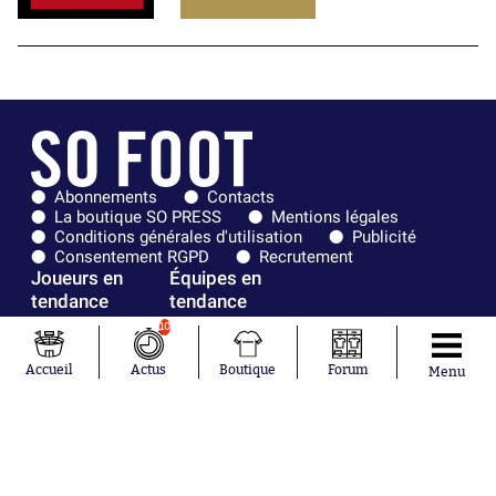
Abonnements
Contacts
La boutique SO PRESS
Mentions légales
Conditions générales d'utilisation
Publicité
Consentement RGPD
Recrutement
Joueurs en
Équipes en
tendance
tendance
10
Mohamed
Chelsea
Salah
Paris Saint-
Accueil
Actus
Boutique
Forum
Menu
Mykhailo
Germain
Mudryk
Bordeaux
Neymar
Olympique
Khalis Merah
lyonnais
Loïs Openda
FIFA
Moussa
Real Madrid