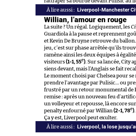
rattraper sa bourde devant Pulisic au 
Liverpool-Manchester Cit
Willian, l’amour en rouge
La suite ? Un régal. Logiquement, les
Ci
Guardiola à la pause et reprennent goû
et Kevin De Bruyne retrouve du ballon.
jeu, c’est sur phase arrêtée qu’ils trou
ramène ainsi les deux équipes à égalit
e
visiteurs
(1-1, 55
)
. Sur sa lancée, City 
siens devant, mais l’Anglais se fait rec
Le moment choisi par Chelsea pour se rév
prendre l’avantage par Pulisic… ou pr
frustré par un retour monumental de Ky
remise : après un nouveau feu d’artific
un volleyeur et repousse, là encore sur 
e
penalty enfourné par Willian
(2-1, 78
)
Ça y est, Liverpool peut exulter.
Liverpool, la lose jusqu’