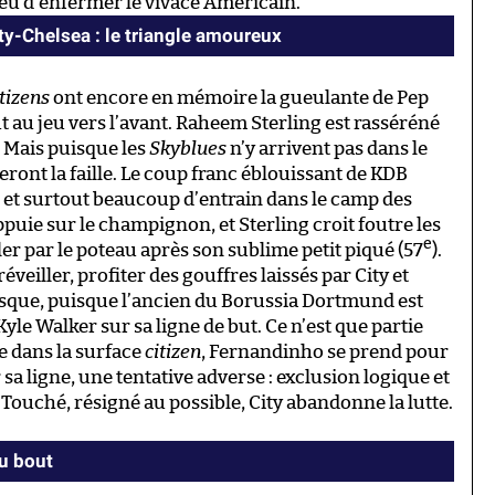
lieu d’enfermer le vivace Américain.
y-Chelsea : le triangle amoureux
tizens
ont encore en mémoire la gueulante de Pep
t au jeu vers l’avant. Raheem Sterling est rasséréné
 Mais puisque les
Skyblues
n’y arrivent pas dans le
veront la faille. Le coup franc éblouissant de KDB
é et surtout beaucoup d’entrain dans le camp des
appuie sur le champignon, et Sterling croit foutre les
e
aler par le poteau après son sublime petit piqué (57
).
eiller, profiter des gouffres laissés par City et
esque, puisque l’ancien du Borussia Dortmund est
le Walker sur sa ligne de but. Ce n’est que partie
e dans la surface
citizen
, Fernandinho se prend pour
sa ligne, une tentative adverse : exclusion logique et
. Touché, résigné au possible, City abandonne la lutte.
au bout