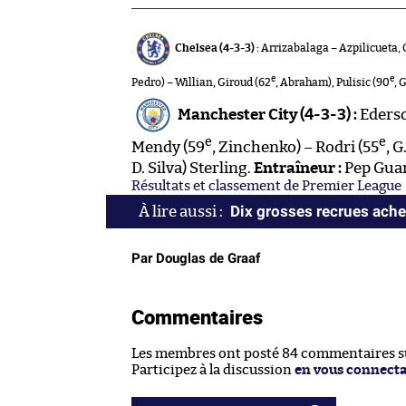
Chelsea (4-3-3) :
Arrizabalaga – Azpilicueta, 
e
e
Pedro) – Willian, Giroud (62
, Abraham), Pulisic (90
, 
Manchester City (4-3-3) :
Ederso
e
e
Mendy (59
, Zinchenko) – Rodri (55
, 
D. Silva) Sterling.
Entraîneur :
Pep Guar
Résultats et classement de Premier League
Dix grosses recrues ache
Par Douglas de Graaf
Commentaires
Les membres ont posté 84 commentaires sur
Participez à la discussion
en vous connect