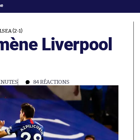
ne
SEA (2-1)
mène Liverpool
INUTES
84
RÉACTIONS