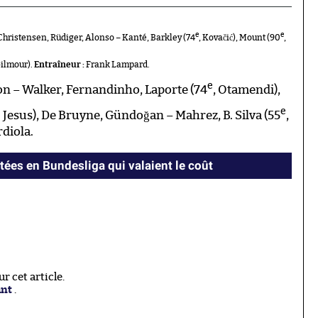
e
e
Christensen, Rüdiger, Alonso – Kanté, Barkley (74
, Kovačić), Mount (90
,
Gilmour).
Entraîneur :
Frank Lampard.
e
n – Walker, Fernandinho, Laporte (74
, Otamendi),
e
G. Jesus), De Bruyne, Gündoğan – Mahrez, B. Silva (55
,
diola.
tées en Bundesliga qui valaient le coût
 cet article.
ant
.