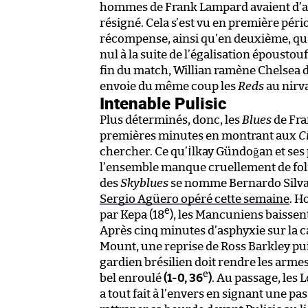
hommes de Frank Lampard avaient d’au
résigné. Cela s’est vu en première péri
récompense, ainsi qu’en deuxième, qu
nul à la suite de l’égalisation époustou
fin du match, Willian ramène Chelsea d
envoie du même coup les
Reds
au nirv
Intenable Pulisic
Plus déterminés, donc, les
Blues
de Fra
premières minutes en montrant aux
C
chercher. Ce qu’İlkay Gündoğan et ses 
l’ensemble manque cruellement de foli
des
Skyblues
se nomme Bernardo Silva
Sergio Agüero opéré cette semaine
. H
e
par Kepa (18
), les Mancuniens baissen
Après cinq minutes d’asphyxie sur la c
Mount, une reprise de Ross Barkley pui
gardien brésilien doit rendre les arme
e
bel enroulé
(1-0, 36
)
. Au passage, les
a tout fait à l’envers en signant une pa