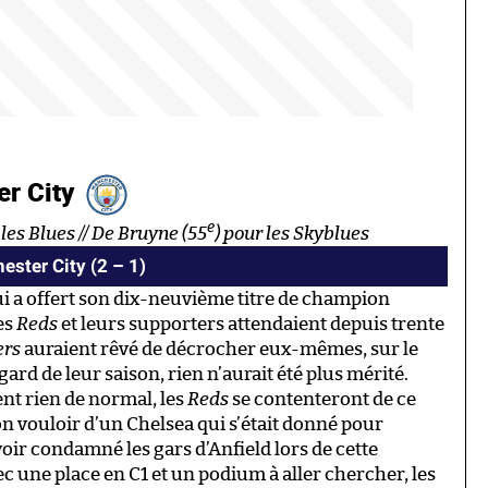
er City
e
 les Blues // De Bruyne (55
) pour les Skyblues
ster City (2 – 1)
qui a offert son dix-neuvième titre de champion
es
Reds
et leurs supporters attendaient depuis trente
ers
auraient rêvé de décrocher eux-mêmes, sur le
ard de leur saison, rien n’aurait été plus mérité.
nt rien de normal, les
Reds
se contenteront de ce
on vouloir d’un Chelsea qui s’était donné pour
oir condamné les gars d’Anfield lors de cette
c une place en C1 et un podium à aller chercher, les