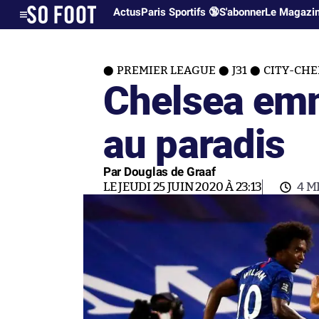
Actus
Paris Sportifs 🔞
S'abonner
Le Magazi
PREMIER LEAGUE
J31
CITY-CHEL
Chelsea em
au paradis
Par Douglas de Graaf
LE JEUDI 25 JUIN 2020 À 23:13
4 M