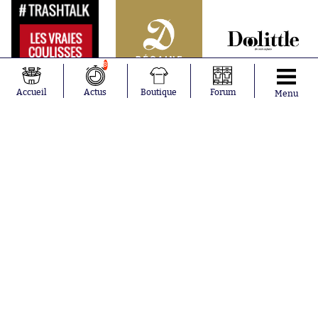
8
Accueil
Actus
Boutique
Forum
Menu
Abonnements
Contacts
La boutique SO PRESS
Mentions légales
Conditions générales d'utilisation
Publicité
Consentement RGPD
Recrutement
Joueurs en
Équipes en
tendance
tendance
Mohamed
Chelsea
Salah
Paris Saint-