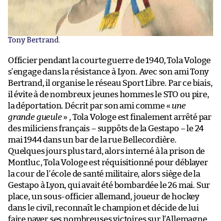
Tony Bertrand.
Officier pendant la courte guerre de 1940, Tola Vologe
s’engage dans la résistance à Lyon. Avec son ami Tony
Bertrand, il organise le réseau Sport Libre. Par ce biais,
il évite à de nombreux jeunes hommes le STO ou pire,
la déportation. Décrit par son ami comme «
une
grande gueule
» , Tola Vologe est finalement arrêté par
des miliciens français – suppôts de la Gestapo – le 24
mai 1944 dans un bar de la rue Bellecordière.
Quelques jours plus tard, alors interné à la prison de
Montluc, Tola Vologe est réquisitionné pour déblayer
la cour de l’école de santé militaire, alors siège de la
Gestapo à Lyon, qui avait été bombardée le 26 mai. Sur
place, un sous-officier allemand, joueur de hockey
dans le civil, reconnaît le champion et décide de lui
faire payer ses nombreuses victoires sur l’Allemagne.