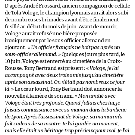
D’après André Frossard, ancien compagnon de cellule
de Tola Vologe, le champion lyonnais aurait alors subi
de nombreuses brimades avant d’être finalement
fusillé au début du mois de juin. Avant de mourir,
Vologe aurait refusé une bière proposée
ironiquement par le sous officier allemand en
ajoutant : «
Un officier français ne boit pas après un
sous-officier allemand
. » Quelques jours plus tard, le
10 juin, Vologe est enterré au cimetière de la Croix-
Rousse. Tony Bertrand est présent : «
Vologe, je l’ai
accompagné avec deux trois amis jusqu’au cimetière
après son assassinat. On n’était pas nombreux ce jour
là
. » Le cœur lourd, Tony Bertrand doit annoncer la
nouvelle à la mère de son ami. «
Mon amitié avec
Vologe était très profonde. Quand j’allais chez lui, je
faisais connaissance avec sa maman dans la banlieue
de Lyon. Après l’assassinat de Vologe, sa maman m’a
fait cadeau de sa montre. Je l’ai gardée un moment,
mais elle était un héritage trop précieux pour moi. Je l’ai