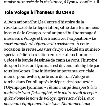
remise au musée de la résistance, à Lyon
» , confie-t-il.
Tola Vologe à l’honneur du CHRD
À Lyon aujourd’hui, le Centre d’histoire de la
résistance et de la déportation, situé dans les anciens
locaux de la Gestapo, rend aujourd’hui hommage à
messieurs Vologe et Bertrand avec l’exposition «
Le
sport européen à l’épreuve du nazisme
» . À cette
occasion, la revue
Les rues de Lyon
a édité un numéro
spécial dédié à la relation entre les deux hommes.
Grâce à la bande dessinée de Yann Le Pont, l’histoire
du sport résistant lyonnais est devenu intelligible par
tous les Gones. Une initiative importante, cruciale
même, pour éviter que le nom de Tola Vologe ne
tombe dans l’oubli, après le départ des joueurs de
l’Olympique lyonnais. «
J’étais chargé des sports à la
mairie de Lyon. J’ai suggéré, et le maire avait accepté,
qu’on donne le nom de Vologe, après son décès, aux
nouveaux équipements de Lyon. Notamment aux