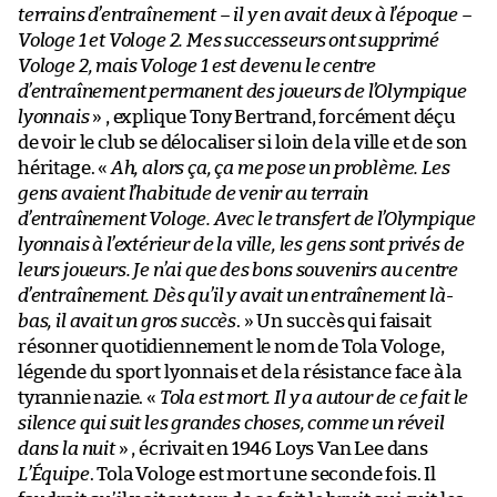
terrains d’entraînement – il y en avait deux à l’époque –
Vologe 1 et Vologe 2. Mes successeurs ont supprimé
Vologe 2, mais Vologe 1 est devenu le centre
d’entraînement permanent des joueurs de l’Olympique
lyonnais
» , explique Tony Bertrand, forcément déçu
de voir le club se délocaliser si loin de la ville et de son
héritage. «
Ah, alors ça, ça me pose un problème. Les
gens avaient l’habitude de venir au terrain
d’entraînement Vologe. Avec le transfert de l’Olympique
lyonnais à l’extérieur de la ville, les gens sont privés de
leurs joueurs. Je n’ai que des bons souvenirs au centre
d’entraînement. Dès qu’il y avait un entraînement là-
bas, il avait un gros succès
. » Un succès qui faisait
résonner quotidiennement le nom de Tola Vologe,
légende du sport lyonnais et de la résistance face à la
tyrannie nazie. «
Tola est mort. Il y a autour de ce fait le
silence qui suit les grandes choses, comme un réveil
dans la nuit
» , écrivait en 1946 Loys Van Lee dans
L’Équipe
. Tola Vologe est mort une seconde fois. Il