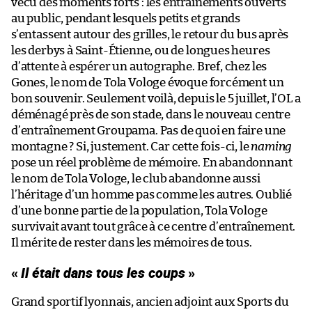
vécu des moments forts : les entraînements ouverts
au public, pendant lesquels petits et grands
s’entassent autour des grilles, le retour du bus après
les derbys à Saint-Étienne, ou de longues heures
d’attente à espérer un autographe. Bref, chez les
Gones, le nom de Tola Vologe évoque forcément un
bon souvenir. Seulement voilà, depuis le 5 juillet, l’OL a
déménagé près de son stade, dans le nouveau centre
d’entraînement Groupama. Pas de quoi en faire une
montagne ? Si, justement. Car cette fois-ci, le
naming
pose un réel problème de mémoire. En abandonnant
le nom de Tola Vologe, le club abandonne aussi
l’héritage d’un homme pas comme les autres. Oublié
d’une bonne partie de la population, Tola Vologe
survivait avant tout grâce à ce centre d’entraînement.
Il mérite de rester dans les mémoires de tous.
«
Il était dans tous les coups
»
Grand sportif lyonnais, ancien adjoint aux Sports du