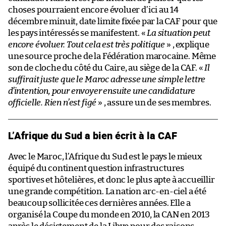
choses pourraient encore évoluer d’ici au 14
décembre minuit, date limite fixée par la CAF pour que
les pays intéressés se manifestent. «
La situation peut
encore évoluer. Tout cela est très politique
» , explique
une source proche de la Fédération marocaine. Même
son de cloche du côté du Caire, au siège de la CAF. «
Il
suffirait juste que le Maroc adresse une simple lettre
d’intention, pour envoyer ensuite une candidature
officielle. Rien n’est figé
» , assure un de ses membres.
L’Afrique du Sud a bien écrit à la CAF
Avec le Maroc, l’Afrique du Sud est le pays le mieux
équipé du continent question infrastructures
sportives et hôtelières, et donc le plus apte à accueillir
une grande compétition. La nation arc-en-ciel a été
beaucoup sollicitée ces dernières années. Elle a
organisé la Coupe du monde en 2010, la CAN en 2013