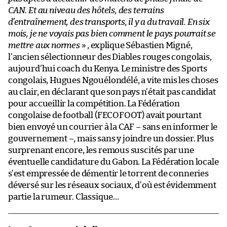
CAN. Et au niveau des hôtels, des terrains
d’entraînement, des transports, il y a du travail. En six
mois, je ne voyais pas bien comment le pays pourrait se
mettre aux normes
» , explique Sébastien Migné,
l’ancien sélectionneur des Diables rouges congolais,
aujourd’hui coach du Kenya. Le ministre des Sports
congolais, Hugues Ngouélondélé, a vite mis les choses
au clair, en déclarant que son pays n’était pas candidat
pour accueillir la compétition. La Fédération
congolaise de football (FECOFOOT) avait pourtant
bien envoyé un courrier à la CAF – sans en informer le
gouvernement –, mais sans y joindre un dossier. Plus
surprenant encore, les remous suscités par une
éventuelle candidature du Gabon. La Fédération locale
s’est empressée de démentir le torrent de conneries
déversé sur les réseaux sociaux, d’où est évidemment
partie la rumeur. Classique…