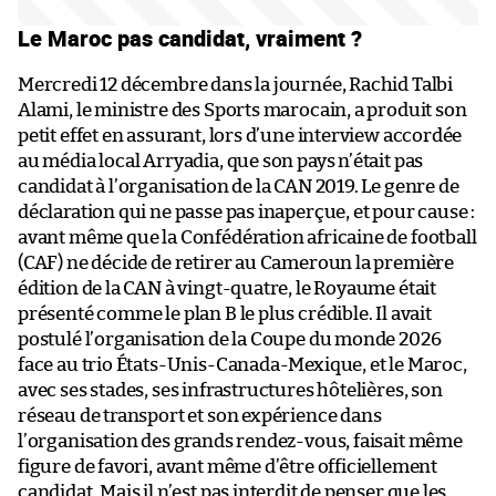
Le Maroc pas candidat, vraiment ?
Mercredi 12 décembre dans la journée, Rachid Talbi
Alami, le ministre des Sports marocain, a produit son
petit effet en assurant, lors d’une interview accordée
au média local Arryadia, que son pays n’était pas
candidat à l’organisation de la CAN 2019. Le genre de
déclaration qui ne passe pas inaperçue, et pour cause :
avant même que la Confédération africaine de football
(CAF) ne décide de retirer au Cameroun la première
édition de la CAN à vingt-quatre, le Royaume était
présenté comme le plan B le plus crédible. Il avait
postulé l’organisation de la Coupe du monde 2026
face au trio États-Unis-Canada-Mexique, et le Maroc,
avec ses stades, ses infrastructures hôtelières, son
réseau de transport et son expérience dans
l’organisation des grands rendez-vous, faisait même
figure de favori, avant même d’être officiellement
candidat. Mais il n’est pas interdit de penser que les