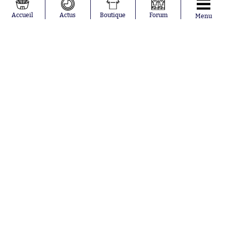
Accueil
Actus
Boutique
Forum
Menu
Abonnements
Contacts
La boutique SO PRESS
Mentions légales
Conditions générales d'utilisation
Publicité
Consentement RGPD
Recrutement
Joueurs en
Équipes en
tendance
tendance
Khalis Merah
FIFA
Loïs Openda
Real Madrid
Moussa
Bordeaux
Niakhaté
France
Nicolás
Chelsea
Tagliafico
Paris Saint-