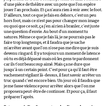
d’une pièce de théâtre avec un pote que l’on espère
jouer l’an prochain. Et ça n’aura rien à voir avec le foot.
D’ailleurs, tout ce que je fais en dehors, c’est un peu
hors foot, mais ce n’est pas pour changer mon image
ou quoi que ce soit, ça j’en ai rien à branler, c’est juste
une question d’envie. Au bout d’un moment tu
satures. Même ce que je fais là, je ne pourrais pas le
faire trop longtemps, et il faudra que je sache
m’arrêter avant que l’on n’ose pas me dire que je suis
devenu ringard. Il y a toujours un moment de latence
où tu es déjà dépassé mais où les gens te pardonnent
car ils t’ont beaucoup aimé. Mais ça ne dure que
jusqu’à un certain point. C’est pour ça qu’il faut être
vachement vigilant là-dessus, il faut savoir arrêter un
truc quand c’est encore bien. Un jour où il faudra que
je me fasse violence pour arrêter alors que l’on me
proposera peut-être de continuer. Et pour ça, il faut
préparer l’après.