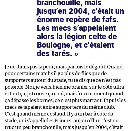
branchouille, mais
jusqu’en 2004, c’était un
énorme repère de fafs.
Les mecs s’appelaient
alors la légion celte de
Boulogne, et c’étaient
des tarés.
Je ne dirais pas la peur, mais parfois le dégoût. Quand
pour certains matchs il y a plus de flics que de
supporters autour du stade, tu te dis que ce n’est pas
possible. Moi, je veux bien me branler sur le côté ultra
et tout ça, je trouve ça cool, mais à un moment quand
ça dépasse les bornes, ce n’est plus marrant. Et puis les
mecs se tapaient entre supporters du même club.
C’est quand même costaud. Il y a un bar à côté du
stade, qui s’appelle les Princes, aujourd’hui c’est un
truc un peu branchouille, mais jusqu’en 2004, c’était