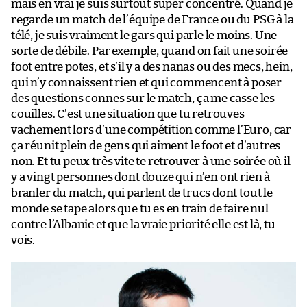
mais en vrai je suis surtout super concentré. Quand je
regarde un match de l’équipe de France ou du PSG à la
télé, je suis vraiment le gars qui parle le moins. Une
sorte de débile. Par exemple, quand on fait une soirée
foot entre potes, et s’il y a des nanas ou des mecs, hein,
qui n’y connaissent rien et qui commencent à poser
des questions connes sur le match, ça me casse les
couilles. C’est une situation que tu retrouves
vachement lors d’une compétition comme l’Euro, car
ça réunit plein de gens qui aiment le foot et d’autres
non. Et tu peux très vite te retrouver à une soirée où il
y a vingt personnes dont douze qui n’en ont rien à
branler du match, qui parlent de trucs dont tout le
monde se tape alors que tu es en train de faire nul
contre l’Albanie et que la vraie priorité elle est là, tu
vois.