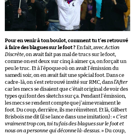
Pour en venir à ton boulot, comment tu t’es retrouvé
à faire des blagues sur le foot ?
En fait, avec
Action
Discrète
, on avait fait pas mal de trucs sur le foot,
comme on est deux sur cinq à aimer ça, on forçait un
peu le truc. Et à l’époque où on avait l’émission du
samedi soir, on en avait fait une spécial foot. Dans ce
cadre-là, on s’est retrouvé invité sur RMC, dans
l’After
car les mecs se disaient que c’était original de voir des
types qui font des sketchs sur ça. Pendant l’émission,
les mecs se rendent compte que j’aime vraiment le
foot. Du coup, derrière, ils me réinvitent. Et là, Gilbert
Brisbois me dit (il se lance dans une imitation) : «
C’est
vraiment trop con, toi tu fais des blagues sur le foot et
nous on a personne qui déconne là-dessus.
» Du coup,