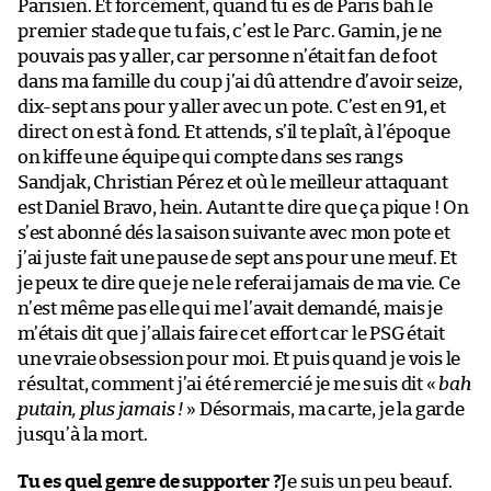
Parisien. Et forcément, quand tu es de Paris bah le
premier stade que tu fais, c’est le Parc. Gamin, je ne
pouvais pas y aller, car personne n’était fan de foot
dans ma famille du coup j’ai dû attendre d’avoir seize,
dix-sept ans pour y aller avec un pote. C’est en 91, et
direct on est à fond. Et attends, s’il te plaît, à l’époque
on kiffe une équipe qui compte dans ses rangs
Sandjak, Christian Pérez et où le meilleur attaquant
est Daniel Bravo, hein. Autant te dire que ça pique ! On
s’est abonné dés la saison suivante avec mon pote et
j’ai juste fait une pause de sept ans pour une meuf. Et
je peux te dire que je ne le referai jamais de ma vie. Ce
n’est même pas elle qui me l’avait demandé, mais je
m’étais dit que j’allais faire cet effort car le PSG était
une vraie obsession pour moi. Et puis quand je vois le
résultat, comment j’ai été remercié je me suis dit «
bah
putain, plus jamais !
» Désormais, ma carte, je la garde
jusqu’à la mort.
Tu es quel genre de supporter ?
Je suis un peu beauf.