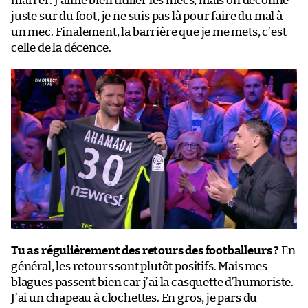
marrer. J’aime bien titiller les mecs, mais on déconne
juste sur du foot, je ne suis pas là pour faire du mal à
un mec. Finalement, la barrière que je me mets, c’est
celle de la décence.
Tu as régulièrement des retours des footballeurs ?
En
général, les retours sont plutôt positifs. Mais mes
blagues passent bien car j’ai la casquette d’humoriste.
J’ai un chapeau à clochettes. En gros, je pars du