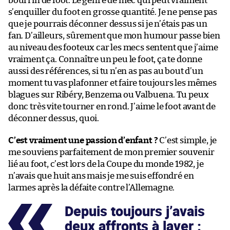
bourrin de foot. Le genre de mec qui peut vraiment
s’enquiller du foot en grosse quantité. Je ne pense pas
que je pourrais déconner dessus si je n’étais pas un
fan. D’ailleurs, sûrement que mon humour passe bien
au niveau des footeux car les mecs sentent que j’aime
vraiment ça. Connaître un peu le foot, ça te donne
aussi des références, si tu n’en as pas au bout d’un
moment tu vas plafonner et faire toujours les mêmes
blagues sur Ribéry, Benzema ou Valbuena. Tu peux
donc très vite tourner en rond. J’aime le foot avant de
déconner dessus, quoi.
C’est vraiment une passion d’enfant ?
C’est simple, je
me souviens parfaitement de mon premier souvenir
lié au foot, c’est lors de la Coupe du monde 1982, je
n’avais que huit ans mais je me suis effondré en
larmes après la défaite contre l’Allemagne.
Depuis toujours j’avais
deux affronts à laver :