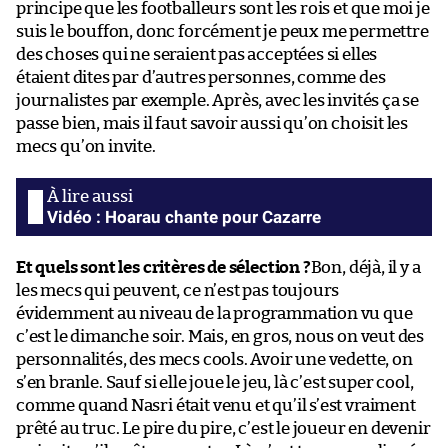
principe que les footballeurs sont les rois et que moi je
suis le bouffon, donc forcément je peux me permettre
des choses qui ne seraient pas acceptées si elles
étaient dites par d’autres personnes, comme des
journalistes par exemple. Après, avec les invités ça se
passe bien, mais il faut savoir aussi qu’on choisit les
mecs qu’on invite.
Vidéo : Hoarau chante pour Cazarre
Et quels sont les critères de sélection ?
Bon, déjà, il y a
les mecs qui peuvent, ce n’est pas toujours
évidemment au niveau de la programmation vu que
c’est le dimanche soir. Mais, en gros, nous on veut des
personnalités, des mecs cools. Avoir une vedette, on
s’en branle. Sauf si elle joue le jeu, là c’est super cool,
comme quand Nasri était venu et qu’il s’est vraiment
prêté au truc. Le pire du pire, c’est le joueur en devenir