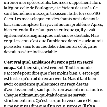
un énorme repère de fafs. Les mecs s’appelaient alors
la légion celte de Boulogne, et c’étaient des tarés. Ce
sont les mêmes mecs qui tabassent le flic lors de PSG-
Caen. Les mecs claquaient des chants nazis devant le
bar, sans complexe. Il n’y avait aucun problème. Après,
bien entendu, il ne faut pas retenir que ça, il y avait
également de magnifiques ambiances de stade. Mais
ce qui est con, c’est que l’ambiance dans le stade aurait
pu exister sans tous ces débordements à côté, ça ne
devrait pas être indissociable.
C’est vrai que l’ambiance du Parc a pris un sacré
coup…
Bah bien sûr, c’est évident. Tout le monde
s’accorde pour dire que c’est moins bien. C’est ce qui
est triste, qu’on ait du en arriver là. Mais il faut bien
avoir conscience que les mecs ont reçu des tas
d’avertissements, sauf qu’ils n’en avaient rien à foutre.
Chaque ultimatum qui était donné ne servait
strictement rien. Qu’est-ce que tu veux faire ? Et puis
tu ne peux pas dire que d’un coup, parce qu’il n’y a