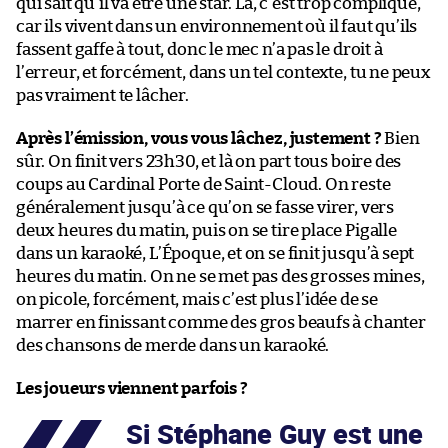
qui sait qu’il va être une star. Là, c’est trop compliqué,
car ils vivent dans un environnement où il faut qu’ils
fassent gaffe à tout, donc le mec n’a pas le droit à
l’erreur, et forcément, dans un tel contexte, tu ne peux
pas vraiment te lâcher.
Après l’émission, vous vous lâchez, justement ?
Bien
sûr. On finit vers 23h30, et là on part tous boire des
coups au Cardinal Porte de Saint-Cloud. On reste
généralement jusqu’à ce qu’on se fasse virer, vers
deux heures du matin, puis on se tire place Pigalle
dans un karaoké, L’Époque, et on se finit jusqu’à sept
heures du matin. On ne se met pas des grosses mines,
on picole, forcément, mais c’est plus l’idée de se
marrer en finissant comme des gros beaufs à chanter
des chansons de merde dans un karaoké.
Les joueurs viennent parfois ?
Si Stéphane Guy est une