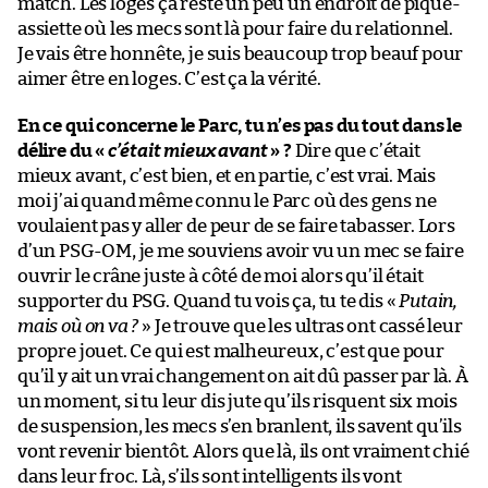
match. Les loges ça reste un peu un endroit de pique-
assiette où les mecs sont là pour faire du relationnel.
Je vais être honnête, je suis beaucoup trop beauf pour
aimer être en loges. C’est ça la vérité.
En ce qui concerne le Parc, tu n’es pas du tout dans le
délire du «
c’était mieux avant
» ?
Dire que c’était
mieux avant, c’est bien, et en partie, c’est vrai. Mais
moi j’ai quand même connu le Parc où des gens ne
voulaient pas y aller de peur de se faire tabasser. Lors
d’un PSG-OM, je me souviens avoir vu un mec se faire
ouvrir le crâne juste à côté de moi alors qu’il était
supporter du PSG. Quand tu vois ça, tu te dis «
Putain,
mais où on va ?
» Je trouve que les ultras ont cassé leur
propre jouet. Ce qui est malheureux, c’est que pour
qu’il y ait un vrai changement on ait dû passer par là. À
un moment, si tu leur dis jute qu’ils risquent six mois
de suspension, les mecs s’en branlent, ils savent qu’ils
vont revenir bientôt. Alors que là, ils ont vraiment chié
dans leur froc. Là, s’ils sont intelligents ils vont