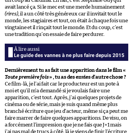
un coup au Cardinal. En fait, c’est Stéphane Guy qui
avait lancé ça. Si le mec est une merde humainement
(rires)
, il a un côté très généreux car il invitait tout le
monde, les stagiaires et tout, on était à chaque fois une
vingtaine et il rinçait tout le monde. Et du coup, c’est
une tradition qu’on essaie de faire perdurer.
Le guide des vannes à ne plus faire depuis 2015
Dernièrement tu as fait une apparition dans le film «
Toute première fois
» , tu as des envies d’autre chose ?
Ce film-là, je l’ai fait car le producteur est un pote à
moi et qu’il m’a demandé si je voulais faire une
apparition, c’est tout. Après, j’ai quelques projets de
cinéma ou de série, mais je suis quand même plus
branché écriture que jeu d’acteur, même si ça peut me
faire marrer de faire quelques apparitions. De visu, on
a forcément l’impression que je ne fais que J+1 mais
j’ai pas mal de trucs à côté, là je viens de finir l’écriture