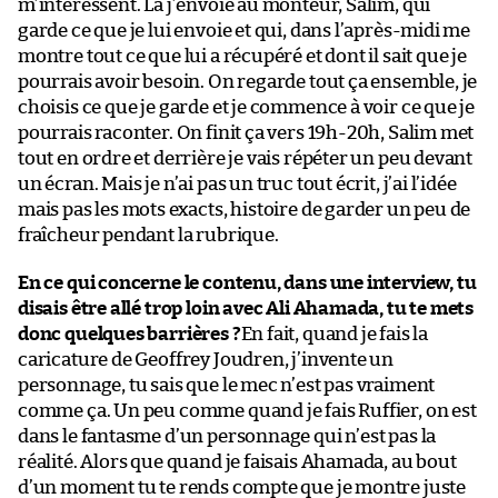
m’intéressent. Là j’envoie au monteur, Salim, qui
garde ce que je lui envoie et qui, dans l’après-midi me
montre tout ce que lui a récupéré et dont il sait que je
pourrais avoir besoin. On regarde tout ça ensemble, je
choisis ce que je garde et je commence à voir ce que je
pourrais raconter. On finit ça vers 19h-20h, Salim met
tout en ordre et derrière je vais répéter un peu devant
un écran. Mais je n’ai pas un truc tout écrit, j’ai l’idée
mais pas les mots exacts, histoire de garder un peu de
fraîcheur pendant la rubrique.
En ce qui concerne le contenu, dans une interview, tu
disais être allé trop loin avec Ali Ahamada, tu te mets
donc quelques barrières ?
En fait, quand je fais la
caricature de Geoffrey Joudren, j’invente un
personnage, tu sais que le mec n’est pas vraiment
comme ça. Un peu comme quand je fais Ruffier, on est
dans le fantasme d’un personnage qui n’est pas la
réalité. Alors que quand je faisais Ahamada, au bout
d’un moment tu te rends compte que je montre juste