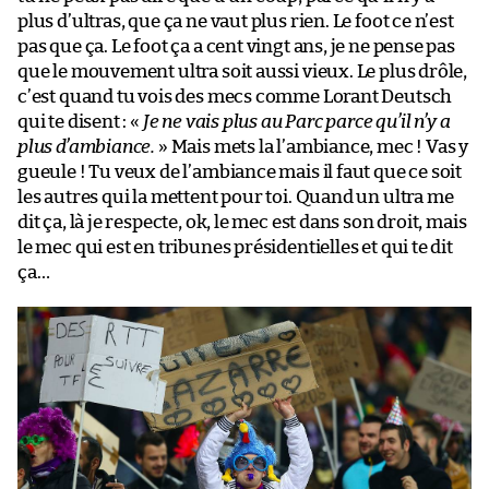
plus d’ultras, que ça ne vaut plus rien. Le foot ce n’est
pas que ça. Le foot ça a cent vingt ans, je ne pense pas
que le mouvement ultra soit aussi vieux. Le plus drôle,
c’est quand tu vois des mecs comme Lorant Deutsch
qui te disent : «
Je ne vais plus au Parc parce qu’il n’y a
plus d’ambiance.
» Mais mets la l’ambiance, mec ! Vas y
gueule ! Tu veux de l’ambiance mais il faut que ce soit
les autres qui la mettent pour toi. Quand un ultra me
dit ça, là je respecte, ok, le mec est dans son droit, mais
le mec qui est en tribunes présidentielles et qui te dit
ça…