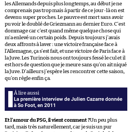
les Allemands depuis plus longtemps, au début je ne
comprenais pas trop mais à partir de ce jour-là on est
devenu super proches. Le pauvre est mort sans avoir
pu voir le doublé de Griezmann au dernier Euro. C’est
dommage car c’est quand même quelque chose qui
m’a enlevé un certain poids. Depuis toujours j’avais
deux affronts à laver : une victoire française face à
l’Allemagne, ça s’est fait, et une victoire de Paris face à
la Juve. Les Turinois nous ont toujours fessé le cul et il
est hors de question que je meure sans qu’on ait niqué
la Juve. D’ailleurs j’espère les rencontrer cette saison,
qu’on règle enfin ça.
La première interview de Julien Cazarre donnée
à So Foot, en 2011
Et l’amour du PSG, il vient comment ?
Un peu plus
tard, mais très naturellement, car je suis un pur