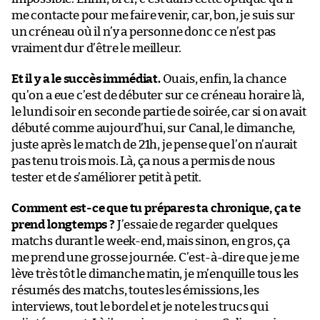
me contacte pour me faire venir, car, bon, je suis sur
un créneau où il n’y a personne donc ce n’est pas
vraiment dur d’être le meilleur.
Et il y a le succès immédiat.
Ouais, enfin, la chance
qu’on a eue c’est de débuter sur ce créneau horaire là,
le lundi soir en seconde partie de soirée, car si on avait
débuté comme aujourd’hui, sur Canal, le dimanche,
juste après le match de 21h, je pense que l’on n’aurait
pas tenu trois mois. Là, ça nous a permis de nous
tester et de s’améliorer petit à petit.
Comment est-ce que tu prépares ta chronique, ça te
prend longtemps ?
J’essaie de regarder quelques
matchs durant le week-end, mais sinon, en gros, ça
me prend une grosse journée. C’est-à-dire que je me
lève très tôt le dimanche matin, je m’enquille tous les
résumés des matchs, toutes les émissions, les
interviews, tout le bordel et je note les trucs qui