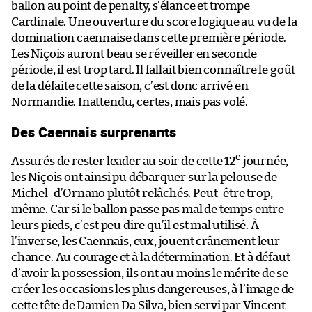
ballon au point de penalty, s’élance et trompe
Cardinale. Une ouverture du score logique au vu de la
domination caennaise dans cette première période.
Les Niçois auront beau se réveiller en seconde
période, il est trop tard. Il fallait bien connaître le goût
de la défaite cette saison, c’est donc arrivé en
Normandie. Inattendu, certes, mais pas volé.
Des Caennais surprenants
e
Assurés de rester leader au soir de cette 12
journée,
les Niçois ont ainsi pu débarquer sur la pelouse de
Michel-d’Ornano plutôt relâchés. Peut-être trop,
même. Car si le ballon passe pas mal de temps entre
leurs pieds, c’est peu dire qu’il est mal utilisé. À
l’inverse, les Caennais, eux, jouent crânement leur
chance. Au courage et à la détermination. Et à défaut
d’avoir la possession, ils ont au moins le mérite de se
créer les occasions les plus dangereuses, à l’image de
cette tête de Damien Da Silva, bien servi par Vincent