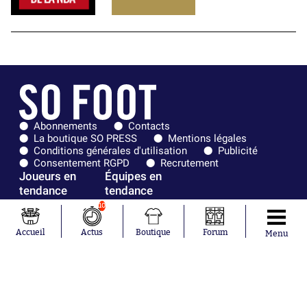
Abonnements
Contacts
La boutique SO PRESS
Mentions légales
Conditions générales d'utilisation
Publicité
Consentement RGPD
Recrutement
Joueurs en
Équipes en
tendance
tendance
10
Mohamed
Chelsea
Salah
Paris Saint-
Accueil
Actus
Boutique
Forum
Menu
Mykhailo
Germain
Mudryk
Bordeaux
Neymar
Olympique
Khalis Merah
lyonnais
Loïs Openda
FIFA
Moussa
Real Madrid