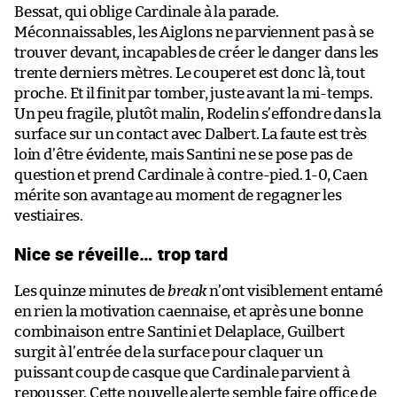
Bessat, qui oblige Cardinale à la parade.
Méconnaissables, les Aiglons ne parviennent pas à se
trouver devant, incapables de créer le danger dans les
trente derniers mètres. Le couperet est donc là, tout
proche. Et il finit par tomber, juste avant la mi-temps.
Un peu fragile, plutôt malin, Rodelin s’effondre dans la
surface sur un contact avec Dalbert. La faute est très
loin d’être évidente, mais Santini ne se pose pas de
question et prend Cardinale à contre-pied. 1-0, Caen
mérite son avantage au moment de regagner les
vestiaires.
Nice se réveille… trop tard
Les quinze minutes de
break
n’ont visiblement entamé
en rien la motivation caennaise, et après une bonne
combinaison entre Santini et Delaplace, Guilbert
surgit à l’entrée de la surface pour claquer un
puissant coup de casque que Cardinale parvient à
repousser. Cette nouvelle alerte semble faire office de