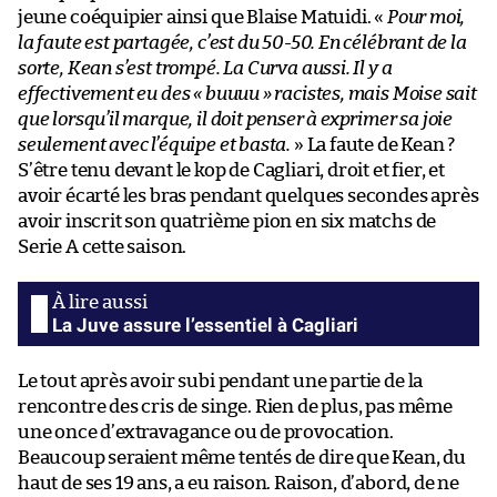
jeune coéquipier ainsi que Blaise Matuidi. «
Pour moi,
la faute est partagée, c’est du 50-50. En célébrant de la
sorte, Kean s’est trompé. La Curva aussi. Il y a
effectivement eu des « buuuu » racistes, mais Moise sait
que lorsqu’il marque, il doit penser à exprimer sa joie
seulement avec l’équipe et basta.
» La faute de Kean ?
S’être tenu devant le kop de Cagliari, droit et fier, et
avoir écarté les bras pendant quelques secondes après
avoir inscrit son quatrième pion en six matchs de
Serie A cette saison.
La Juve assure l’essentiel à Cagliari
Le tout après avoir subi pendant une partie de la
rencontre des cris de singe. Rien de plus, pas même
une once d’extravagance ou de provocation.
Beaucoup seraient même tentés de dire que Kean, du
haut de ses 19 ans, a eu raison. Raison, d’abord, de ne