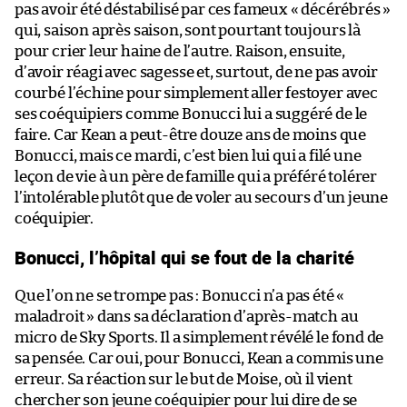
pas avoir été déstabilisé par ces fameux « décérébrés »
qui, saison après saison, sont pourtant toujours là
pour crier leur haine de l’autre. Raison, ensuite,
d’avoir réagi avec sagesse et, surtout, de ne pas avoir
courbé l’échine pour simplement aller festoyer avec
ses coéquipiers comme Bonucci lui a suggéré de le
faire. Car Kean a peut-être douze ans de moins que
Bonucci, mais ce mardi, c’est bien lui qui a filé une
leçon de vie à un père de famille qui a préféré tolérer
l’intolérable plutôt que de voler au secours d’un jeune
coéquipier.
Bonucci, l’hôpital qui se fout de la charité
Que l’on ne se trompe pas : Bonucci n’a pas été «
maladroit » dans sa déclaration d’après-match au
micro de Sky Sports. Il a simplement révélé le fond de
sa pensée. Car oui, pour Bonucci, Kean a commis une
erreur. Sa réaction sur le but de Moise, où il vient
chercher son jeune coéquipier pour lui dire de se