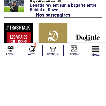
Aujourd'hui à 14:16
Benatia revient sur la bagarre entre
Rabiot et Rowe
Nos partenaires
10
Accueil
Actus
Boutique
Forum
Menu
Abonnements
Contacts
La boutique SO PRESS
Mentions légales
Conditions générales d'utilisation
Publicité
Consentement RGPD
Recrutement