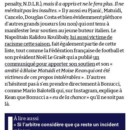
penalty, N.D.L.R.)
, mais il a appris et ne le fera plus. Il ne
méritait pas les insultes.
» Il y aussi eu Pjanić, Matuidi,
Cancelo, Douglas Costa et bien évidemment pléthore
d’autres grands joueurs (ou non) qui ont tenu à
manifester leur soutien au jeune buteur italien. Le
Napolitain Kalidou Koulibaly,
lui aussi victime de
racisme cette saison
, fait également partie de cette
liste, tout comme la Fédération française de football et
son président Noël Le Graët qui a publié
un
communiqué pour apporter son soutien
et son «
amitié à Blaise Matuidi et Moise Kean qui ont été
victimes de ces propos intolérables
» . D’autres
n’hésitent pas à s’en prendre directement à Bonucci,
comme Mario Balotelli qui, sur Instagram, explique à
Kean que Bonucci a «
eu de la chance
» qu’il ne soit pas
là.
« Si l’arbitre considère que ça reste un incident