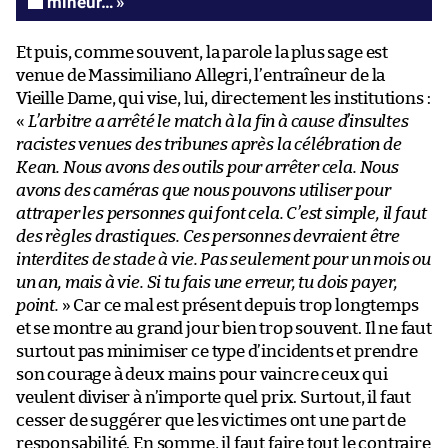
mineur… »
Et puis, comme souvent, la parole la plus sage est
venue de Massimiliano Allegri, l’entraîneur de la
Vieille Dame, qui vise, lui, directement les institutions :
«
L’arbitre a arrêté le match à la fin à cause d’insultes
racistes venues des tribunes après la célébration de
Kean. Nous avons des outils pour arrêter cela. Nous
avons des caméras que nous pouvons utiliser pour
attraper les personnes qui font cela. C’est simple, il faut
des règles drastiques. Ces personnes devraient être
interdites de stade à vie. Pas seulement pour un mois ou
un an, mais à vie. Si tu fais une erreur, tu dois payer,
point.
» Car ce mal est présent depuis trop longtemps
et se montre au grand jour bien trop souvent. Il ne faut
surtout pas minimiser ce type d’incidents et prendre
son courage à deux mains pour vaincre ceux qui
veulent diviser à n’importe quel prix. Surtout, il faut
cesser de suggérer que les victimes ont une part de
responsabilité. En somme, il faut faire tout le contraire