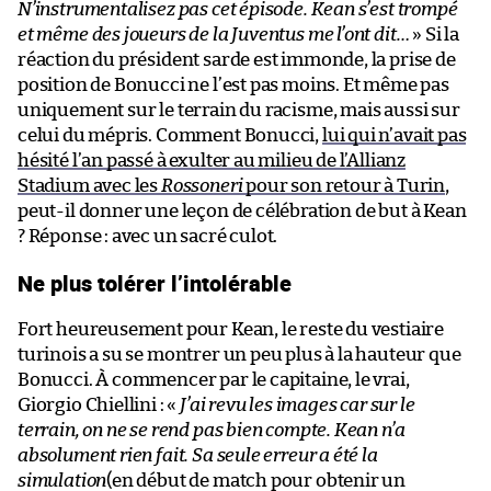
N’instrumentalisez pas cet épisode. Kean s’est trompé
et même des joueurs de la Juventus me l’ont dit…
» Si la
réaction du président sarde est immonde, la prise de
position de Bonucci ne l’est pas moins. Et même pas
uniquement sur le terrain du racisme, mais aussi sur
celui du mépris. Comment Bonucci,
lui qui n’avait pas
hésité l’an passé à exulter au milieu de l’Allianz
Stadium avec les
Rossoneri
pour son retour à Turin
,
peut-il donner une leçon de célébration de but à Kean
? Réponse : avec un sacré culot.
Ne plus tolérer l’intolérable
Fort heureusement pour Kean, le reste du vestiaire
turinois a su se montrer un peu plus à la hauteur que
Bonucci. À commencer par le capitaine, le vrai,
Giorgio Chiellini : «
J’ai revu les images car sur le
terrain, on ne se rend pas bien compte. Kean n’a
absolument rien fait. Sa seule erreur a été la
simulation
(en début de match pour obtenir un