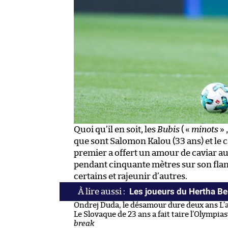
Quoi qu’il en soit, les
Bubis
( «
minots
» 
que sont Salomon Kalou (33 ans) et le c
premier a offert un amour de caviar au
pendant cinquante mètres sur son flanc
certains et rajeunir d’autres.
Les joueurs du Hertha Ber
Ondrej Duda, le désamour dure deux ans L’aut
Le Slovaque de 23 ans a fait taire l’Olympi
break