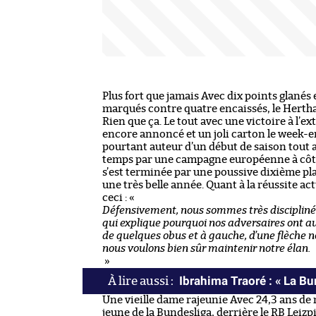
Plus fort que jamais Avec dix points glanés 
marqués contre quatre encaissés, le Hertha 
Rien que ça. Le tout avec une victoire à l’ex
encore annoncé et un joli carton le week-
pourtant auteur d’un début de saison tout a
temps par une campagne européenne à côté d
s’est terminée par une poussive dixième pla
une très belle année. Quant à la réussite ac
ceci : «
Défensivement, nous sommes très discipliné
qui explique pourquoi nos adversaires ont a
de quelques obus et à gauche, d’une flèche 
nous voulons bien sûr maintenir notre élan.
»
Ibrahima Traoré : « La 
Une vieille dame rajeunie Avec 24,3 ans de
jeune de la Bundesliga, derrière le RB Leizpi