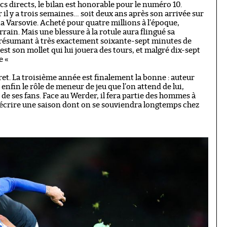
cs directs, le bilan est honorable pour le numéro 10.
 il y a trois semaines… soit deux ans après son arrivée sur
a Varsovie. Acheté pour quatre millions à l’époque,
rain. Mais une blessure à la rotule aura flingué sa
 résumant à très exactement soixante-sept minutes de
est son mollet qui lui jouera des tours, et malgré dix-sept
de «
t. La troisième année est finalement la bonne : auteur
nfin le rôle de meneur de jeu que l’on attend de lui,
 de ses fans. Face au Werder, il fera partie des hommes à
 à écrire une saison dont on se souviendra longtemps chez