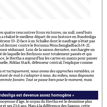
en quatre rencontres (trois victoires, un nul), neuf buts
a réalisé le meilleur départ de son histoire en Bundesliga.
térieur (0-2) face à un Schalke dont le naufrage n’était pas
end dernier contre le Borussia Mönchengladbach (4-2),
ussi séduisant. Loin de la saison dernière, surchargée un
e laquelle les Berlinois sont totalement passés et qui
ce, le Hertha a aujourd’hui les cartes en mains pour passer
tuelle, Niklas Stark, défenseur central, l’explique comme
s et tactiquement, nous avons des approches variables, ce
utant de mal à s’adapter à nous. Au milieu, nous disposons
nommée Javairo. Tout se passe bien pour le moment, mais
Bundesliga est devenue assez homogène »
 moyenne d’âge, le noyau du Hertha est le deuxième plus
g et ses 23,6 ans. Mais à la différence des Saxons, cette