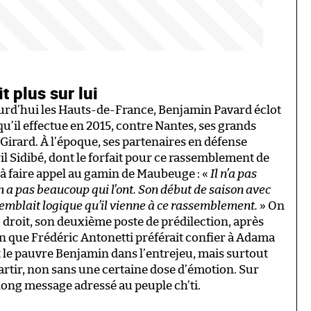
t plus sur lui
ourd’hui les Hauts-de-France, Benjamin Pavard éclot
 qu’il effectue en 2015, contre Nantes, ses grands
Girard. À l’époque, ses partenaires en défense
il Sidibé, dont le forfait pour ce rassemblement de
 faire appel au gamin de Maubeuge : «
Il n’a pas
en a pas beaucoup qui l’ont. Son début de saison avec
semblait logique qu’il vienne à ce rassemblement.
» On
nc droit, son deuxième poste de prédilection, après
on que Frédéric Antonetti préférait confier à Adama
 le pauvre Benjamin dans l’entrejeu, mais surtout
partir, non sans une certaine dose d’émotion. Sur
 long message adressé au peuple ch’ti.