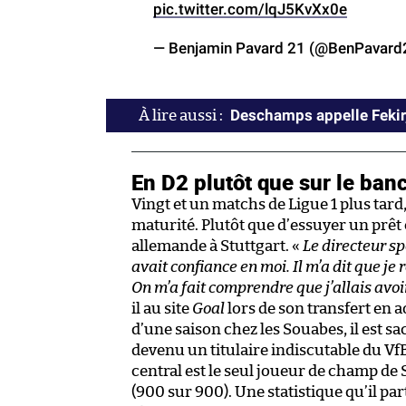
pic.twitter.com/lqJ5KvXx0e
— Benjamin Pavard 21 (@BenPavard
Deschamps appelle Fekir,
En D2 plutôt que sur le ban
Vingt et un matchs de Ligue 1 plus tard
maturité. Plutôt que d’essuyer un prêt c
allemande à Stuttgart. «
Le directeur sp
avait confiance en moi. Il m’a dit que je 
On m’a fait comprendre que j’allais avoi
il au site
Goal
lors de son transfert en a
d’une saison chez les Souabes, il est 
devenu un titulaire indiscutable du Vf
central est le seul joueur de champ de
(900 sur 900). Une statistique qu’il p