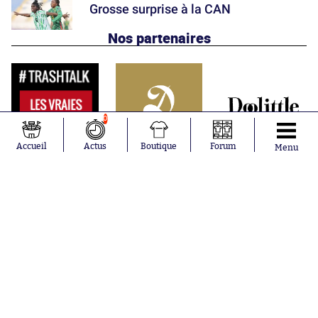
Grosse surprise à la CAN
Nos partenaires
0
Accueil
Actus
Boutique
Forum
Menu
Abonnements
Contacts
La boutique SO PRESS
Mentions légales
Conditions générales d'utilisation
Publicité
Consentement RGPD
Recrutement
Joueurs en
Équipes en