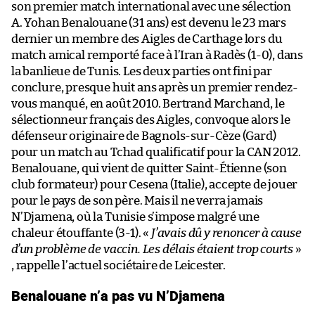
son premier match international avec une sélection
A. Yohan Benalouane (31 ans) est devenu le 23 mars
dernier un membre des Aigles de Carthage lors du
match amical remporté face à l’Iran à Radès (1-0), dans
la banlieue de Tunis. Les deux parties ont fini par
conclure, presque huit ans après un premier rendez-
vous manqué, en août 2010. Bertrand Marchand, le
sélectionneur français des Aigles, convoque alors le
défenseur originaire de Bagnols-sur-Cèze (Gard)
pour un match au Tchad qualificatif pour la CAN 2012.
Benalouane, qui vient de quitter Saint-Étienne (son
club formateur) pour Cesena (Italie), accepte de jouer
pour le pays de son père. Mais il ne verra jamais
N’Djamena, où la Tunisie s’impose malgré une
chaleur étouffante (3-1). «
J’avais dû y renoncer à cause
d’un problème de vaccin. Les délais étaient trop courts
»
, rappelle l’actuel sociétaire de Leicester.
Benalouane n’a pas vu N’Djamena