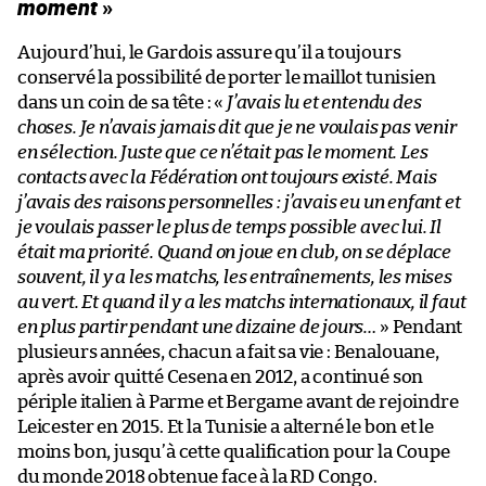
moment
»
Aujourd’hui, le Gardois assure qu’il a toujours
conservé la possibilité de porter le maillot tunisien
dans un coin de sa tête : «
J’avais lu et entendu des
choses. Je n’avais jamais dit que je ne voulais pas venir
en sélection. Juste que ce n’était pas le moment. Les
contacts avec la Fédération ont toujours existé. Mais
j’avais des raisons personnelles : j’avais eu un enfant et
je voulais passer le plus de temps possible avec lui. Il
était ma priorité. Quand on joue en club, on se déplace
souvent, il y a les matchs, les entraînements, les mises
au vert. Et quand il y a les matchs internationaux, il faut
en plus partir pendant une dizaine de jours…
» Pendant
plusieurs années, chacun a fait sa vie : Benalouane,
après avoir quitté Cesena en 2012, a continué son
périple italien à Parme et Bergame avant de rejoindre
Leicester en 2015. Et la Tunisie a alterné le bon et le
moins bon, jusqu’à cette qualification pour la Coupe
du monde 2018 obtenue face à la RD Congo.