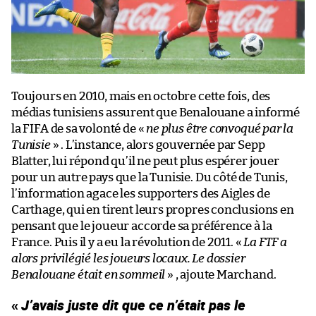
Toujours en 2010, mais en octobre cette fois, des
médias tunisiens assurent que Benalouane a informé
la FIFA de sa volonté de «
ne plus être convoqué par la
Tunisie
» . L’instance, alors gouvernée par Sepp
Blatter, lui répond qu’il ne peut plus espérer jouer
pour un autre pays que la Tunisie. Du côté de Tunis,
l’information agace les supporters des Aigles de
Carthage, qui en tirent leurs propres conclusions en
pensant que le joueur accorde sa préférence à la
France. Puis il y a eu la révolution de 2011. «
La FTF a
alors privilégié les joueurs locaux. Le dossier
Benalouane était en sommeil
» , ajoute Marchand.
«
J’avais juste dit que ce n’était pas le