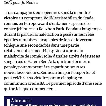
e
(56
) pour Jablonec.
Trois campagnes européennes sans la moindre
victoire au compteur. Voilà le triste bilan du Stade
rennais en Europe avant d’entamer sa première
contre Jablonec au Roazhon Park. Pendant longtemps
durant la partie, la malédiction a pesé sur les frêles
épaules rennaises, incapables de forcer le verrou
tchèque une seconde fois dans une partie
relativement fermée. Mais grâce à une main
maladroite de Tomáš Holeš dans les arrêts de jeu et au
sang-froid d’Hatem Ben Arfa qui transforme un
penalty pour sa première apparition sous ses
nouvelles couleurs, Rennes a fini par l’emporter et
peut célébrer sa victoire par un clapping en
communion avec HBA. Le premier épisode d’une série
qui ne fait que commencer…
Pourquoi Rennes va enfin gagner un match de