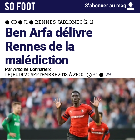
S’abonner au mag
C3
J1
RENNES-JABLONEC (2-1)
Ben Arfa délivre
Rennes de la
malédiction
Par Antoine Donnarieix
LE JEUDI 20 SEPTEMBRE 2018 À 21:00
3'
29