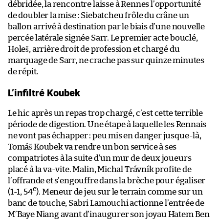
débridée, la rencontre laisse à Rennes l’opportunité
de doubler la mise : Siebatcheu frôle du crâne un
ballon arrivé à destination par le biais d’une nouvelle
percée latérale signée Sarr. Le premier acte bouclé,
Holeš, arrière droit de profession et chargé du
marquage de Sarr, ne crache pas sur quinze minutes
de répit.
L’infiltré Koubek
Le hic après un repas trop chargé, c’est cette terrible
période de digestion. Une étape à laquelle les Rennais
ne vont pas échapper : peu mis en danger jusque-là,
Tomáš Koubek va rendre un bon service à ses
compatriotes à la suite d’un mur de deux joueurs
placé à la va-vite. Malin, Michal Trávník profite de
l’offrande et s’engouffre dans la brèche pour égaliser
e
(1-1, 54
). Meneur de jeu sur le terrain comme sur un
banc de touche, Sabri Lamouchi actionne l’entrée de
M’Baye Niang avant d’inaugurer son joyau Hatem Ben