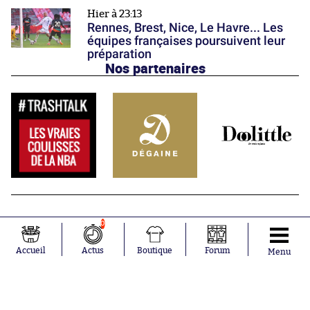
Hier à 23:13
Rennes, Brest, Nice, Le Havre... Les
équipes françaises poursuivent leur
préparation
Nos partenaires
0
Accueil
Actus
Boutique
Forum
Menu
Abonnements
Contacts
La boutique SO PRESS
Mentions légales