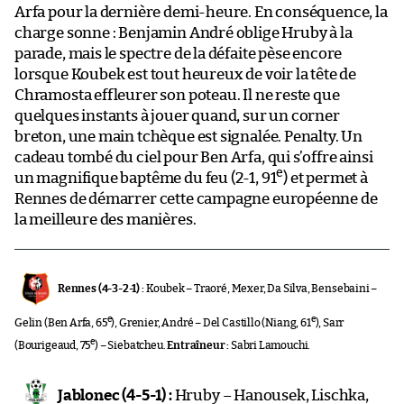
Arfa pour la dernière demi-heure. En conséquence, la
charge sonne : Benjamin André oblige Hruby à la
parade, mais le spectre de la défaite pèse encore
lorsque Koubek est tout heureux de voir la tête de
Chramosta effleurer son poteau. Il ne reste que
quelques instants à jouer quand, sur un corner
breton, une main tchèque est signalée. Penalty. Un
cadeau tombé du ciel pour Ben Arfa, qui s’offre ainsi
e
un magnifique baptême du feu (2-1, 91
) et permet à
Rennes de démarrer cette campagne européenne de
la meilleure des manières.
Rennes (4-3-2-1) :
Koubek – Traoré, Mexer, Da Silva, Bensebaini –
e
e
Gelin (Ben Arfa, 65
), Grenier, André – Del Castillo (Niang, 61
), Sarr
e
(Bourigeaud, 75
) – Siebatcheu.
Entraîneur :
Sabri Lamouchi.
Jablonec (4-5-1) :
Hruby – Hanousek, Lischka,