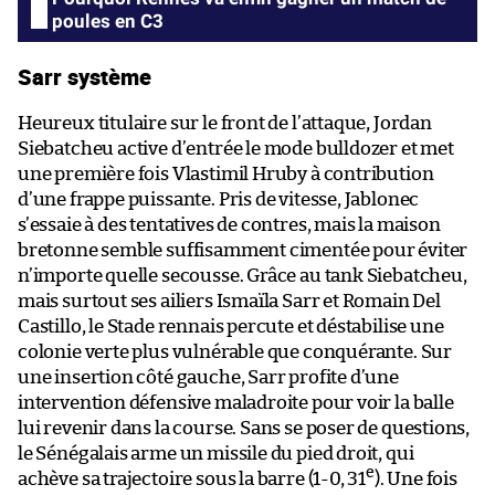
poules en C3
Sarr système
Heureux titulaire sur le front de l’attaque, Jordan
Siebatcheu active d’entrée le mode bulldozer et met
une première fois Vlastimil Hruby à contribution
d’une frappe puissante. Pris de vitesse, Jablonec
s’essaie à des tentatives de contres, mais la maison
bretonne semble suffisamment cimentée pour éviter
n’importe quelle secousse. Grâce au tank Siebatcheu,
mais surtout ses ailiers Ismaïla Sarr et Romain Del
Castillo, le Stade rennais percute et déstabilise une
colonie verte plus vulnérable que conquérante. Sur
une insertion côté gauche, Sarr profite d’une
intervention défensive maladroite pour voir la balle
lui revenir dans la course. Sans se poser de questions,
le Sénégalais arme un missile du pied droit, qui
e
achève sa trajectoire sous la barre (1-0, 31
). Une fois