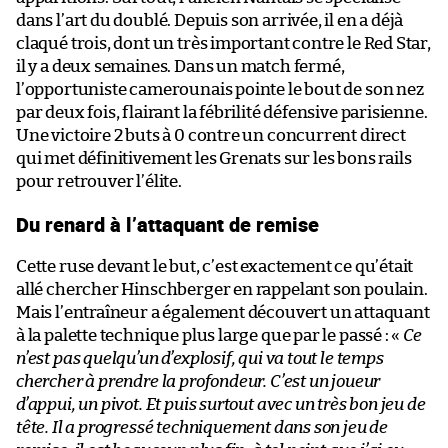
dans l’art du doublé. Depuis son arrivée, il en a déjà
claqué trois, dont un très important contre le Red Star,
il y a deux semaines. Dans un match fermé,
l’opportuniste camerounais pointe le bout de son nez
par deux fois, flairant la fébrilité défensive parisienne.
Une victoire 2 buts à 0 contre un concurrent direct
qui met définitivement les Grenats sur les bons rails
pour retrouver l’élite.
Du renard à l’attaquant de remise
Cette ruse devant le but, c’est exactement ce qu’était
allé chercher Hinschberger en rappelant son poulain.
Mais l’entraîneur a également découvert un attaquant
à la palette technique plus large que par le passé : «
Ce
n’est pas quelqu’un d’explosif, qui va tout le temps
chercher à prendre la profondeur. C’est un joueur
d’appui, un pivot. Et puis surtout avec un très bon jeu de
tête. Il a progressé techniquement dans son jeu de