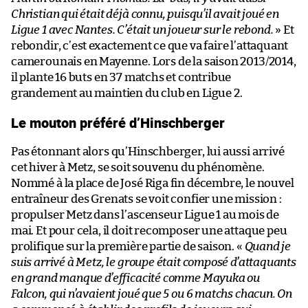
Christian qui était déjà connu, puisqu’il avait joué en
Ligue 1 avec Nantes. C’était un joueur sur le rebond.
» Et
rebondir, c’est exactement ce que va faire l’attaquant
camerounais en Mayenne. Lors de la saison 2013/2014,
il plante 16 buts en 37 matchs et contribue
grandement au maintien du club en Ligue 2.
Le mouton préféré d’Hinschberger
Pas étonnant alors qu’Hinschberger, lui aussi arrivé
cet hiver à Metz, se soit souvenu du phénomène.
Nommé à la place de José Riga fin décembre, le nouvel
entraîneur des Grenats se voit confier une mission :
propulser Metz dans l’ascenseur Ligue 1 au mois de
mai. Et pour cela, il doit recomposer une attaque peu
prolifique sur la première partie de saison. «
Quand je
suis arrivé à Metz, le groupe était composé d’attaquants
en grand manque d’efficacité comme Mayuka ou
Falcon, qui n’avaient joué que 5 ou 6 matchs chacun. On