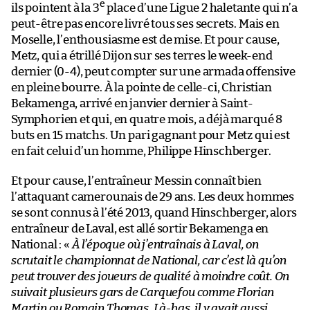
e
ils pointent à la 3
place d’une Ligue 2 haletante qui n’a
peut-être pas encore livré tous ses secrets. Mais en
Moselle, l’enthousiasme est de mise. Et pour cause,
Metz, qui a étrillé Dijon sur ses terres le week-end
dernier (0-4), peut compter sur une armada offensive
en pleine bourre. À la pointe de celle-ci, Christian
Bekamenga, arrivé en janvier dernier à Saint-
Symphorien et qui, en quatre mois, a déjà marqué 8
buts en 15 matchs. Un pari gagnant pour Metz qui est
en fait celui d’un homme, Philippe Hinschberger.
Et pour cause, l’entraîneur Messin connaît bien
l’attaquant camerounais de 29 ans. Les deux hommes
se sont connus à l’été 2013, quand Hinschberger, alors
entraîneur de Laval, est allé sortir Bekamenga en
National : «
À l’époque où j’entraînais à Laval, on
scrutait le championnat de National, car c’est là qu’on
peut trouver des joueurs de qualité à moindre coût. On
suivait plusieurs gars de Carquefou comme Florian
Martin ou Romain Thomas. Là-bas, il y avait aussi