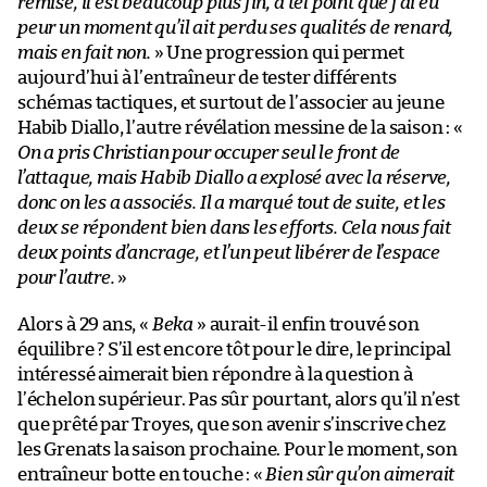
remise, il est beaucoup plus fin, à tel point que j’ai eu
peur un moment qu’il ait perdu ses qualités de renard,
mais en fait non.
» Une progression qui permet
aujourd’hui à l’entraîneur de tester différents
schémas tactiques, et surtout de l’associer au jeune
Habib Diallo, l’autre révélation messine de la saison : «
On a pris Christian pour occuper seul le front de
l’attaque, mais Habib Diallo a explosé avec la réserve,
donc on les a associés. Il a marqué tout de suite, et les
deux se répondent bien dans les efforts. Cela nous fait
deux points d’ancrage, et l’un peut libérer de l’espace
pour l’autre.
»
Alors à 29 ans, «
Beka
» aurait-il enfin trouvé son
équilibre ? S’il est encore tôt pour le dire, le principal
intéressé aimerait bien répondre à la question à
l’échelon supérieur. Pas sûr pourtant, alors qu’il n’est
que prêté par Troyes, que son avenir s’inscrive chez
les Grenats la saison prochaine. Pour le moment, son
entraîneur botte en touche : «
Bien sûr qu’on aimerait