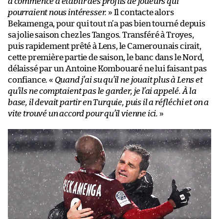
a commencé à établir des profils de joueurs qui
pourraient nous intéresser.
» Il contacte alors
Bekamenga, pour qui tout n’a pas bien tourné depuis
sa jolie saison chez les Tangos. Transféré à Troyes,
puis rapidement prêté à Lens, le Camerounais cirait,
cette première partie de saison, le banc dans le Nord,
délaissé par un Antoine Kombouaré ne lui faisant pas
confiance. «
Quand j’ai su qu’il ne jouait plus à Lens et
qu’ils ne comptaient pas le garder, je l’ai appelé. À la
base, il devait partir en Turquie, puis il a réfléchi et on a
vite trouvé un accord pour qu’il vienne ici.
»