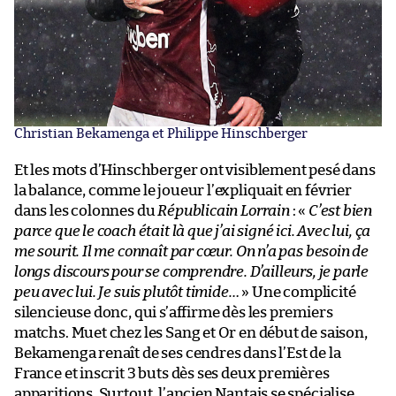
Christian Bekamenga et Philippe Hinschberger
Et les mots d’Hinschberger ont visiblement pesé dans
la balance, comme le joueur l’expliquait en février
dans les colonnes du
Républicain Lorrain
: «
C’est bien
parce que le coach était là que j’ai signé ici. Avec lui, ça
me sourit. Il me connaît par cœur. On n’a pas besoin de
longs discours pour se comprendre. D’ailleurs, je parle
peu avec lui. Je suis plutôt timide…
» Une complicité
silencieuse donc, qui s’affirme dès les premiers
matchs. Muet chez les Sang et Or en début de saison,
Bekamenga renaît de ses cendres dans l’Est de la
France et inscrit 3 buts dès ses deux premières
apparitions. Surtout, l’ancien Nantais se spécialise