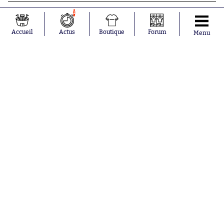
1
Accueil
Actus
Boutique
Forum
Menu
Abonnements
Contacts
La boutique SO PRESS
Mentions légales
Conditions générales d'utilisation
Publicité
Consentement RGPD
Recrutement
Joueurs en
Équipes en
tendance
tendance
Khalis Merah
FIFA
Loïs Openda
Real Madrid
Moussa
Bordeaux
Niakhaté
France
Nicolás
Chelsea
Tagliafico
Paris Saint-
Pavel Šulc
Germain
Gauthier Hein
Olympique
Lionel Messi
lyonnais
Gonzalo
AC Milan