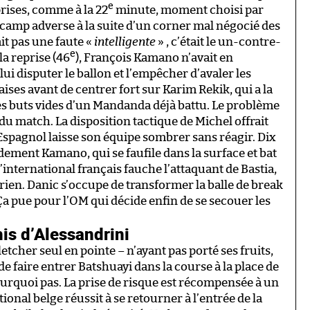
e
prises, comme à la 22
minute, moment choisi par
e camp adverse à la suite d’un corner mal négocié des
it pas une faute «
intelligente
» , c’était le un-contre-
e
la reprise (46
), François Kamano n’avait en
i disputer le ballon et l’empêcher d’avaler les
ises avant de centrer fort sur Karim Rekik, qui a la
es buts vides d’un Mandanda déjà battu. Le problème
 du match. La disposition tactique de Michel offrait
’Espagnol laisse son équipe sombrer sans réagir. Dix
idement Kamano, qui se faufile dans la surface et bat
nternational français fauche l’attaquant de Bastia,
rien. Danic s’occupe de transformer la balle de break
 Ça pue pour l’OM qui décide enfin de se secouer les
is d’Alessandrini
letcher seul en pointe – n’ayant pas porté ses fruits,
e faire entrer Batshuayi dans la course à la place de
urquoi pas. La prise de risque est récompensée à un
tional belge réussit à se retourner à l’entrée de la