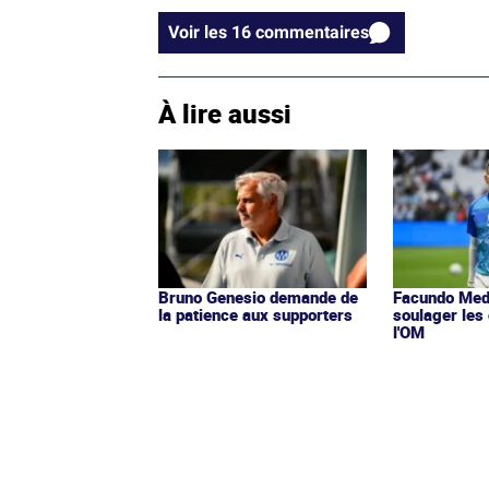
Voir les 16 commentaires
À lire aussi
Bruno Genesio demande de
Facundo Med
la patience aux supporters
soulager les
l'OM