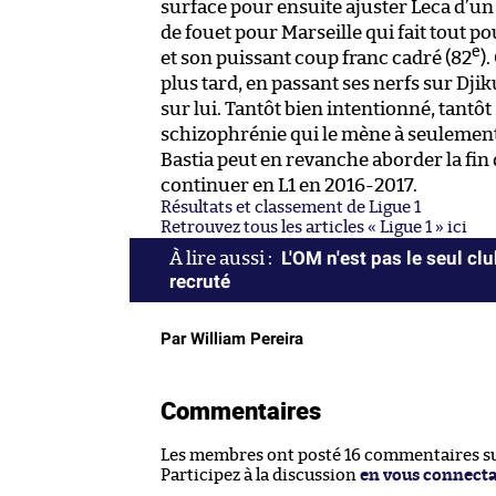
surface pour ensuite ajuster Leca d’un 
de fouet pour Marseille qui fait tout po
e
et son puissant coup franc cadré (82
)
plus tard, en passant ses nerfs sur Djik
sur lui. Tantôt bien intentionné, tant
schizophrénie qui le mène à seulement s
Bastia peut en revanche aborder la fin
continuer en L1 en 2016-2017.
Résultats et classement de Ligue 1
Retrouvez tous les articles « Ligue 1 » ici
L'OM n'est pas le seul c
recruté
Par William Pereira
Commentaires
Les membres ont posté 16 commentaires sur
Participez à la discussion
en vous connect