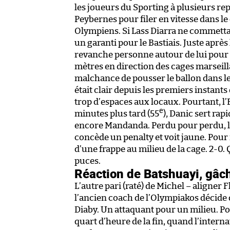
les joueurs du Sporting à plusieurs re
Peybernes pour filer en vitesse dans l
Olympiens. Si Lass Diarra ne commetta
un garanti pour le Bastiais. Juste après 
revanche personne autour de lui pour lu
mètres en direction des cages marseilla
malchance de pousser le ballon dans l
était clair depuis les premiers instants
trop d’espaces aux locaux. Pourtant, l
e
minutes plus tard (55
), Danic sert rap
encore Mandanda. Perdu pour perdu, l’i
concède un penalty et voit jaune. Pour 
d’une frappe au milieu de la cage. 2-0.
puces.
Réaction de Batshuayi, gâch
L’autre pari (raté) de Michel – aligner F
l’ancien coach de l’Olympiakos décide d
Diaby. Un attaquant pour un milieu. Po
quart d’heure de la fin, quand l’interna