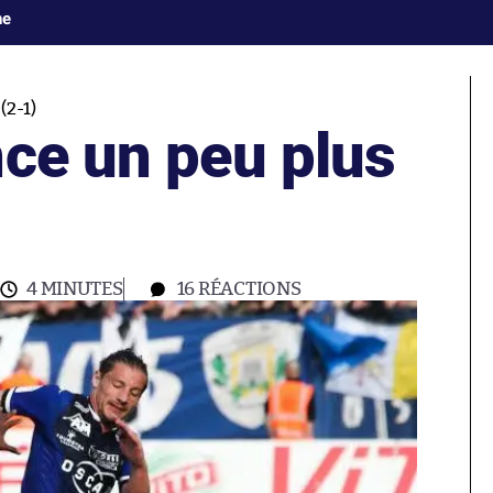
ne
2-1)
nce un peu plus
4 MINUTES
16
RÉACTIONS