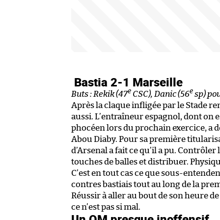
Bastia 2-1 Marseille
e
e
Buts : Rekik (47
CSC), Danic (56
sp) pou
Après la claque infligée par le Stade r
aussi. L’entraîneur espagnol, dont on es
phocéen lors du prochain exercice, a d
Abou Diaby. Pour sa première titularisa
d’Arsenal a fait ce qu’il a pu. Contrôl
touches de balles et distribuer. Physiq
C’est en tout cas ce que sous-entenden
contres bastiais tout au long de la prem
Réussir à aller au bout de son heure de
ce n’est pas si mal.
Un OM presque inoffensif