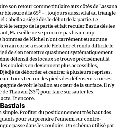
faire son retour comme titulaire aux côtés de Lassana
e
r blessure à la 65
– , toujours aussi vital au triangle
 Cabella a siégé dès le début de la partie. Le
té le tempo de la partie et fait reculer Bastia dès les
utant, Marseille ne se procure pas beaucoup
es hommes de Michel n’ont carrément eu aucune
terrain corse a esseulé Fletcher et rendu difficile le
obligé de s’en remettre quasiment systématiquement
stème défensif des locaux se trouve précisément là.
les couloirs en deviennent plus accessibles,
jédjé de déborder et centrer à plusieurs reprises,
Jean-Louis Leca ou les pieds des défenseurs corses
gnie de voir le ballon au cœur de la surface. Il n’y
e
é de Thauvin (33
) pour faire sursauter les
acte. Et encore.
 Bastiais
ien simple. Profiter du positionnement très haut des
ttaquants pour surprendre l’ennemi sur contre-
ongue passe dans les couloirs. Un schéma utilisé par