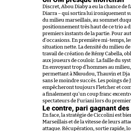
Discret, Abou Diaby a eu la chance de 
Diarra – qui sortira lui ironiquement su
du milieu marseillais, au sommet duquel
positionnement très haut de ce trio a dic
premiers instants de la partie. Pour a
d’occasions. En première mi-temps, l
situation nette. La densité du milieu de 
travail de création de Rémy Cabella, 
aux joueurs de couloir. La faille du sy
En envoyant trop d’hommes au milieu, 
permettant à Nkoudou, Thauvin et Dja D
sans le moindre succès. Les poings de 
empêcheront toujours Fletcher et compa
a finalement qu’un coup franc excentr
spectateurs de Furiani lors du premier 
Le contre, pari gagnant des
En face, la stratégie de Ciccolini est b
Marseillais et de la vitesse de leurs a
attaque. Récupération, sortie rapide, l