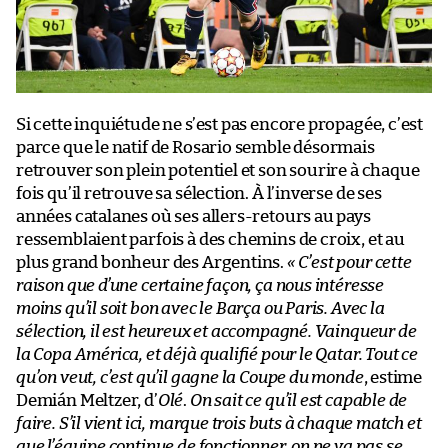
Si cette inquiétude ne s’est pas encore propagée, c’est
parce que le natif de Rosario semble désormais
retrouver son plein potentiel et son sourire à chaque
fois qu’il retrouve sa sélection. À l’inverse de ses
années catalanes où ses allers-retours au pays
ressemblaient parfois à des chemins de croix, et au
plus grand bonheur des Argentins.
« C’est pour cette
raison que d’une certaine façon, ça nous intéresse
moins qu’il soit bon avec le Barça ou Paris. Avec la
sélection, il est heureux et accompagné. Vainqueur de
la Copa América, et déjà qualifié pour le Qatar. Tout ce
qu’on veut, c’est qu’il gagne la Coupe du monde
, estime
Demián Meltzer, d’
Olé
.
On sait ce qu’il est capable de
faire. S’il vient ici, marque trois buts à chaque match et
que l’équipe continue de fonctionner, on ne va pas se