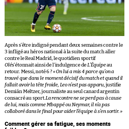
Après s’être indigné pendant deux semaines contre le
3 infligé au héros national à la suite du match aller
contre le Real Madrid, le quotidien sportif
Olé
s’étonnait ainsi de l’indulgence de
L’Équipe
au
retour. Messi, noté 6 ?
« On lui a mis 4 parce qu’on a
trouvé que dans le moment décisif du match et quand il
fallait avoir la tête froide, Leo n’est pas apparu
, justifie
Demián Meltzer, journaliste au seul canard argentin
consacré au sport.
La rencontre ne se perd pas à cause
de lui, mais comme Mbappé ou Neymar, il n’a pas
collaboré dans le final pour aider l’équipe à s’en sortir. »
Comment gérer sa fatigue, ses moments