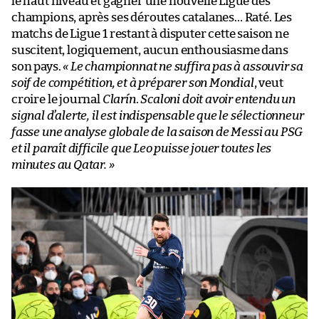
le haut niveau et gagner une nouvelle Ligue des
champions, après ses déroutes catalanes… Raté. Les
matchs de Ligue 1 restant à disputer cette saison ne
suscitent, logiquement, aucun enthousiasme dans
son pays.
« Le championnat ne suffira pas à assouvir sa
soif de compétition, et à préparer son Mondial
, veut
croire le journal
Clarín
.
Scaloni doit avoir entendu un
signal d’alerte, il est indispensable que le sélectionneur
fasse une analyse globale de la saison de Messi au PSG
et il paraît difficile que Leo puisse jouer toutes les
minutes au Qatar. »