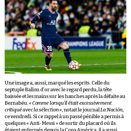
Une image a, aussi, marqué les esprits. Celle du
septuple Ballon d’or avec le regard perdu, la tête
baissée et les mains sur les hanches après la défaite au
Bernabéu.
« Comme lorsqu’il était excessivement
critiqué avec la sélection »
, notait le journal
La Nación
,
ce vendredi. Si ce rappel à un passé pénible a permis à
quelques « Anti-Messi » de sortir du placard où ils
étaient enfermés depuis la Copa América, il a aussi