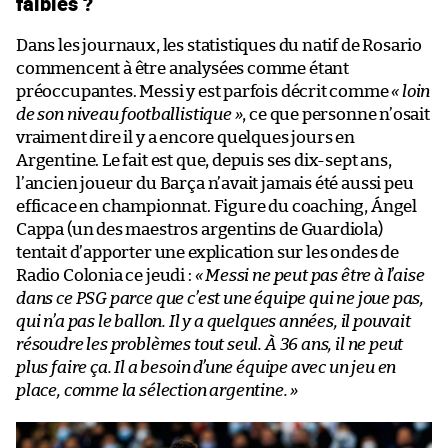
faibles ?
Dans les journaux, les statistiques du natif de Rosario
commencent à être analysées comme étant
préoccupantes. Messi y est parfois décrit comme
« loin
de son niveau footballistique »
, ce que personne n’osait
vraiment dire il y a encore quelques jours en
Argentine. Le fait est que, depuis ses dix-sept ans,
l’ancien joueur du Barça n’avait jamais été aussi peu
efficace en championnat. Figure du coaching, Ángel
Cappa (un des maestros argentins de Guardiola)
tentait d’apporter une explication sur les ondes de
Radio Colonia ce jeudi :
« Messi ne peut pas être à l’aise
dans ce PSG parce que c’est une équipe qui ne joue pas,
qui n’a pas le ballon. Il y a quelques années, il pouvait
résoudre les problèmes tout seul. À 36 ans, il ne peut
plus faire ça. Il a besoin d’une équipe avec un jeu en
place, comme la sélection argentine. »