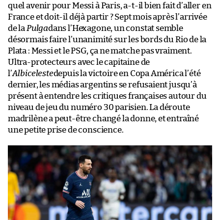
quel avenir pour Messi à Paris, a-t-il bien fait d’aller en
France et doit-il déjà partir ? Sept mois après l’arrivée
de la
Pulga
dans l’Hexagone, un constat semble
désormais faire l’unanimité sur les bords du Rio de la
Plata : Messi et le PSG, ça ne matche pas vraiment.
Ultra-protecteurs avec le capitaine de
l’
Albiceleste
depuis la victoire en Copa América l’été
dernier, les médias argentins se refusaient jusqu’à
présent à entendre les critiques françaises autour du
niveau de jeu du numéro 30 parisien. La déroute
madrilène a peut-être changé la donne, et entraîné
une petite prise de conscience.