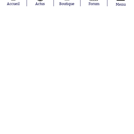
Accueil
Actus
Boutique
Forum
Menu
Abonnements
Contacts
La boutique SO PRESS
Mentions légales
Conditions générales d'utilisation
Publicité
Consentement RGPD
Recrutement
Joueurs en
Équipes en
tendance
tendance
Mohamed
Chelsea
Salah
Paris Saint-
Mykhailo
Germain