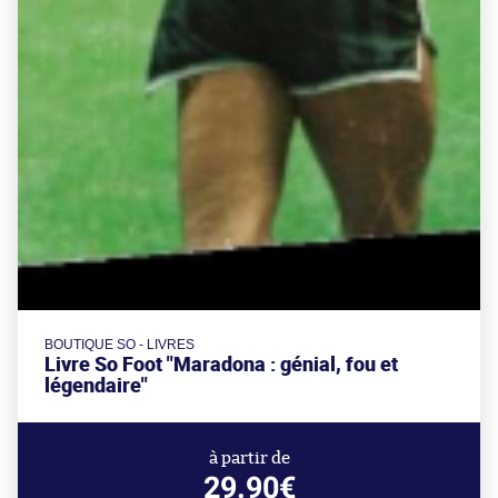
BOUTIQUE SO - LIVRES
Livre So Foot "Maradona : génial, fou et
légendaire"
à partir de
29.90€