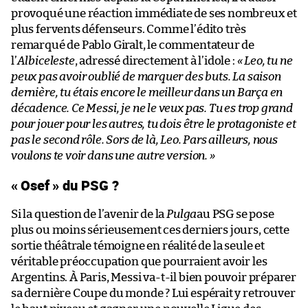
provoqué une réaction immédiate de ses nombreux et
plus fervents défenseurs. Comme l’édito très
remarqué de Pablo Giralt, le commentateur de
l’
Albiceleste
, adressé directement à l’idole :
« Leo, tu ne
peux pas avoir oublié de marquer des buts. La saison
dernière, tu étais encore le meilleur dans un Barça en
décadence. Ce Messi, je ne le veux pas. Tu es trop grand
pour jouer pour les autres, tu dois être le protagoniste et
pas le second rôle. Sors de là, Leo. Pars ailleurs, nous
voulons te voir dans une autre version. »
« Osef » du PSG ?
Si la question de l’avenir de la
Pulga
au PSG se pose
plus ou moins sérieusement ces derniers jours, cette
sortie théâtrale témoigne en réalité de la seule et
véritable préoccupation que pourraient avoir les
Argentins. À Paris, Messi va-t-il bien pouvoir préparer
sa dernière Coupe du monde ? Lui espérait y retrouver