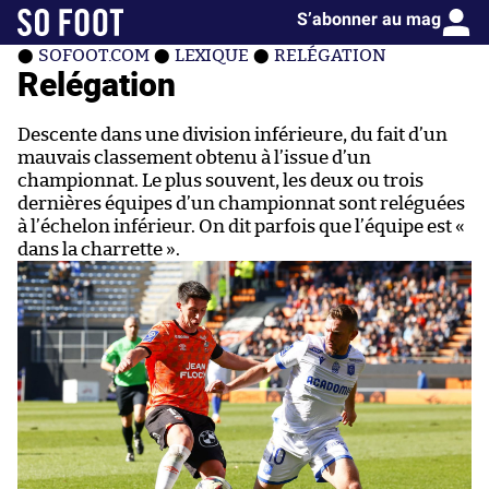
S’abonner au mag
Mentions légales
SOFOOT.COM
LEXIQUE
RELÉGATION
Relégation
Les magazines SO
Descente dans une division inférieure, du fait d’un
PRESS
mauvais classement obtenu à l’issue d’un
championnat. Le plus souvent, les deux ou trois
So Press
dernières équipes d’un championnat sont reléguées
à l’échelon inférieur. On dit parfois que l’équipe est «
dans la charrette ».
Consentement RGPD