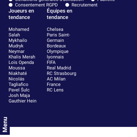
Consentement RGPD
Recrutement
Joueurs en
Équipes en
tendance
tendance
Mohamed
Chelsea
Salah
Paris Saint-
Mykhailo
Germain
Mudryk
Bordeaux
Neymar
Olympique
Khalis Merah
lyonnais
Loïs Openda
FIFA
Moussa
Real Madrid
Niakhaté
RC Strasbourg
Nicolás
AC Milan
Tagliafico
France
Pavel Šulc
RC Lens
Josh Maja
Gauthier Hein
Menu