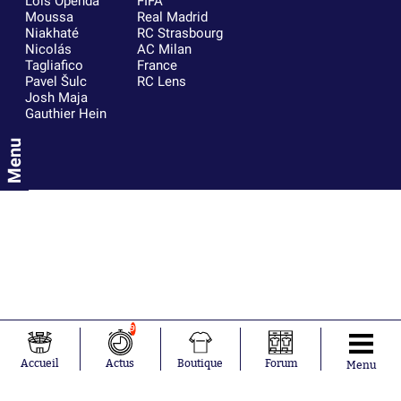
Loïs Openda
FIFA
Moussa
Real Madrid
Niakhaté
RC Strasbourg
Nicolás
AC Milan
Tagliafico
France
Pavel Šulc
RC Lens
Josh Maja
Gauthier Hein
Menu
9
Accueil
Actus
Boutique
Forum
Menu