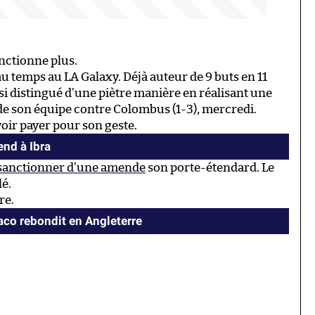
nctionne plus.
eau temps au LA Galaxy. Déjà auteur de 9 buts en 11
ssi distingué d’une piètre manière en réalisant une
 de son équipe contre Colombus (1-3), mercredi.
voir payer pour son geste.
end à Ibra
e sanctionner d’une amende
son porte-étendard. Le
lé.
re.
co rebondit en Angleterre