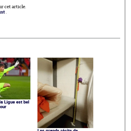
 cet article.
ant
.
a Ligue est bel
tour
Les grands récits de