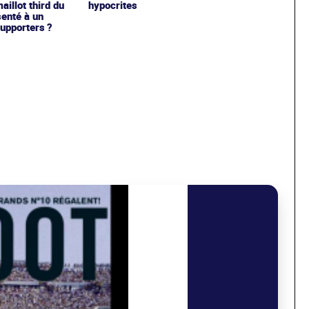
hypocrites
illot third du
enté à un
upporters ?