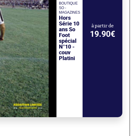
BOUTIQUE
SO -
MAGAZINES
Hors
Série 10
à partir de
ans So
19.90€
Foot
spécial
N°10 -
couv
Platini