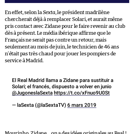
En effet, selon la
Sexta
, le président madrilène
chercherait déjà à remplacer Solari, et aurait même
pris contact avec Zidane pour le faire revenir au club
dès à présent. Le média ibérique affirme que le
Français ne serait pas contre un retour, mais
seulement au mois de juin, le technicien de 46 ans
n’était pas très chaud pour jouer les pompiers de
service à Madrid.
El Real Madrid llama a Zidane para sustituir a
Solari; el francés, dispuesto a volver en junio
@JugoneslaSexta
https://t.co/xFnuo9U0St
— laSexta (@laSextaTV)
6 mars 2019
Mourinho, Zidane… on a des idées originales au Real !