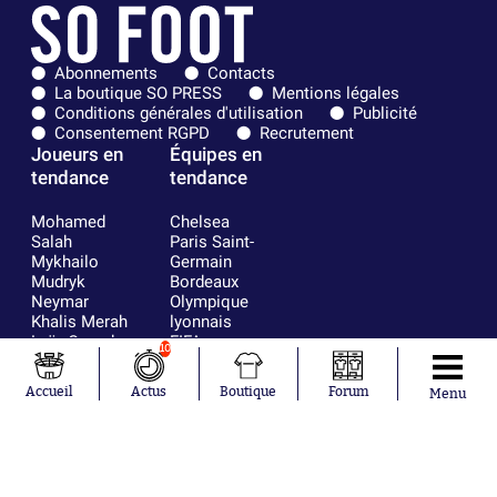
Abonnements
Contacts
La boutique SO PRESS
Mentions légales
Conditions générales d'utilisation
Publicité
Consentement RGPD
Recrutement
Joueurs en
Équipes en
tendance
tendance
Mohamed
Chelsea
Salah
Paris Saint-
Mykhailo
Germain
Mudryk
Bordeaux
Neymar
Olympique
Khalis Merah
lyonnais
Loïs Openda
FIFA
10
Moussa
Real Madrid
Niakhaté
RC Strasbourg
Accueil
Actus
Boutique
Forum
Menu
Nicolás
AC Milan
Tagliafico
France
Pavel Šulc
RC Lens
Josh Maja
Gauthier Hein