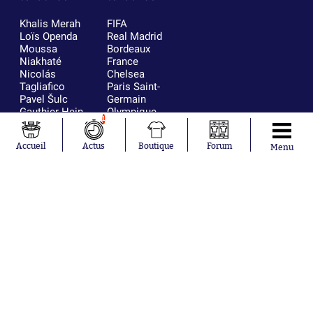
Khalis Merah
FIFA
Loïs Openda
Real Madrid
Moussa
Bordeaux
Niakhaté
France
Nicolás
Chelsea
Tagliafico
Paris Saint-
Pavel Šulc
Germain
Gauthier Hein
Olympique
1
Lionel Messi
lyonnais
Gonzalo
AC Milan
Accueil
Actus
Boutique
Forum
García Torres
RC Strasbourg
Menu
Gio Reyna
RC Lens
Leandro
Paredes