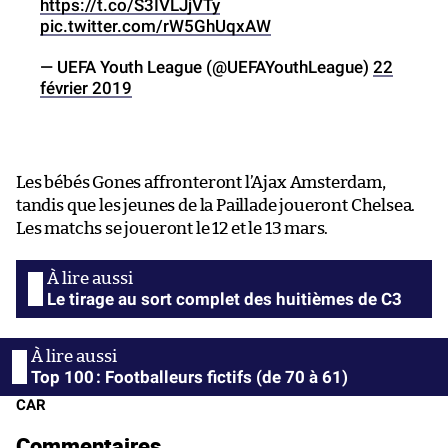
https://t.co/S3IVLJjVTy
pic.twitter.com/rW5GhUqxAW
— UEFA Youth League (@UEFAYouthLeague)
22
février 2019
Les bébés Gones affronteront l’Ajax Amsterdam,
tandis que les jeunes de la Paillade joueront Chelsea.
Les matchs se joueront le 12 et le 13 mars.
Le tirage au sort complet des huitièmes de C3
Top 100 : Footballeurs fictifs (de 70 à 61)
CAR
Commentaires