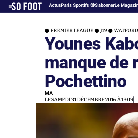
Actus
Paris Sportifs 🔞
S'abonner
Le Magazi
PREMIER LEAGUE
J19
WATFORD
Younes Kabo
manque de r
Pochettino
MA
LE SAMEDI 31 DÉCEMBRE 2016 À 13:09