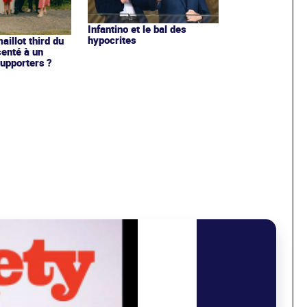
Infantino et le bal des
hypocrites
illot third du
enté à un
upporters ?