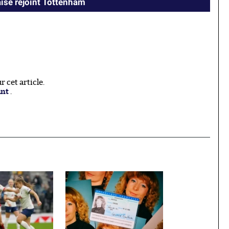
aise rejoint Tottenham
 cet article.
ant
.