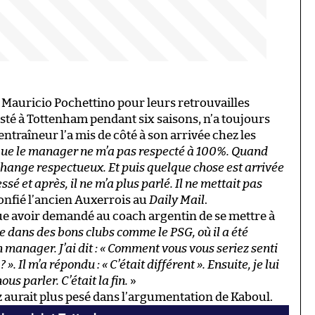
 Mauricio Pochettino pour leurs retrouvailles
sté à Tottenham pendant six saisons, n’a toujours
ntraîneur l’a mis de côté à son arrivée chez les
e que le manager ne m’a pas respecté à 100%. Quand
change respectueux. Et puis quelque chose est arrivée
lessé et après, il ne m’a plus parlé. Il ne mettait pas
confié l’ancien Auxerrois au
Daily Mail
.
e avoir demandé au coach argentin de se mettre à
ne dans des bons clubs comme le PSG, où il a été
 manager. J’ai dit : « Comment vous vous seriez senti
». Il m’a répondu : « C’était différent ». Ensuite, je lui
us parler. C’était la fin.
»
 aurait plus pesé dans l’argumentation de Kaboul.