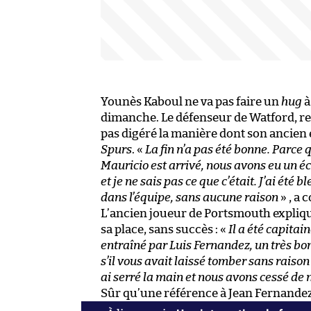
Younès Kaboul ne va pas faire un
hug
à
dimanche. Le défenseur de Watford, re
pas digéré la manière dont son ancien e
Spurs
. «
La fin n’a pas été bonne. Parc
Mauricio est arrivé, nous avons eu un é
et je ne sais pas ce que c’était. J’ai été b
dans l’équipe, sans aucune raison
» , a 
L’ancien joueur de Portsmouth expliqu
sa place, sans succès : «
Il a été capitai
entraîné par Luis Fernandez, un très bon
s’il vous avait laissé tomber sans raison ? 
ai serré la main et nous avons cessé de no
Sûr qu’une référence à Jean Fernandez