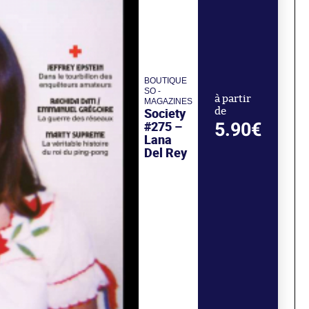
BOUTIQUE
SO -
à partir
MAGAZINES
Society
de
#275 –
5.90€
Lana
Del Rey