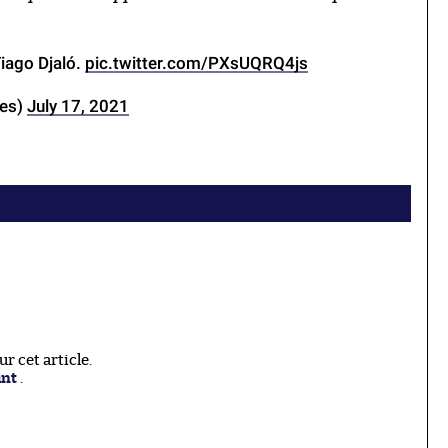
Tiago Djaló.
pic.twitter.com/PXsUQRQ4js
ues)
July 17, 2021
 cet article.
ant
.