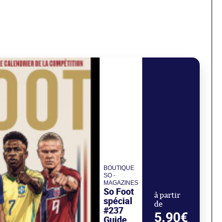
BOUTIQUE
SO -
MAGAZINES
So Foot
à partir
spécial
de
#237
5.90€
Guide