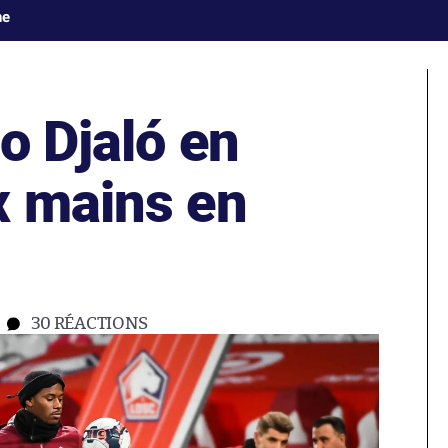
ne
o Djaló en
x mains en
30
RÉACTIONS