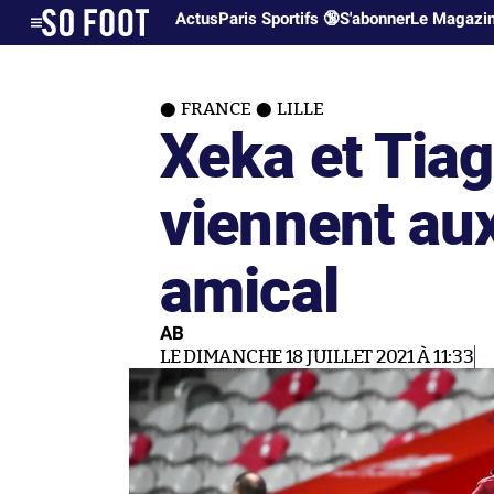
Actus
Paris Sportifs 🔞
S'abonner
Le Magazi
FRANCE
LILLE
Xeka et Tiag
viennent au
amical
AB
LE DIMANCHE 18 JUILLET 2021 À 11:33