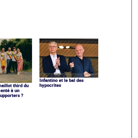
Infantino et le bal des
hypocrites
illot third du
enté à un
upporters ?