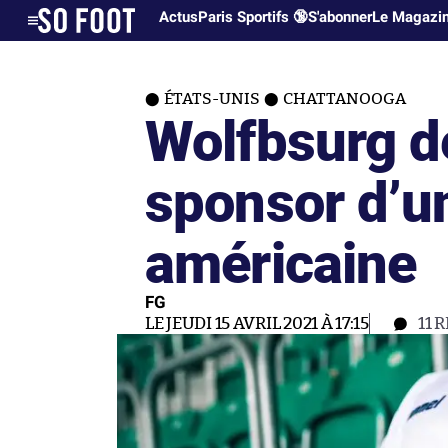
Actus
Paris Sportifs 🔞
S'abonner
Le Magazi
ÉTATS-UNIS
CHATTANOOGA
Wolfbsurg de
sponsor d’u
américaine
FG
LE JEUDI 15 AVRIL 2021 À 17:15
11
R