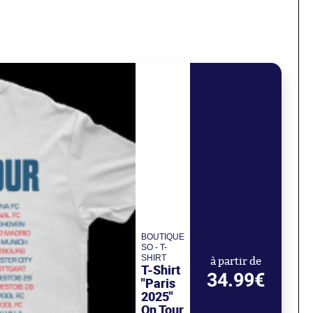
BOUTIQUE
SO - T-
SHIRT
à partir de
T-Shirt
34.99€
"Paris
2025"
On Tour