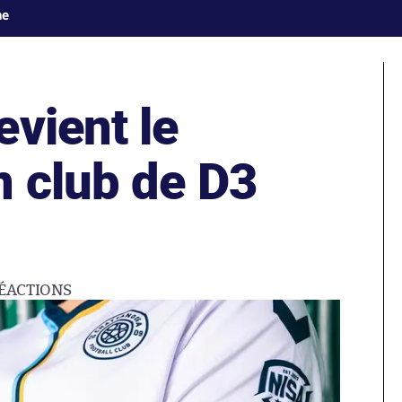
ne
vient le
n club de D3
ÉACTIONS