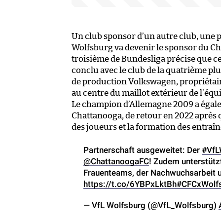
Un club sponsor d’un autre club, une p
Wolfsburg va devenir le sponsor du C
troisième de Bundesliga précise que cet
conclu avec le club de la quatrième plu
de production Volkswagen, propriétair
au centre du maillot extérieur de l’éq
Le champion d’Allemagne 2009 a égalem
Chattanooga, de retour en 2022 après 
des joueurs et la formation des entraî
Partnerschaft ausgeweitet: Der
#VfL
@ChattanoogaFC
! Zudem unterstütz
Frauenteams, der Nachwuchsarbeit un
https://t.co/6YBPxLktBh
#CFCxWolf
— VfL Wolfsburg (@VfL_Wolfsburg)