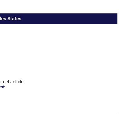
les States
cet article.
ant
.