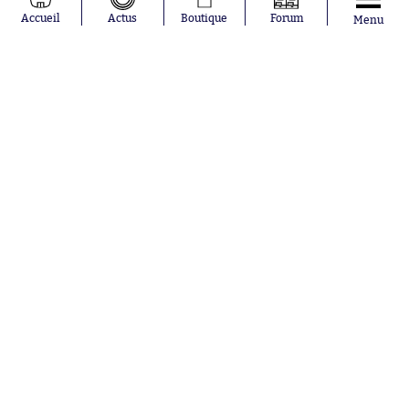
Julián Álvarez
FC Barcelone
Accueil
Actus
Boutique
Forum
Menu
Ferrán Torres
Argentine
Kilian Corredor
Olympique
Franco
lyonnais
Mastantuono
AS Monaco
Orel Mangala
RC Strasbourg
Rio Mavuba
Trabzonspor