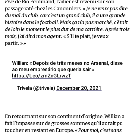
Five
de Rio Ferdinand, l’ailier est revenu sur son
passage raté chez les Canonniers.
« Je ne veux pas dire
du mal du club, car c’est un grand club, il a une grande
histoire dans le football. Mais ça n’a pas marché, c’était
de loin le moment le plus dur de ma carrière. Après trois
mois, j’ai dit à mon agent :
« S’il te plaît, je veux
partir. »
»
Willian: « Depois de três meses no Arsenal, disse
ao meu empresário que queria sair »
https://t.co/zmZnGLrwzT
— Trivela (@trivela)
December 20, 2021
En retournant sur son continent d’origine, Willian a
fait l’impasse sur de grosses sommes qu’il aurait pu
toucher en restant en Europe.
« Pour moi, c’est sans