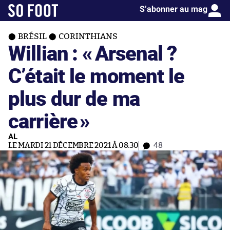
S’abonner au mag
BRÉSIL
CORINTHIANS
Willian : «
Arsenal ?
C’était le moment le
plus dur de ma
carrière
»
AL
LE MARDI 21 DÉCEMBRE 2021 À 08:30
48