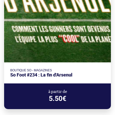
BOUTIQUE SO - MAGAZINES
So Foot #234 : La fin d'Arsenul
à partir de
5.50€