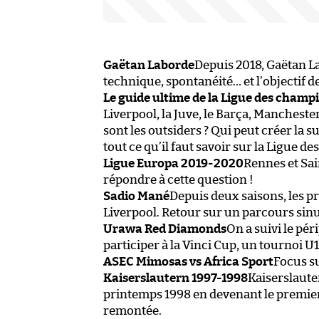
Gaëtan Laborde
Depuis 2018, Gaëtan La
technique, spontanéité… et l’objectif 
Le guide ultime de la Ligue des cham
Liverpool, la Juve, le Barça, Manchester 
sont les outsiders ? Qui peut créer la su
tout ce qu’il faut savoir sur la Ligue d
Ligue Europa 2019-2020
Rennes et Sai
répondre à cette question !
Sadio Mané
Depuis deux saisons, les p
Liverpool. Retour sur un parcours sin
Urawa Red Diamonds
On a suivi le pé
participer à la Vinci Cup, un tournoi U1
ASEC Mimosas vs Africa Sport
Focus su
Kaiserslautern 1997-1998
Kaiserslauter
printemps 1998 en devenant le premie
remontée.