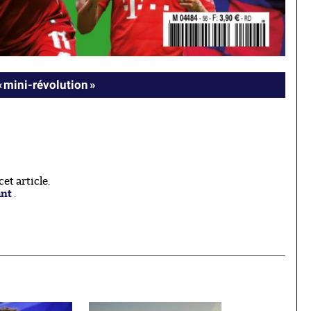
« mini-révolution »
t article.
ant
.