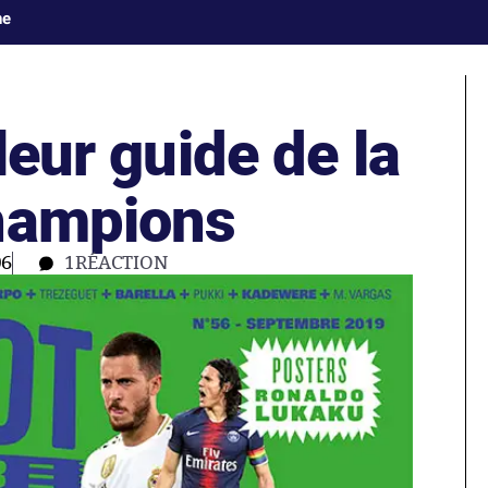
ne
leur guide de la
hampions
06
1
RÉACTION