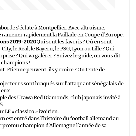
borde s’éclate à Montpellier. Avec altruisme,
de ramener rapidement la Paillade en Coupe d’Europe.
pions 2019-2020
Qui sont les favoris ? Où en sont
City, le Real, le Bayern, le PSG, Lyon ou Lille ? Qui
rprise ? Qui va galérer ? Suivez le guide, on vous dit
es champions !
nt-Étienne peuvent-ils y croire ? On tente de
rojecteurs sont braqués sur l’attaquant sénégalais de
ueux.
riple des Urawa Red Diamonds, club japonais invité à
5.
r LE « classico » ivoirien.
n est entré dans l’histoire du football allemand au
r promu champion d’Allemagne l’année de sa