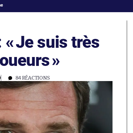
ne
: «
Je suis très
joueurs
»
0
84
RÉACTIONS