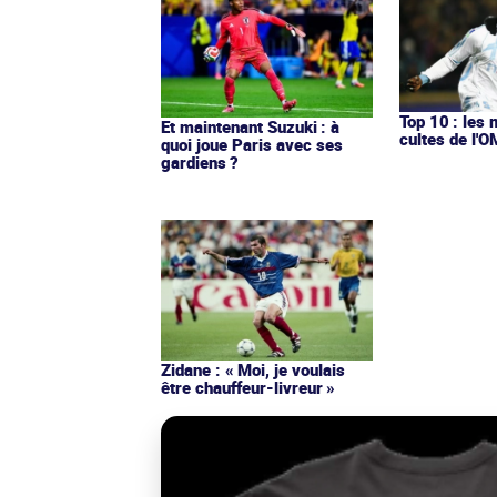
Top 10 : les 
Et maintenant Suzuki : à
cultes de l'
quoi joue Paris avec ses
gardiens ?
Zidane : « Moi, je voulais
être chauffeur-livreur »