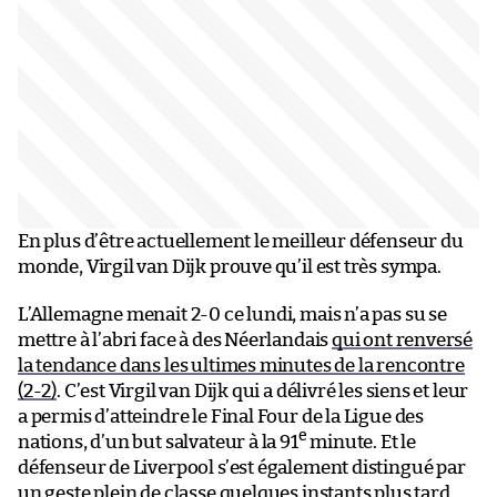
En plus d’être actuellement le meilleur défenseur du
monde, Virgil van Dijk prouve qu’il est très sympa.
L’Allemagne menait 2-0 ce lundi, mais n’a pas su se
mettre à l’abri face à des Néerlandais
qui ont renversé
la tendance dans les ultimes minutes de la rencontre
(2-2)
. C’est Virgil van Dijk qui a délivré les siens et leur
a permis d’atteindre le Final Four de la Ligue des
e
nations, d’un but salvateur à la 91
minute. Et le
défenseur de Liverpool s’est également distingué par
un geste plein de classe quelques instants plus tard.