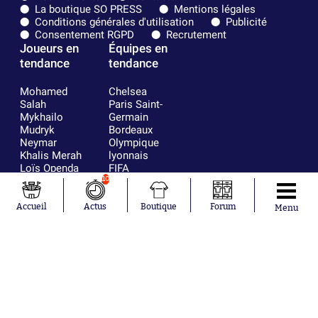
La boutique SO PRESS
Mentions légales
Conditions générales d'utilisation
Publicité
Consentement RGPD
Recrutement
Joueurs en
Équipes en
tendance
tendance
Mohamed
Chelsea
Salah
Paris Saint-
Mykhailo
Germain
Mudryk
Bordeaux
Neymar
Olympique
Khalis Merah
lyonnais
Loïs Openda
FIFA
Moussa
Real Madrid
10
Niakhaté
RC Strasbourg
Nicolás
AC Milan
Accueil
Actus
Boutique
Forum
Menu
Tagliafico
France
Pavel Šulc
RC Lens
Josh Maja
Gauthier Hein