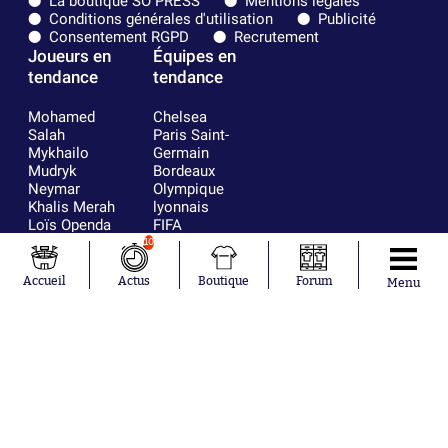
La boutique SO PRESS
Mentions légales
Conditions générales d'utilisation
Publicité
Consentement RGPD
Recrutement
Joueurs en
Équipes en
tendance
tendance
Mohamed
Chelsea
Salah
Paris Saint-
Mykhailo
Germain
Mudryk
Bordeaux
Neymar
Olympique
Khalis Merah
lyonnais
Loïs Openda
FIFA
Moussa
Real Madrid
10
Niakhaté
RC Strasbourg
Nicolás
AC Milan
Accueil
Actus
Boutique
Forum
Menu
Tagliafico
France
Pavel Šulc
RC Lens
Josh Maja
Gauthier Hein