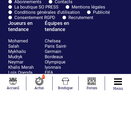
Abonnements
Contacts
La boutique SO PRESS
Mentions légales
Conditions générales d'utilisation
Publicité
Consentement RGPD
Recrutement
Joueurs en
Équipes en
tendance
tendance
Mohamed
Chelsea
Salah
Paris Saint-
Mykhailo
Germain
Mudryk
Bordeaux
Neymar
Olympique
Khalis Merah
lyonnais
Loïs Openda
FIFA
10
Moussa
Real Madrid
Niakhaté
RC Strasbourg
Nicolás
AC Milan
Accueil
Actus
Boutique
Forum
Menu
Tagliafico
France
Pavel Šulc
RC Lens
Josh Maja
Gauthier Hein