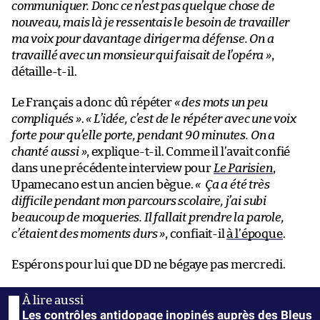
communiquer. Donc ce n’est pas quelque chose de
nouveau, mais là je ressentais le besoin de travailler
ma voix pour davantage diriger ma défense. On a
travaillé avec un monsieur qui faisait de l’opéra »
,
détaille-t-il.
Le Français a donc dû répéter
« des mots un peu
compliqués »
.
« L’idée, c’est de le répéter avec une voix
forte pour qu’elle porte, pendant 90 minutes. On a
chanté aussi »
, explique-t-il. Comme il l’avait confié
dans une précédente interview pour
Le Parisien
,
Upamecano est un ancien bègue.
« Ça a été très
difficile pendant mon parcours scolaire, j’ai subi
beaucoup de moqueries. Il fallait prendre la parole,
c’étaient des moments durs »
, confiait-il
à l’époque
.
Espérons pour lui que DD ne bégaye pas mercredi.
Les contrôles antidopage inopinés auprès des Bleus