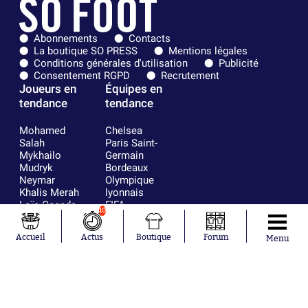
Abonnements
Contacts
La boutique SO PRESS
Mentions légales
Conditions générales d'utilisation
Publicité
Consentement RGPD
Recrutement
Joueurs en
Équipes en
tendance
tendance
Mohamed
Chelsea
Salah
Paris Saint-
Mykhailo
Germain
Mudryk
Bordeaux
Neymar
Olympique
Khalis Merah
lyonnais
Loïs Openda
FIFA
10
Moussa
Real Madrid
Niakhaté
RC Strasbourg
Accueil
Actus
Boutique
Forum
Menu
Nicolás
AC Milan
Tagliafico
France
Pavel Šulc
RC Lens
Josh Maja
Gauthier Hein