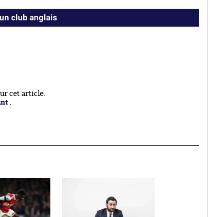
 un club anglais
 cet article.
ant
.