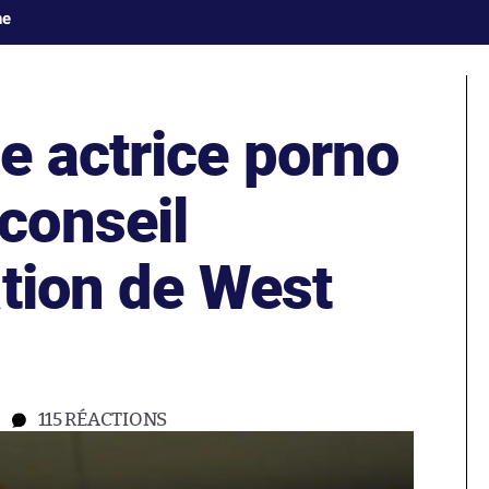
ne
e actrice porno
conseil
ation de West
115
RÉACTIONS