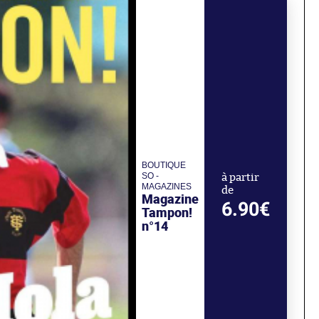
BOUTIQUE
SO -
à partir
MAGAZINES
de
Magazine
6.90€
Tampon!
n°14