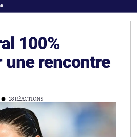
ne
tral 100%
r une rencontre
18
RÉACTIONS