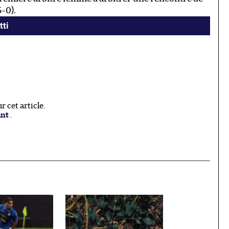
5-0).
tti
 cet article.
ant
.