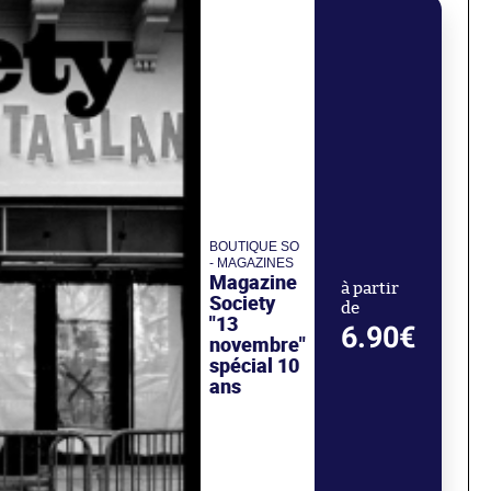
BOUTIQUE SO
- MAGAZINES
Magazine
à partir
Society
de
"13
6.90€
novembre"
spécial 10
ans