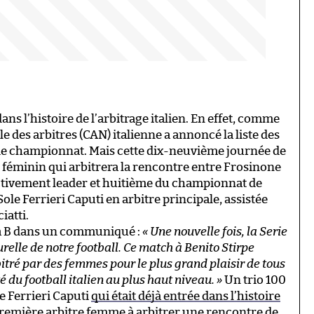
s l’histoire de l’arbitrage italien. En effet, comme
 des arbitres (CAN) italienne a annoncé la liste des
de championnat. Mais cette dix-neuvième journée de
 féminin qui arbitrera la rencontre entre Frosinone
ctivement leader et huitième du championnat de
ole Ferrieri Caputi en arbitre principale, assistée
iatti.
ega B dans un communiqué :
« Une nouvelle fois, la Serie
relle de notre football. Ce match à Benito Stirpe
itré par des femmes pour le plus grand plaisir de tous
é du football italien au plus haut niveau. »
Un trio 100
e Ferrieri Caputi
qui était déjà entrée dans l’histoire
remière arbitre femme à arbitrer une rencontre de