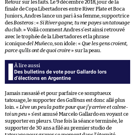
Retour sur les faits. Le 9 décembre 2018, jour de la
finale de Copa Libertadores entre River Plate et Boca
Juniors, Andres lance un pari à sa femme, supportrice
des
Bosteros
: «
Si River gagne, tu me payes un tatouage
du club.
» Voilà comment Andres s’est ainsi retrouvé
avec le trophée de la Libertadores et la phrase
iconique
del Muñeco
, son idole : «
Que les gens croient,
parce qu’ils ont de quoi croire
» sur la peau.
Des bulletins de vote pour Gallardo lors
d’élections en Argentine
Jamais rassasié et pour parfaire ce somptueux
tatouage, le supporter des
Gallinas
est donc allé plus
loin. «
Lève un peu la patte pour que j’y arrive et calme-
toi un peu
» s’est amusé Marcelo Gallardo en voyant ce
supporter en pleurs. Une fois la séance terminée, le
supporter de 30 ans a filé au premier studio de
tatouage pour graver ce moment dans l’éternité.