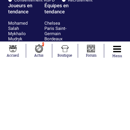
Consentement RGPD
Recrutement
Joueurs en
Équipes en
tendance
tendance
Mohamed
Chelsea
Salah
Paris Saint-
Mykhailo
Germain
Mudryk
Bordeaux
Neymar
Olympique
2
Khalis Merah
lyonnais
Loïs Openda
FIFA
Accueil
Actus
Boutique
Forum
Menu
Moussa
Real Madrid
Niakhaté
RC Strasbourg
Nicolás
AC Milan
Tagliafico
France
Pavel Šulc
RC Lens
Josh Maja
Gauthier Hein