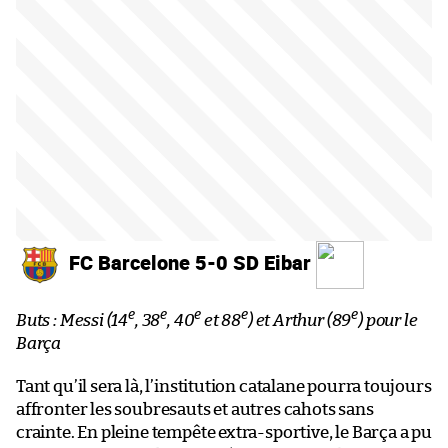
FC Barcelone 5-0 SD Eibar
e
e
e
e
e
Buts : Messi (14
, 38
, 40
et 88
) et Arthur (89
) pour le
Barça
Tant qu’il sera là, l’institution catalane pourra toujours
affronter les soubresauts et autres cahots sans
crainte. En pleine tempête extra-sportive, le Barça a pu