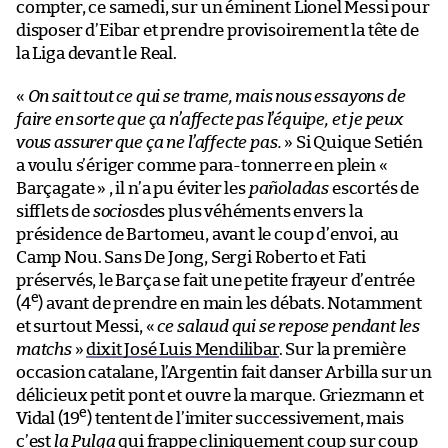
compter, ce samedi, sur un éminent Lionel Messi pour
disposer d’Eibar et prendre provisoirement la tête de
la Liga devant le Real.
«
On sait tout ce qui se trame, mais nous essayons de
faire en sorte que ça n’affecte pas l’équipe, et je peux
vous assurer que ça ne l’affecte pas.
» Si Quique Setién
a voulu s’ériger comme para-tonnerre en plein «
Barçagate » , il n’a pu éviter les
pañoladas
escortés de
sifflets de
socios
des plus véhéments envers la
présidence de Bartomeu, avant le coup d’envoi, au
Camp Nou. Sans De Jong, Sergi Roberto et Fati
préservés, le Barça se fait une petite frayeur d’entrée
e
(4
) avant de prendre en main les débats. Notamment
et surtout Messi, «
ce salaud qui se repose pendant les
matchs
»
dixit José Luis Mendilibar
. Sur la première
occasion catalane, l’Argentin fait danser Arbilla sur un
délicieux petit pont et ouvre la marque. Griezmann et
e
Vidal (19
) tentent de l’imiter successivement, mais
c’est
la Pulga
qui frappe cliniquement coup sur coup