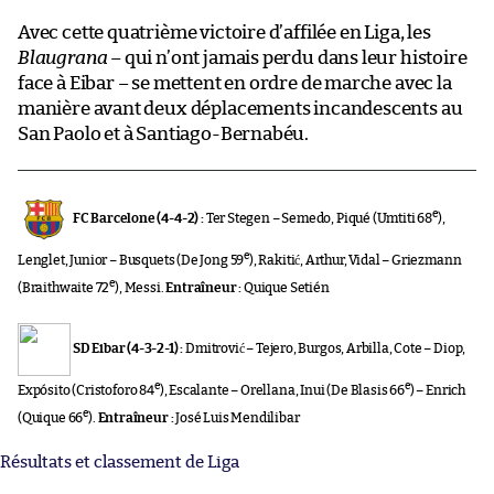
Avec cette quatrième victoire d’affilée en Liga, les
Blaugrana
– qui n’ont jamais perdu dans leur histoire
face à Eibar – se mettent en ordre de marche avec la
manière avant deux déplacements incandescents au
San Paolo et à Santiago-Bernabéu.
e
FC Barcelone (4-4-2) :
Ter Stegen – Semedo, Piqué (Umtiti 68
),
e
Lenglet, Junior – Busquets (De Jong 59
), Rakitić, Arthur, Vidal – Griezmann
e
(Braithwaite 72
), Messi.
Entraîneur :
Quique Setién
SD Eibar (4-3-2-1) :
Dmitrović – Tejero, Burgos, Arbilla, Cote – Diop,
e
e
Expósito (Cristoforo 84
), Escalante – Orellana, Inui (De Blasis 66
) – Enrich
e
(Quique 66
).
Entraîneur :
José Luis Mendilibar
Résultats et classement de Liga