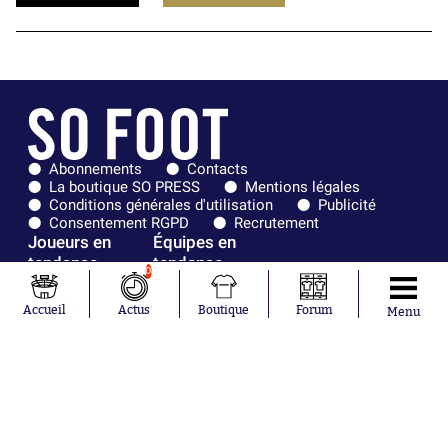
Abonnements
Contacts
La boutique SO PRESS
Mentions légales
Conditions générales d'utilisation
Publicité
Consentement RGPD
Recrutement
Joueurs en
Équipes en
tendance
tendance
0
Lionel Messi
Paris Saint-
Accueil
Actus
Boutique
Forum
Menu
Maghnes
Germain
Akliouche
Real Madrid
Mohamed
Olympique de
Salah
Marseille
Neymar
FIFA
Julián Álvarez
FC Barcelone
Ferrán Torres
Argentine
Kilian Corredor
Olympique