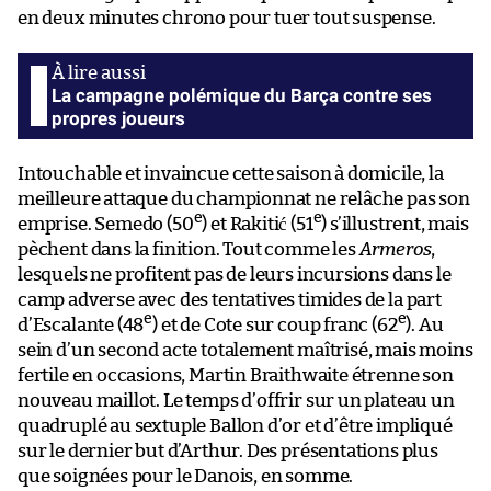
en deux minutes chrono pour tuer tout suspense.
La campagne polémique du Barça contre ses
propres joueurs
Intouchable et invaincue cette saison à domicile, la
meilleure attaque du championnat ne relâche pas son
e
e
emprise. Semedo (50
) et Rakitić (51
) s’illustrent, mais
pèchent dans la finition. Tout comme les
Armeros
,
lesquels ne profitent pas de leurs incursions dans le
camp adverse avec des tentatives timides de la part
e
e
d’Escalante (48
) et de Cote sur coup franc (62
). Au
sein d’un second acte totalement maîtrisé, mais moins
fertile en occasions, Martin Braithwaite étrenne son
nouveau maillot. Le temps d’offrir sur un plateau un
quadruplé au sextuple Ballon d’or et d’être impliqué
sur le dernier but d’Arthur. Des présentations plus
que soignées pour le Danois, en somme.