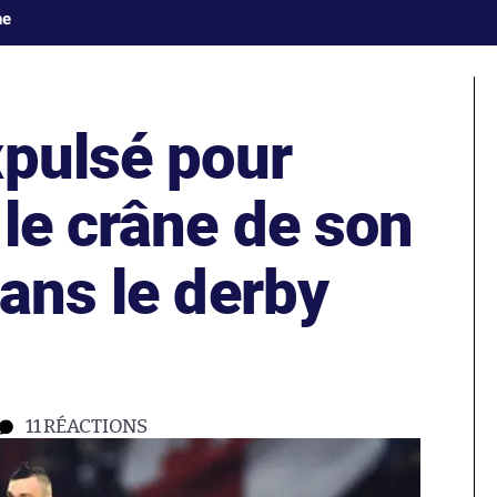
ne
xpulsé pour
le crâne de son
ans le derby
11
RÉACTIONS