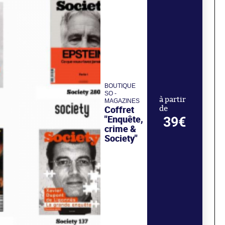
BOUTIQUE
SO -
à partir
MAGAZINES
Coffret
de
"Enquête,
39€
crime &
Society"