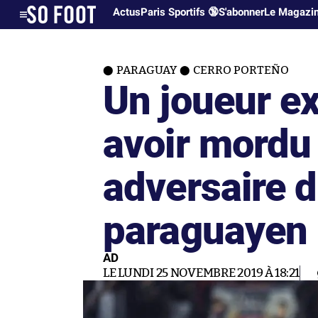
Actus
Paris Sportifs 🔞
S'abonner
Le Magazi
PARAGUAY
CERRO PORTEÑO
Un joueur e
avoir mordu 
adversaire d
paraguayen
AD
LE LUNDI 25 NOVEMBRE 2019 À 18:21