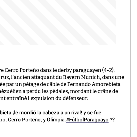
re Cerro Porteño dans le derby paraguayen (4-2),
ruz, l’ancien attaquant du Bayern Munich, dans une
uée par un pétage de câble de Fernando Amorebieta
énézuélien a perdu les pédales, mordant le crâne de
nt entraîné l’expulsion du défenseur.
ta ¡le mordió la cabeza a un rival! y se fue
po, Cerro Porteño, y Olimpia.
#FútbolParaguayo
??